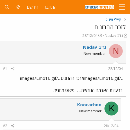
התחבר
הירשם
קיילי מינוג
לזכר ההרוגים
פ
פ
Nadav נדב
28/12/04
ו
ו
ת
ר
Nadav נדב
N
ח
ס
New member
ה
ם
נ
ב
ו
ת
#1
28/12/04
ש
א
א
ר
../images/Emo16.gifלזכר ההרוגים ../images/Emo16.gif
י
ך
ברעידת האדמה הנוראית.....
פשוט מחריד.
Koocachoo
K
New member
#2
28/12/04