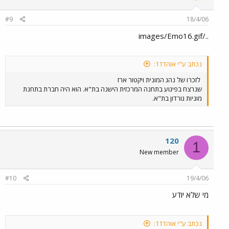
#9
18/4/06
../images/Emo16.gif
נכתב ע"י אוהד11:
לזכרו של נהג המונית ויקטור ארז
שנרצח בפיגוע בתחנה המרכזית הישנה בת"א. הוא היה חברת בתחנת
מוניות גורדון בת"א.
120
1
New member
#10
19/4/06
מי שלא יודע
נכתב ע"י אוהד11: