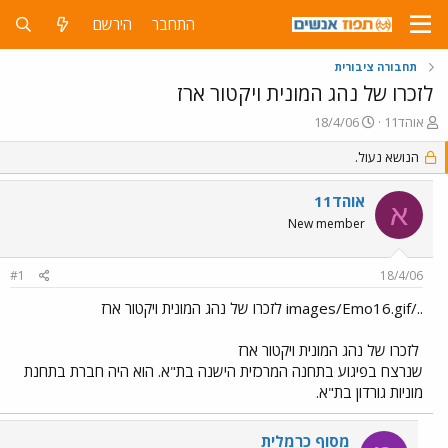
התחבר
הירשם
תחבורה ציבורית
לזכרו של נהג המונית ויקטור ארז
פ
פ
אוהד11
18/4/06
ו
ו
ת
הנושא נעול.
ר
ח
ס
ה
ם
אוהד11
א
נ
ב
New member
ו
ת
ש
א
א
ר
#1
18/4/06
י
ך
../images/Emo16.gif לזכרו של נהג המונית ויקטור ארז
לזכרו של נהג המונית ויקטור ארז
שנרצח בפיגוע בתחנה המרכזית הישנה בת"א. הוא היה חברת בתחנת
מוניות גורדון בת"א.
מסוף כרמלית