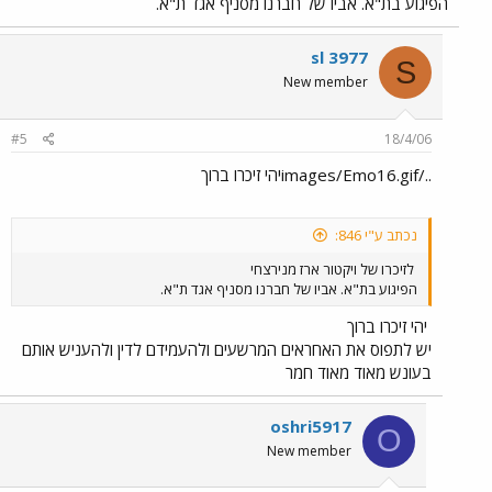
הפיגוע בת"א. אביו של חברנו מסניף אגד ת"א.
sl 3977
S
New member
#5
18/4/06
../images/Emo16.gifיהי זיכרו ברוך
נכתב ע"י 846:
לזיכרו של ויקטור ארז מנירצחי
הפיגוע בת"א. אביו של חברנו מסניף אגד ת"א.
יהי זיכרו ברוך
יש לתפוס את האחראים המרשעים ולהעמידם לדין ולהעניש אותם
בעונש מאוד מאוד חמר
oshri5917
O
New member