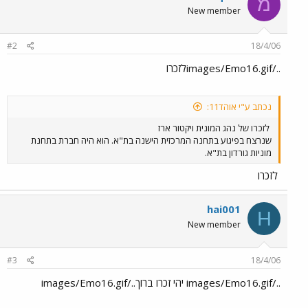
מ
New member
#2
18/4/06
../images/Emo16.gifלזכרו
נכתב ע"י אוהד11:
לזכרו של נהג המונית ויקטור ארז
שנרצח בפיגוע בתחנה המרכזית הישנה בת"א. הוא היה חברת בתחנת
מוניות גורדון בת"א.
לזכרו
hai001
H
New member
#3
18/4/06
../images/Emo16.gif יהי זכרו ברוך../images/Emo16.gif