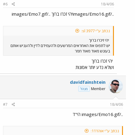
#6
18/4/06
../images/Emo16.gifיהי זכרו ברוך ../images/Emo7.gif
נכתב ע"י sl 3977:
יהי זיכרו ברוך
יש לתפוס את האחראים המרשעים ולהעמידם לדין ולהעניש אותם
בעונש מאוד מאוד חמר
יהי זכרו ברוך
ושלא נדע יותר אסונות
davidfainshtein
Member
מנהל
#7
18/4/06
../images/Emo16.gif הי"ד
נכתב ע"י אוהד11: