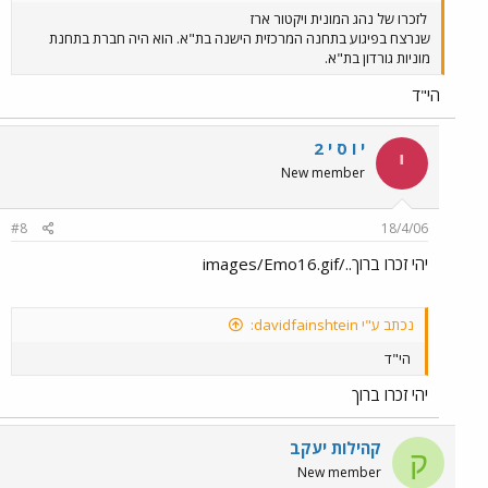
לזכרו של נהג המונית ויקטור ארז
שנרצח בפיגוע בתחנה המרכזית הישנה בת"א. הוא היה חברת בתחנת
מוניות גורדון בת"א.
הי"ד
י ו ס י 2
י
New member
#8
18/4/06
יהי זכרו ברוך../images/Emo16.gif
נכתב ע"י davidfainshtein:
הי"ד
יהי זכרו ברוך
קהילות יעקב
ק
New member