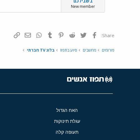
בשבילכם
New member
פייסבוק
Twitter
Reddit
Pinterest
Tumblr
WhatsApp
דואר אלקטרונ
הוסף קי
Share:
פורומים
מחשבים
סיוע בתפוז
בלוג TV חברתי
האח הגדול
עגלת תינוקות
תעופה קלה