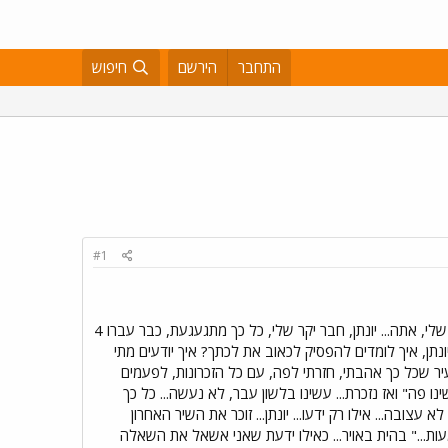
התחבר
הירשם
חיפוש
#1
אתה שהיית החבר הכי טוב שלי, שהיית הנפש התאומה שלי, אתה, ששמרת עלי מכל רע, אתה שהיית החלק השני שלי, אתה... יונתן, חבר יקר שלי, כל כך מתגעגעת, כבר עברו 4
ברו כבר 4 שנים, זה נראה ממש כמו אתמול... יונתן, איך לומדים להפסיק לכאוב את לכתך? איך יודעים מתי
יר שכל כך אהבתי, חזרתי לפה, עם כל הזכרונות, לפעמים
 פה" ואז נזכרת... עשינו בלשון עבר, לא נעשה... כל כך
צובה... אילו רק ידעו... יונתן... זוכר את השיר האחרון
..." בהית באויר... כאילו ידעת שאני אשאל את השאלה