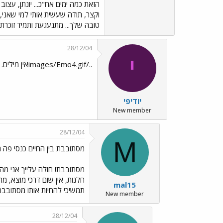
הזאת כמה ימים אח"כ... יונתן, עצוב
וקצר, תודה שעשית אותי למי שאני, 
טובה שלך... מתגעגעת ותמיד זוכרת... 
28/12/04
י
../images/Emo4.gifאין מילים. אני מזדהה.
יודיפי
New member
28/12/04
M
מסתובבת בין החיים כנסי פה 
מסתובבת! חולה עלייך אני מה 
חלנות, אין שום דרכי מוצא, מ
mal15
תמשיכי להחיות אותו מסתובבת,
New member
28/12/04