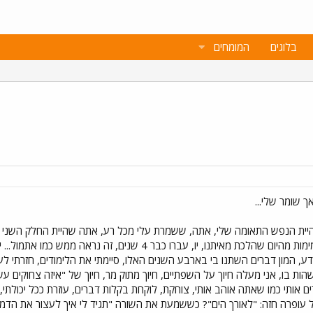
בלוגים
המומחים
שנים, למעשה מחר אלו 4 שנים תמימות מהיום שהלכת מאיתנו, יו, ע
ע, המון דברים השתנו בי בארבע השנים האלו, סיימתי את הלימודים, חזרתי לע
 בו, אני מעלה חיוך על השפתיים, חיוך מתוק מר, חיוך של "איזה צחוקים עשינו
 אותי כמו שאתה אוהב אותי, צוחקת, לוקחת בקלות דברים, עוזרת ככל יכולתי, לא ע
ופרה חזה: "לאורך הים"? כששמעת את השורה "תגיד לי איך לעצור את הדמעות