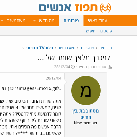
עמוד ראשי
פורומים
מה חדש
משתמשים
פוסטים
חיפוש
פורומים
מחשבים
סיוע בתפוז
בלוג TV חברתי
לזיכרך מלאך שומר שלי...
פ
פ
מסתובבת בין החיים
28/12/04
ו
ו
ת
ר
28/12/04
ח
ס
מ
../images/Emo16.gif לזיכרך מלאך שומר שלי...
ה
ם
נ
ב
ו
ת
ש
א
מסתובבת בין
א
ר
לומר לדמעות מתי להפסיק? אתה יוד
י
החיים
כשאני עוברת ליד החוף שאהבת לשהות
ך
New member
הרבה אנשים פה מכירים אותי, מכירים
ששמענו בבית של ****? השיר של ע