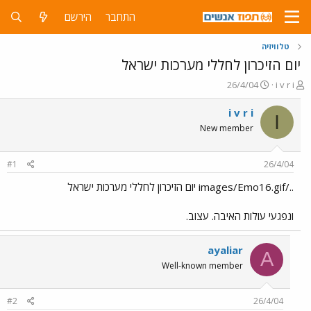
התחבר
הירשם
טלוויזיה
יום הזיכרון לחללי מערכות ישראל
פ
פ
26/4/04
i v r i
ו
ו
ת
ר
i v r i
I
ח
ס
New member
ה
ם
נ
ב
ו
ת
#1
26/4/04
ש
א
א
ר
../images/Emo16.gif יום הזיכרון לחללי מערכות ישראל
י
ך
ונפגעי עולות האיבה. עצוב.
ayaliar
A
Well-known member
#2
26/4/04