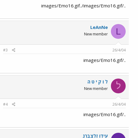
../images/Emo16.gif../images/Emo16.gif
LeAnNe
L
New member
#3
26/4/04
../images/Emo16.gif
ל ו ק י ט ה
ל
New member
#4
26/4/04
../images/Emo16.gif
עידו זלצברג