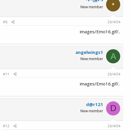
•°•אני°•°
•
New member
#8
26/4/04
../images/Emo16.gif
angelwings1
A
New member
#11
26/4/04
../images/Emo16.gif
d@r121
D
New member
#12
26/4/04