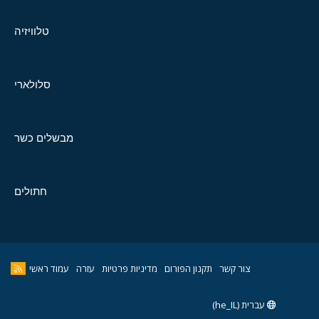
טלוויזיה
סלולארי
מבשלים כשר
חתולים
צור קשר
תקנון הפורום
מדיניות פרטיות
עזרה
עמוד ראשי
עברית (he_IL)