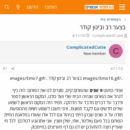
התחבר
הירשם
בקסטריט בויז
בצער רב וביגון קודר
פ
פ
4/11/10
ComplicatedCutie
ו
ו
ת
ר
ComplicatedCutie
C
ח
ס
New member
ה
ם
נ
ב
ו
ת
#1
4/11/10
ש
א
א
ר
../images/Emo16.gif בצער רב וביגון קודר ../images/Emo7.gif
י
ך
אחרי כמעט
9 שנים
שהפורום קיים, סוגרים לנו את הפורום
היה כיף
לנהל את הפורום שנהיה הבית שלי ושל כולנו, המקום הראשון לספר
ולדבר על דברים מלבד על הלהקה. תמיד היה המקום הראשון לשמוע
שירים חדשים וגם לקבל תמונות.. והכי חשבו לשמוע חוויות מההופעות
תודה על 3 שנים שבהן הייתי בניהול וגם לכל אלו שעזרו במלאכת החיית
הפורום בכל פעם (אלינור, אתי, שירן ושני)
אני אתגעגע לכולכם
לכל מי
שעדיין רוצה להתעדכן יש לנו גם דף מעריצים בפייסבוק