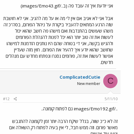
אני יודעת איך זה עובד פה (ב../images/Emo43.gif)
אבל אני לא אגיב אם אין לי מה או על מה להגיב. אני לא חושבת
שזה הרגע המתאים להעביר ביקורת על ניהול הפורום, בסה"כ זה
משהו שעושים בהתנדבות ואם מישהו פה חשב שהוא יכול
לעשות את זה טוב יותר הוא יכל לפנות להנהלת הפורומים
ולהגיש בקשה, אני די בטוחה שהם היו נותנים הזדמנות למישהו
שחושב שהוא יודע איך להעיר את הפורום.. חוץ מזה שעדיין
אפשר לעשות את זה, פורומים נסגרו ונפתחו מחדש עם מנהלים
חדשים.
ComplicatedCutie
C
New member
#12
5/11/10
../images/Emo192.gif גם לפתוח קומונה..
זה לא כ"כ שווה, בגלל שיקח הרבה יותר זמן לקומונה להתגבש
מאשר פורום. וזה ממש חבל, לי אין בעיה לפתוח רק השאלה אם
יגיעו עוד אנשים