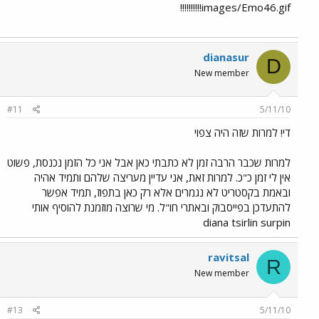
images/Emo46.gif!!!!!!!!!!
dianasur
D
New member
#11
5/11/10
די! למרות שזה היה צפוי
למרות שכבר הרבה זמן לא כתבתי כאן אבל אני כל הזמן נכנסת, פשוט
אין לי זמן כ"כ. למרות זאת, אני עדיין מעריצה שלהם ותמיד אהיה
ובאמת בקסטריט לא נגמרים אלא רק כאן בתפוז, תמיד אפשר
להתעדכן בפייסבוק ובאתרי חו"ל. מי שרוצה מוזמנת להוסיף אותי
diana tsirlin surpin
ravitsal
R
New member
#13
5/11/10