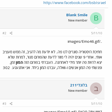
http://www.facebook.com/bsbIsrael
Blank Smile
B
New member
#2
5/11/10
../images/Emo46.gif
חתיכת היסטוריה סוגרים לנו פה.. לא יודעת מה להגיב, זה ממש מעציב
אותי.. אחרי 9 שנים יהיה לי מוזר לדעת שהפורום סגור, למרות שלא
יצא להיות פה יותר מידי לאחרונה.. העברתי בפורום הזה
המון
זמן,
ופגשתי פה המון אנשים ו-וואלה, עברנו המון ביחד. אני אתגעגע.
302
בלונדי211
ב
New member
#3
5/11/10
דייי!!! איזה מבאס../images/Emo10.gif