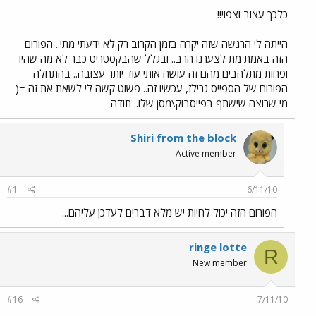
כלכך עצוב וצפוי!!
הייתה לי הרגשה שזה יקרה בזמן הקרוב רק לא ידעתי מתי.. הפורום
הזה באמת מת לצערנו הרב.. ובגלל שהבקסטריט כבר לא מה שהיו
ופחות מתלהבים מהם זה עושה אותי עוד יותר עצובה.. בהתחלה
הפורום של הספייס גרילז, עכשיו זה.. פשוט קשה לי לשאת את זה =(
מי שרוצה שישתף בפייסבוק\מסן שלו.. תודה
Shiri from the block
Active member
#1
6/11/10
הפורום הזה יכול לחיות יש מלא דברים לעדכן עליהם...
ringe lotte
R
New member
#16
7/11/10