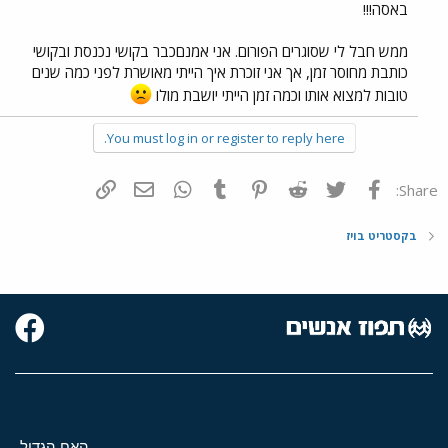
באסה!!!
ממש חבל לי שסוגרים הפורום. אני אמנםכבר בקושי נכנסת ובקושי
כותבת מחוסר זמן, אך אני זוכרת איך הייתי מאושרת לפני כמה שנים
טובות למצוא אותו וכמה זמן הייתי יושבת מולו
You must log in or register to reply here.
פייסבוק
Twitter
Reddit
Pinterest
Tumblr
WhatsApp
דואר אלקטרוני
הוסף קישור
Share:
בקסטריט בויז
האח הגדול