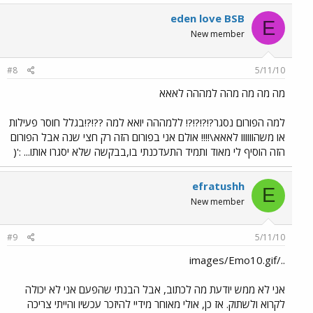
eden love BSB
E
New member
#8
5/11/10
מה מה מה מהה למההה לאאא
למה הפורום נסגר?!?!?!?! ללמההה יואא למה ??!?!בגלל חוסר פעילות
או משהוווווו לאאא\!!!! אולם אני בפורום הזה רק חצי שנה אבל הפורום
הזה הוסיף לי מאוד ותמיד התעדכנתי בו,בבקשה שלא יסגרו אותו... :'(
efratushh
E
New member
#9
5/11/10
../images/Emo10.gif
אני לא ממש יודעת מה לכתוב, אבל הבנתי שהפעם אני לא יכולה
לקרוא ולשתוק. אז כן, אולי מאוחר מידיי להיזכר עכשיו והייתי צריכה