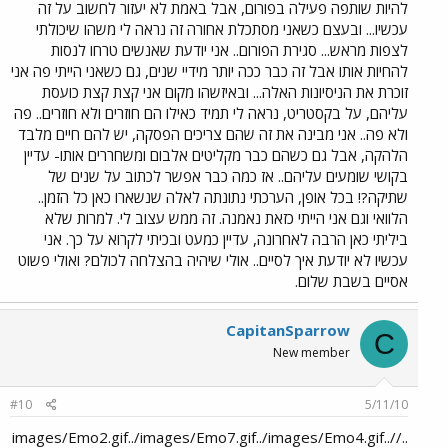
להיות שותפה פעילה בפורום, אבל באמת לא יעזור לחשוב על זה
עכשיו... ובעצם כשאני מסתכלת אחורה זה נראה לי משהו שיכולתי
לצפות מראש... סגירת הפורום.. אני יודעת שאנשים טרחו לנסות
להחיות אותו אבל זה כבר ככה יותר מידיי שנים, גם כשאני הייתי פה אני
זוכרת את הניסיונות האלה... ובאיזשהו מקום אני קצת קצת כועסת
עליהם, על בקסטריט, נראה לי תמיד כאילו הם חוזרים ולא חוזרים.. פה
ולא פה.. אני מבינה את זה שהם צריכים הפסקה, יש להם חיים מלבד
הלהקה, אבל גם כשהם כבר מקליטים אלבום ומשחררים אותו- עדיין
בקושי שומעים עליהם.. אז כמה כבר אפשר לכתוב על שנים של
שתיקה?! בכל אופן, הערכתי נתונתה לאלה שנשארו כאן כל הזמן..
הלוואי וגם אני הייתי כזאת נאמנה. זה ממש עצוב לי. למרות שלא
ביליתי כאן הרבה לאחרונה, עדיין כמעט ובכיתי לקרוא על כך. אני
עכשיו לא יודעת איך לסיים.. אולי שיהיה בהצלחה לכולם? ואולי פשוט
אסיים בשבת שלום.
CapitanSparrow
C
New member
#10
5/11/10
../images/Emo2.gif../images/Emo7.gif../images/Emo4.gif../