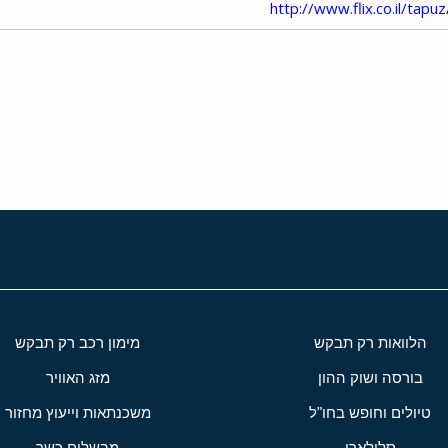
http://www.flix.co.il/ta
י
שור
הלוואות רק תבקש
מימון רכב רק תבקש
בורסה ושוק ההון
מזג האוויר
טיולים וחופש בחו"ל
משכנתאות וייעוץ מחזור
סלולארי
מבשלים כשר