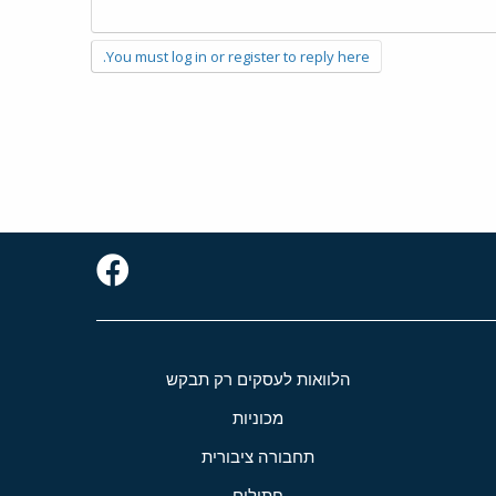
You must log in or register to reply here.
הלוואות לעסקים רק תבקש
מכוניות
תחבורה ציבורית
חתולים