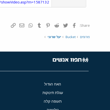
puz/showVideo.asp?m=1587132
פייסבוק
Twitter
Reddit
Pinterest
Tumblr
WhatsApp
דואר אלקטרונ
הוסף קי
Share:
פורומים
Bucket
יעל שרוני
האח הגדול
עגלת תינוקות
תעופה קלה
טלוויזיה