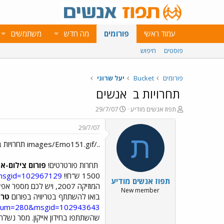
עמוד ראשי
פורומים
מה חדש
משתמשים
פוסטים
חיפוש
פורומים
Bucket
יעל שרוני
תחרויות ב
אנשים
פ
פ
תפוז אנשים מודיע
29/7/07
ו
ו
ת
ר
29/7/07
ח
ס
ת
../images/Emo151.gif תחרויות ב../images/Emo43.gif אנשים ../images/Emo77.gif
ה
ם
נ
ב
ו
ת
תחרות פורטרטים!
פורום צילום-א
ש
א
1500 ש"ח!!
5&msgid=102967129
תפוז אנשים מודיע
א
ר
המוזיקה 2007, ויש לכם מספר אפשרויות לזכות בכרטיס. לפרטים נוספים הקליקו כאן:
י
New member
בואו להשתתף בטריוויה בפורום
טרא
ך
?forum=280&msgid=102943643
שהשתתפו בחידון אייקון. מסר נשלח 