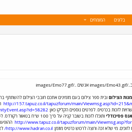
בלוגים
המומחים
מנות הצילום
ובית ספר צילום בעם מזמינים אתכם חובבי הצילום להשתתף בת
http://157.tapuz.co.il/tapuzforum/main/Viewmsg.asp?id=21
nityEvent.asp?id=58282
נס פסיכודלי
ותוכלו לזכות בשובר קניה על ס"ך 100 ש"ח בטאוור רקורדס. לפרטים ולהשתתפות לחצו כאן:
http://www.tapuz.co.il/tapuzforum/main/Viewmsg.asp
לזוכים. מי שלא זכה ורוצה לרכוש כרטיס מוזמן:
http://www.hadran.co.il/
לצפ