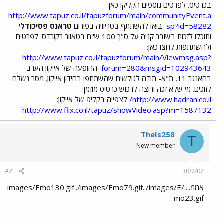
בכרטיס. לפרטים נוספים הקליקו כאן:
http://www.tapuz.co.il/tapuzforum/main/communityEvent.a
sp?id=58282
בואו להשתתף בטריוויה בפורום
טראנס פסיכודלי
ותוכלו לזכות בשובר קניה על ס"ך 100 ש"ח בטאוור רקורדס. לפרטים
ולהשתתפות לחצו כאן:
http://www.tapuz.co.il/tapuzforum/main/Viewmsg.asp?
forum=280&msgid=102943643
ההופעה של אייקון הערב
בהאנגר 11, ת"א- תודה לגולשים שהשתתפו בחידון אייקון. מסר נשלח
לזוכים. מי שלא זכה ורוצה לרכוש כרטיס מוזמן:
http://www.hadran.co.il/
לצפייה בקליפ של אייקון:
http://www.flix.co.il/tapuz/showVideo.asp?m=1587132
TheIs258
T
New member
#2
30/7/07
אממ..../images/Emo130.gif../images/Emo79.gif../images/E
mo23.gif