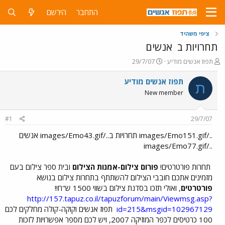
התחבר
הירשם
ציפי משהיד
תחרויות ב
אנשים
פ
פ
תפוז אנשים מודיע
29/7/07
ו
ו
ת
ר
תפוז אנשים מודיע
ת
ח
ס
New member
ה
ם
נ
ב
ו
ת
#1
29/7/07
ש
א
א
ר
../images/Emo151.gif תחרויות ב../images/Emo43.gif אנשים
י
../images/Emo77.gif
ך
תחרות פורטרטים!
פורום צילום-אמנות הצילום
ובית ספר צילום בעם
מזמינים אתכם חובבי הצילום להשתתף בתחרות צילום בנושא
פורטרטים
, ואולי תזכו בסדנת צילום בשווי 1500 ש"ח!!
http://157.tapuz.co.il/tapuzforum/main/Viewmsg.asp?
id=215&msgid=102967129
תפוז אנשים וקוקה-קולה מחלקים לכם
100 כרטיסים לכפר המוזיקה 2007, ויש לכם מספר אפשרויות לזכות