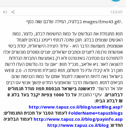
#2
13/2/07
../images/Emo43.gif בבלוגיה, המילה שלכם שווה כסף
תפוז מתגמלת את הגולשים על כמות החשיפות לבלוג, כלומר, כמות
האנשים שצופים בבלוג. תוכן שיזכה לנתחי רייטינג גבוהים יתוגמל
אוטומטית. משמעות הדבר היא - עידוד היצירה הישראלית, יכולת ביטוי
ואפשרות פרנסה ליוצרים וכותבים ישראלים; יוצרים וסופרים מוכשרים יוכלו
להתפרנס גם מכתיבה באינטרנט ולא רק באמצעות החברות הגדולות
להוצאה לאור. גיא אליאב, מנכ"ל תפוז: "אם עד כה גולשים העלו לרשת
תוכן רב ולא קיבלו עליו כל תשלום, תפוז כמובילת מהפיכת ה- WEB 2.0
בישראל גאה להיות הראשונה לתגמל אותם על כמות הכניסות שהם
מביאים לתפוז. משמעות הדבר שהאמצעי החדש ימשוך אנשי עט רבים
יותר אל הרשת".
לראשונה בישראל מבססת תפוז מודל תגמולים
לבלוגרים.
עיקרי התוכנית:
על כל 1000 צפיות יקבל בעל בלוג 8
₪
לבלוג הבית:
http://www.tapuz.co.il/blog/userBlog.asp?
FolderName=tapuzblogs
לעמוד הסבר על תכנית התגמולים:
http://www.tapuz.co.il/blog/payinfo.asp
לעמוד הבלוגיה
החדש:
http://www.tapuz.co.il/blog