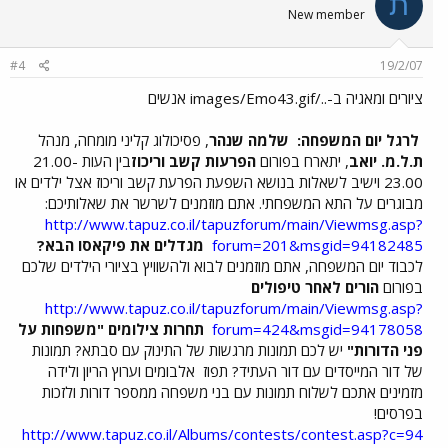
ת
New member
#4
19/2/07
ציורים ומאגיה ב-../images/Emo43.gif אנשים
לרגל יום המשפחה:
שלמה שנהר
, פסיכולוג קליני מומחה, מנהל
ת.ל.מ. יואב
, יתארח בפורום
הפרעות קשב וריכוז
בין העות 21.00-
23.00 וישיב לשאלות בנושא השפעת הפרעת קשב וריכוז אצל ילדים או
מבוגרים על התא המשפחתי. אתם מוזמנים לשרשר את שאלותיכם:
http://www.tapuz.co.il/tapuzforum/main/Viewmsg.asp?
forum=201&msgid=94182485
מגדלים את פיקאסו הבא?
לכבוד יום המשפחה, אתם מוזמנים לבוא ולהשוויץ בציורי הילדים שלכם
בפורום
הורים לאחר טיפולים
http://www.tapuz.co.il/tapuzforum/main/Viewmsg.asp?
forum=424&msgid=94178058
תחרות צילומים "משפחות על
פני הדורות"
יש לכם תמונות מרגשות של התינוק עם סבתא? תמונות
של דור המייסדים עם דור העתיד? תפוז
אלבומים וערוץ הריון ולידה
מזמינים אתכם לשלוח תמונות עם בני משפחה ממספר דורות ולזכות
בפרסים!
http://www.tapuz.co.il/Albums/contests/contest.asp?c=94