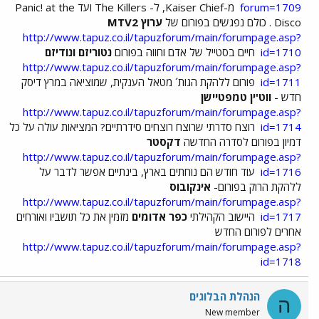
forum=1709
מ-Kaiser Chief, ל- The Killers ועד Panic! at the
Disco . כולם נפגשים בפורום של
ערוץ MTV2
http://www.tapuz.co.il/tapuzforum/main/forumpage.asp?
id=1710
חיים בסטייל של אדם וחווה בפורום
נטוריזם ונודיזם
http://www.tapuz.co.il/tapuzforum/main/forumpage.asp?
id=1711
פורום ללהקת הגות´ מטאל הענקית, שמוציאה במרץ דיסק
חדש -
ווט'ין טמפטיישן
http://www.tapuz.co.il/tapuzforum/main/forumpage.asp?
id=1714
רוצח סדרתי שרוצח רוצחים סידרתיים? המציאות עולה על כל
דמיון בפורום לסדרה החדשה
דקסטר
http://www.tapuz.co.il/tapuzforum/main/forumpage.asp?
id=1716
עוד חודש הם נוחתים בארץ, בינתיים אפשר לדבר על
ללהקת הרוק בפורום-
אינקובוס
http://www.tapuz.co.il/tapuzforum/main/forumpage.asp?
id=1717
היישוב הקהילתי
כפר אדומים
מזמין את כל תושביו ואורחים
אחרים לפורום החדש
http://www.tapuz.co.il/tapuzforum/main/forumpage.asp?
id=1718
הנהלת הבלוגים
ה
New member