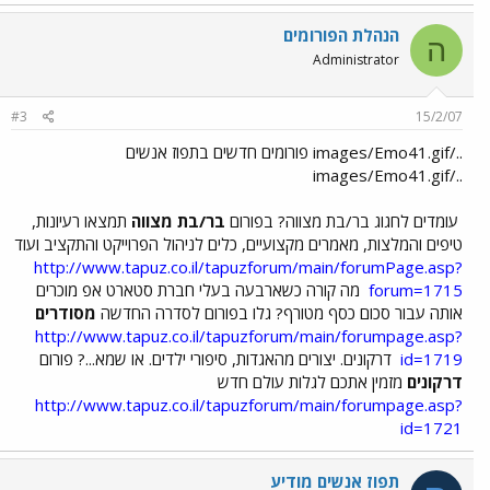
הנהלת הפורומים
ה
Administrator
#3
15/2/07
../images/Emo41.gif פורומים חדשים בתפוז אנשים
../images/Emo41.gif
עומדים לחגוג בר/בת מצווה? בפורום
בר/בת מצווה
תמצאו רעיונות,
טיפים והמלצות, מאמרים מקצועיים, כלים לניהול הפרוייקט והתקציב ועוד
http://www.tapuz.co.il/tapuzforum/main/forumPage.asp?
forum=1715
מה קורה כשארבעה בעלי חברת סטארט אפ מוכרים
אותה עבור סכום כסף מטורף? גלו בפורום לסדרה החדשה
מסודרים
http://www.tapuz.co.il/tapuzforum/main/forumpage.asp?
id=1719
דרקונים. יצורים מהאגדות, סיפורי ילדים. או שמא...? פורום
דרקונים
מזמין אתכם לגלות עולם חדש
http://www.tapuz.co.il/tapuzforum/main/forumpage.asp?
id=1721
תפוז אנשים מודיע