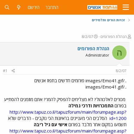
התחבר
הירשם
זכויות הורים ותלמידים
פ
פ
הנהלת הפורומים
8/2/07
ו
ו
ת
ר
הנהלת הפורומים
ה
ח
ס
Administrator
ה
ם
נ
ב
ו
ת
#1
8/2/07
ש
א
א
ר
../images/Emo41.gif פורומים חדשים בתפוז אנשים
י
../images/Emo41.gif
ך
מכורים לאלכוהול? לא מצליחים להפסיק להמר? אתם מוזמנים להסתייע
בפורום
התמכרויות ודרכי גמילה
http://www.tapuz.co.il/tapuzforum/main/forumpage.asp?
id=1200
הסלבים הכי מעניינים בראיונות הכי נוקבים - הדברים שלא
תשמעו במקום אחר מלבד בפורום
אישי עם גיל ריבה
http://www.tapuz.co.il/tapuzforum/main/forumpage.asp?