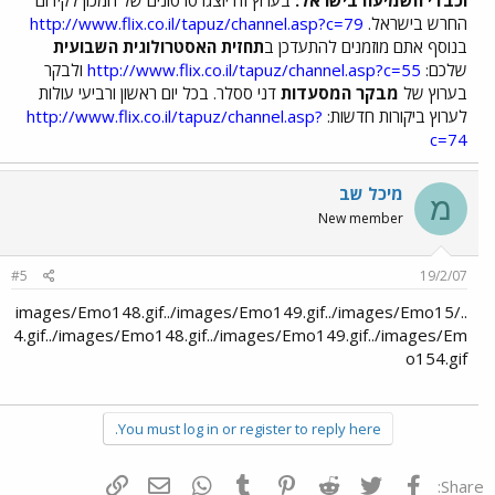
וכבדי השמיעה בישראל:
בערוץ זה יוצגו סרטונים של המכון לקידום
החרש בישראל.
http://www.flix.co.il/tapuz/channel.asp?c=79
בנוסף אתם מוזמנים להתעדכן ב
תחזית האסטרולוגית השבועית
שלכם:
http://www.flix.co.il/tapuz/channel.asp?c=55
ולבקר
בערוץ של
מבקר המסעדות
דני ססלר. בכל יום ראשון ורביעי עולות
לערוץ ביקורות חדשות:
http://www.flix.co.il/tapuz/channel.asp?
c=74
מיכל שב
מ
New member
#5
19/2/07
../images/Emo148.gif../images/Emo149.gif../images/Emo15
4.gif../images/Emo148.gif../images/Emo149.gif../images/Em
o154.gif
You must log in or register to reply here.
פייסבוק
Twitter
Reddit
Pinterest
Tumblr
WhatsApp
דואר אלקטרוני
הוסף קישור
Share: