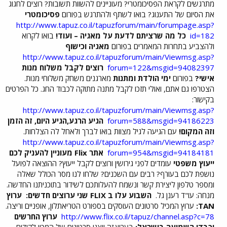
מתרגשים לקראת הפסיכומטרי? מעוניינים להשוות תשובות? רוצים לחגוג
את הסיום של התענוג? בואו לשתף ולהתרגש בפורום
פסיכומטרי
http://www.tapuz.co.il/tapuzforum/main/forumpage.asp?
id=182
כל מה שרציתם לדעת על מאגיה – ועוד!
בואו לקרוא
ולהצביע בתחרות המאמרים בפורום
מאגיה וכישוף
http://www.tapuz.co.il/tapuzforum/main/Viewmsg.asp?
forum=122&msgid=94082397
רוצים לקבל משלוח מנות
אישי?
בפורום
ימי הולדת ומתנות
מארגנים משחק משלוחי מנות.
הצטרפו גם אתם, ואולי תזכו לקבל מתנה מתוקה לכבוד החג. כל הפרטים
בקישור:
http://www.tapuz.co.il/tapuzforum/main/Viewmsg.asp?
forum=588&msgid=94186223
הגיע הרגע,הגיע היום, זה הזמן
וזה המקום!
עם הגיעה לגיל מצוות בואו לברך ולאחל לה הצלחות.
http://www.tapuz.co.il/tapuzforum/main/Viewmsg.asp?
forum=954&msgid=94184181
אתר Flix מעוניין להעניק לכם
ייעוץ משפטי
עומדים לפני גירושין ורוצים לקבל ייעוץ? ההוצאה לפועל
נושפת לכם בעורף? רבים עם השכנים? שלחו לנו מסר הכולל שאלה
ומספר טלפון ליצירת קשר ונשמח להעלותכם לשידור בתוכניתנו החדשה.
מנחה: עו"ד רענן גל.
השבוע עלו ב FLIX שני ערוצים חדשים:
ערוץ
TAN:
ערוץ המכיל סרטונים העוסקים בספורט הטריאתלון, אופניים וריצה.
http://www.flix.co.il/tapuz/channel.asp?c=78
ערוץ החרשים