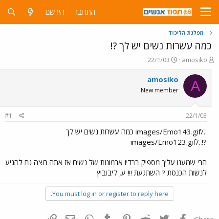
התחבר
הירשם
מפלגת הליכוד
כמה עשרות נשים יש לך ?!
פ
פ
22/1/03
amosiko
ו
ו
ת
ר
amosiko
A
ח
ס
New member
ה
ם
נ
ב
ו
ת
#1
22/1/03
ש
א
א
ר
../images/Emo143.gif כמה עשרות נשים יש לך
י
?!../images/Emo123.gif
ך
הרי שמענו עליך מספיק ברדיו ארמונות של נשים אז אתה רוצה גם להגיע
לנשות הכנסת ? השתגעת !!! ע, ליבוביץ
You must log in or register to reply here.
פייסבוק
Twitter
Reddit
Pinterest
Tumblr
WhatsApp
דואר אלקטרוני
הוסף קישור
Share: