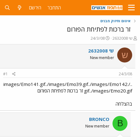
התחבר
הירשם
איטום וחיזוק מבנים
זר ברכות לפתיחת הפורום
פ
פ
שי 2632008
24/3/08
ו
ו
ת
ר
שי 2632008
ש
ח
ס
New member
ה
ם
נ
ב
ו
ת
#1
24/3/08
ש
א
א
ר
../images/Emo141.gif../images/Emo39.gif../images/Emo142.
י
gif../images/Emo20.gif זר ברכות לפתיחת הפורום
ך
בהצלחה
BRONCO
B
New member