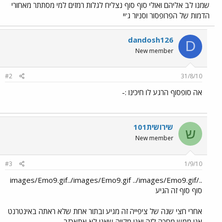
שמנו לב אליהם ואולי סוף סוף נצליח לגלות רמזים למי מסתתר מאחורי
הדמות של הפרופסור וסניור ג'יי
dandosh126
D
New member
#2
31/8/10
אה סופסוף הרגע לו חיכינו :-
שירושית101
ש
New member
#3
1/9/10
../images/Emo9.gif../images/Emo9.gif ../images/Emo9.gif
סוף סוף זה הגיע
אחרי חצי שנה של ציפייה זה מגיע ובתור אחת שלא ראתה באינטרנט
אני ממש מחכה לזה ואני מקווה שאני לא אתאכזב