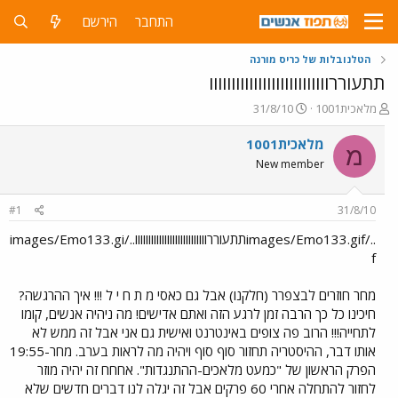
התחבר
הירשם
הטלנובלות של כריס מורנה
תתעוררווווווווווווווווווווווווווו
פ
פ
מלאכית1001
31/8/10
ו
ו
ת
ר
מלאכית1001
מ
ח
ס
New member
ה
ם
נ
ב
ו
ת
#1
31/8/10
ש
א
א
ר
../images/Emo133.gifתתעוררווווווווווווווווווווווווווו../images/Emo133.gi
י
f
ך
מחר חוזרים לבצפרר (חלקנו) אבל גם כאסי מ ת ח י ל !!! איך ההרגשה?
חיכינו כל כך הרבה זמן לרגע הזה ואתם אדישים! מה ניהיה אנשים, קומו
לתחייה!!! הרוב פה צופים באינטרנט ואישית גם אני אבל זה ממש לא
אותו דבר, ההיסטריה תחזור סוף סוף ויהיה מה לראות בערב. מחר-19:55
הפרק הראשון של "כמעט מלאכים-ההתנגדות". אחחח זה יהיה מוזר
לחזור להתחלה אחרי 60 פרקים אבל זה יגלה לנו דברים חדשים שלא