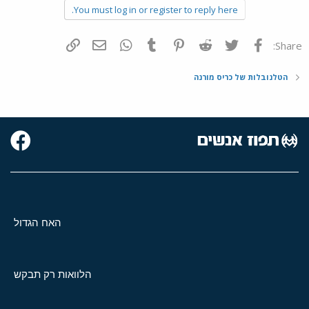
You must log in or register to reply here.
פייסבוק
Twitter
Reddit
Pinterest
Tumblr
WhatsApp
דואר אלקטרוני
הוסף קישור
Share:
הטלנובלות של כריס מורנה
האח הגדול
הלוואות רק תבקש