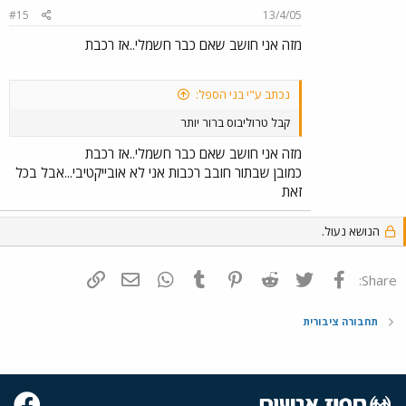
#15
13/4/05
מזה אני חושב שאם כבר חשמלי..אז רכבת
נכתב ע"י בני הספל:
קבל טרוליבוס ברור יותר
מזה אני חושב שאם כבר חשמלי..אז רכבת
כמובן שבתור חובב רכבות אני לא אובייקטיבי...אבל בכל
זאת
הנושא נעול.
פייסבוק
Twitter
Reddit
Pinterest
Tumblr
WhatsApp
דואר אלקטרוני
הוסף קישור
Share:
תחבורה ציבורית