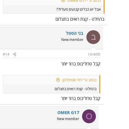
נכתב ע"י OMER G17:
אבל יש כבלים קבועים מעליו??
בהחלט - קצת רואים בתצלום
בני הספל
ב
New member
#14
13/4/05
קבל טרוליבוס ברור יותר
נכתב ע"י דוד שטיפלמן:
בהחלט - קצת רואים בתצלום
קבל טרוליבוס ברור יותר
OMER G17
O
New member