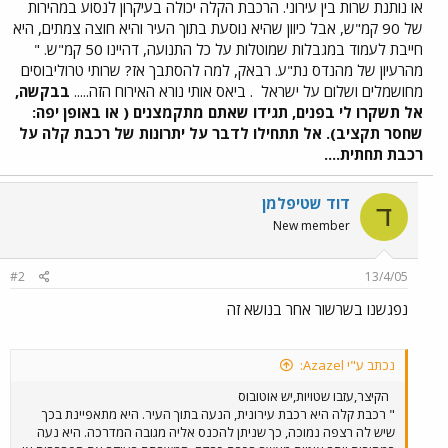
או נותנת שרות בין עירוני. הרכבת הקלה יכולה בעיקרון לנסוע במהירות
של 90 קמ"ש, אבל כיוון שהיא נוסעת בתוך העיר והיא חוצה צמתים, היא
חייבת לעמוד במגבלות שמוטלות על כל התנועה, דהיינו 50 קמ"ש. "
מהרעיון של מהנדס נת"ע. רבאק, למה להסתבך אז? שרותי טרוליבוסים
מחושמלים ושלום על ישראל
. ביאס אותי נורא האירוח הזה.....
בבקשה,
אל תשקרו לי בפנים, תגידו שאתם מתקמצנים ( או באופן יפה:
שחסר תקציב). אל תתחילו לדבר על יתרונות של רכבת קלה על
רכבת תחתית....
דוד שטיפלמן
ד
New member
#2
13/4/05
נפגשנו בשרשור אחר בנושא זה
נכתב ע"י Azazel:
הקיצר,עזבו שטויות,יש אוטובוס
" רכבת קלה היא רכבת עירונית, הנעה בתוך העיר. היא מתאפיינת בכך
שיש לה רצפה נמוכה, כך שניתן להכנס אליה מגובה המדרכה. היא נעה