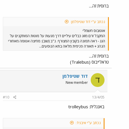
ברוסית זה....
נכתב ע"י דוד שטיפלמן:
אוטובוס חשמלי
המקבל זרם מזוג כבלים עיליים דרך מגעות על מוטות המותקנים על
הגג - ראה תמונה בקובץ המצורף. נ"ב (שוב): מחיצה אטומה מאחורי
הנהג + תאורה פנימית מלאה בתא הנוסעים...
ברוסית זה....
טראלייבוס (Tralebus)
דוד שטיפלמן
ד
New member
#10
13/4/05
באנגלית: trolleybus
נכתב ע"י איבגי1: