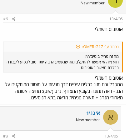
ד
New member
#6
13/4/05
אוטובוס חשמלי
נכתב ע"י OMER G17:
מה זה טרילובוסים???
חוץ מזה אי אפשר להתעלם מזה שנשמע הרבה יותר טוב לנסוע לעבודה
ברכבת מאשר באוטובוס
אוטובוס חשמלי
המקבל זרם מזוג כבלים עיליים דרך מגעות על מוטות המותקנים על
הגג - ראה תמונה בקובץ המצורף. נ"ב (שוב): מחיצה אטומה
מאחורי הנהג + תאורה פנימית מלאה בתא הנוסעים...
איבגי1
א
New member
#8
13/4/05