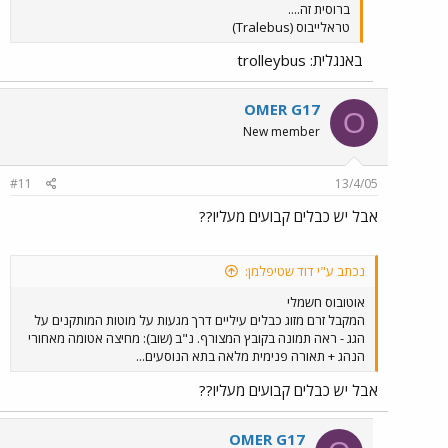
ברוסית זה....
טראלייבוס (Tralebus)
באנגלית: trolleybus
OMER G17
O
New member
#11
13/4/05
אבל יש כבלים קבועים מעליו??
נכתב ע"י דוד שטיפלמן:
אוטובוס חשמלי
המקבל זרם מזוג כבלים עיליים דרך מגעות על מוטות המותקנים על
הגג - ראה תמונה בקובץ המצורף. נ"ב (שוב): מחיצה אטומה מאחורי
הנהג + תאורה פנימית מלאה בתא הנוסעים...
אבל יש כבלים קבועים מעליו??
OMER G17