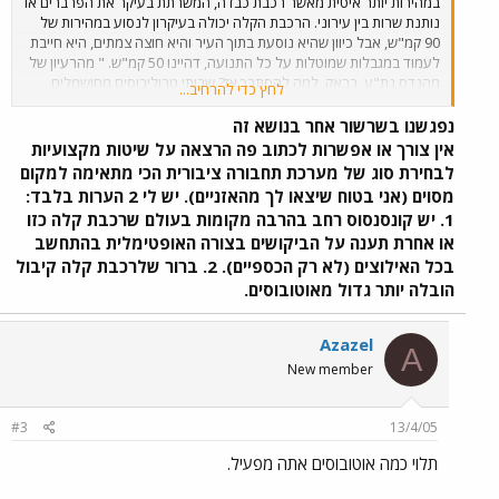
במהירות יותר איטית מאשר רכבת כבדה, המשרתת בעיקר את הפרברים או
נותנת שרות בין עירוני. הרכבת הקלה יכולה בעיקרון לנסוע במהירות של
90 קמ"ש, אבל כיוון שהיא נוסעת בתוך העיר והיא חוצה צמתים, היא חייבת
לעמוד במגבלות שמוטלות על כל התנועה, דהיינו 50 קמ"ש. " מהרעיון של
מהנדס נת"ע. רבאק, למה להסתבך אז? שרותי טרוליבוסים מחושמלים
לחץ כדי להרחיב...
ושלום על ישראל
. ביאס אותי נורא האירוח הזה.....
בבקשה, אל תשקרו
לי בפנים, תגידו שאתם מתקמצנים ( או באופן יפה: שחסר
נפגשנו בשרשור אחר בנושא זה
תקציב). אל תתחילו לדבר על יתרונות של רכבת קלה על רכבת
אין צורך או אפשרות לכתוב פה הרצאה על שיטות מקצועיות
תחתית....
לבחירת סוג של מערכת תחבורה ציבורית הכי מתאימה למקום
מסוים (אני בטוח שיצאו לך מהאזניים). יש לי 2 הערות בלבד:
1. יש קונסנסוס רחב בהרבה מקומות בעולם שרכבת קלה כזו
או אחרת תענה על הביקושים בצורה האופטימלית בהתחשב
בכל האילוצים (לא רק הכספיים). 2. ברור שלרכבת קלה קיבול
הובלה יותר גדול מאוטובוסים.
Azazel
A
New member
#3
13/4/05
תלוי כמה אוטובוסים אתה מפעיל.