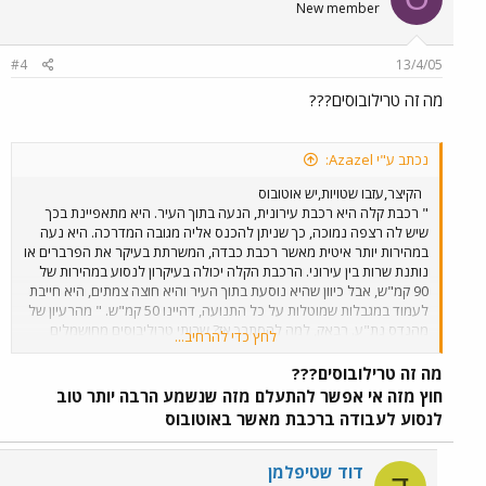
New member
#4
13/4/05
מה זה טרילובוסים???
נכתב ע"י Azazel:
הקיצר,עזבו שטויות,יש אוטובוס
" רכבת קלה היא רכבת עירונית, הנעה בתוך העיר. היא מתאפיינת בכך
שיש לה רצפה נמוכה, כך שניתן להכנס אליה מגובה המדרכה. היא נעה
במהירות יותר איטית מאשר רכבת כבדה, המשרתת בעיקר את הפרברים או
נותנת שרות בין עירוני. הרכבת הקלה יכולה בעיקרון לנסוע במהירות של
90 קמ"ש, אבל כיוון שהיא נוסעת בתוך העיר והיא חוצה צמתים, היא חייבת
לעמוד במגבלות שמוטלות על כל התנועה, דהיינו 50 קמ"ש. " מהרעיון של
מהנדס נת"ע. רבאק, למה להסתבך אז? שרותי טרוליבוסים מחושמלים
לחץ כדי להרחיב...
ושלום על ישראל
. ביאס אותי נורא האירוח הזה.....
בבקשה, אל תשקרו
לי בפנים, תגידו שאתם מתקמצנים ( או באופן יפה: שחסר
מה זה טרילובוסים???
תקציב). אל תתחילו לדבר על יתרונות של רכבת קלה על רכבת
חוץ מזה אי אפשר להתעלם מזה שנשמע הרבה יותר טוב
תחתית....
לנסוע לעבודה ברכבת מאשר באוטובוס
דוד שטיפלמן