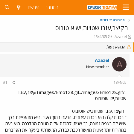
התחבר
הירשם
תחבורה ציבורית
הקיצר,עזבו שטויות,יש אוטובוס
פ
פ
13/4/05
Azazel
ו
ו
ת
הנושא נעול.
ר
ח
ס
ה
ם
Azazel
A
נ
ב
New member
ו
ת
ש
א
א
ר
#1
13/4/05
י
ך
../images/Emo128.gif../images/Emo128.gif הקיצר,עזבו
שטויות,יש אוטובוס
הקיצר,עזבו שטויות,יש אוטובוס
" רכבת קלה היא רכבת עירונית, הנעה בתוך העיר. היא מתאפיינת בכך
שיש לה רצפה נמוכה, כך שניתן להכנס אליה מגובה המדרכה. היא נעה
במהירות יותר איטית מאשר רכבת כבדה, המשרתת בעיקר את הפרברים