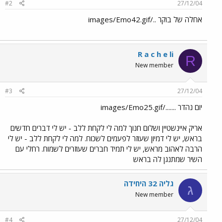
#2
27/12/04
אחלה של בוקר ../images/Emo42.gif
R a c h e li
R
New member
#3
27/12/04
יום נהדר ......./images/Emo25.gif
אריק איינשטיין ושלום חנוך למה לי לקחת ללב - יש לי דברים חדשים
בראש, יש לי דמיון שעוזר לפעמים לשכוח. למה לי לקחת ללב - יש לי
הרבה לאהוב מראש, יש לי תמיד חברים שעוזרים לשמוח. רחלי עם
השיר שמתנגן לה בראש
גליה 32 היחידה
ג
New member
#4
27/12/04