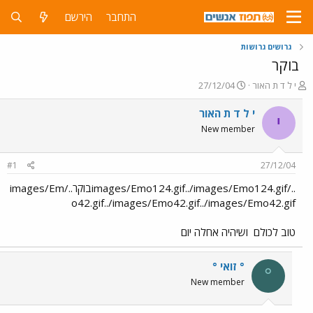
התחבר
הירשם
גרושים גרושות
בוקר
פ
פ
י ל ד ת האור
27/12/04
ו
ו
ת
ר
י ל ד ת האור
י
ח
ס
New member
ה
ם
נ
ב
ו
ת
#1
27/12/04
ש
א
א
ר
../images/Emo124.gif../images/Emo124.gifבוקר../images/Em
י
o42.gif../images/Emo42.gif../images/Emo42.gif
ך
טוב לכולם
ושיהיה אחלה יום
° זואי °
°
New member