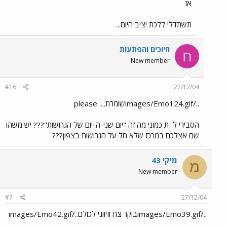
אז
תשתדלי ללכת יציב היום...
חיוכים והפתעות
ח
New member
#16
27/12/04
../images/Emo124.gifשומרת.... please
הסבירי ל
ת כמוני מה זה "יום שני-ה-יום של הגרושות"??? יש משהו
שם אצלכם במרכז שלא חל על הגרושות בצפון???
מיקי 43
מ
New member
#7
27/12/04
../images/Emo39.gifבוקר צח וזיווני לכולם../images/Emo42.gif