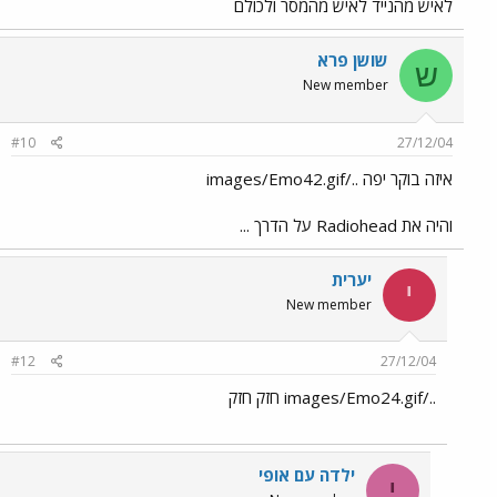
לאיש מהנייד לאיש מהמסר ולכולם
שושן פרא
ש
New member
#10
27/12/04
איזה בוקר יפה ../images/Emo42.gif
והיה את Radiohead על הדרך ...
יערית
י
New member
#12
27/12/04
../images/Emo24.gif חזק חזק
ילדה עם אופי
י