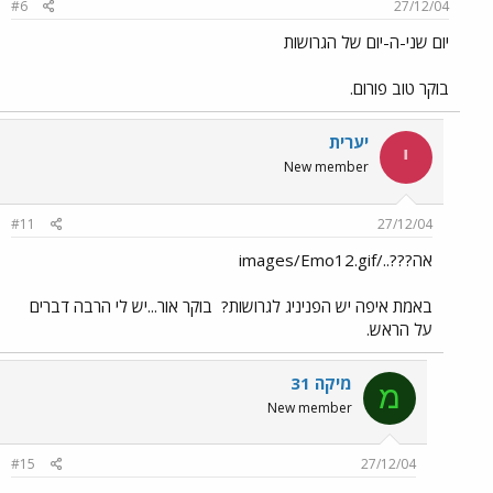
#6
27/12/04
יום שני-ה-יום של הגרושות
בוקר טוב פורום.
יערית
י
New member
#11
27/12/04
אה???../images/Emo12.gif
באמת איפה יש הפניניג לגרושות?
בוקר אור...יש לי הרבה דברים
על הראש.
מיקה 31
מ
New member
#15
27/12/04