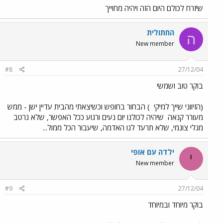
שיזרח לכולם היום הזה ויהיה מחוייך
החתולית
ה
New member
#8
27/12/04
בוקר טוב ושמשי
(הזיווני שייך למיקי
) הבחור בחופש וכשיצאתי מהבית עדיין ישן - ממש
מעורר קנאה
שיהיה לכולנו יום נעים ורגוע ככל האפשר, שלא נרטב
מגלי צונמי, שלא תרעד לנו האדמה, שיעבור הכל ממול...
ילדה עם אופי
י
New member
#9
27/12/04
בוקר מיוחד ובמיוחד