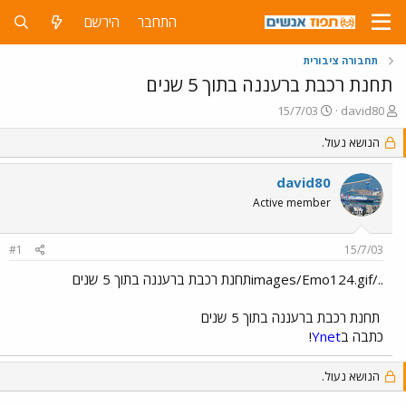
התחבר
הירשם
תחבורה ציבורית
תחנת רכבת ברעננה בתוך 5 שנים
פ
פ
15/7/03
david80
ו
ו
ת
הנושא נעול.
ר
ח
ס
ה
ם
david80
נ
ב
Active member
ו
ת
ש
א
א
ר
#1
15/7/03
י
ך
../images/Emo124.gifתחנת רכבת ברעננה בתוך 5 שנים
תחנת רכבת ברעננה בתוך 5 שנים
כתבה ב
Ynet
!
הנושא נעול.