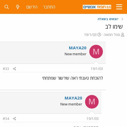
התחבר
הירשם
יוצאים בשאלה
שימו לב
פ
פ
ספל חמאה
19/1/03
ו
ו
ת
ר
MAYA20
M
ח
ס
New member
ה
ם
נ
ב
ו
ת
#33
19/1/03
ש
א
א
ר
להוכחת טענתי ראה שירשור שפתחתי
י
ך
MAYA20
M
New member
#34
19/1/03