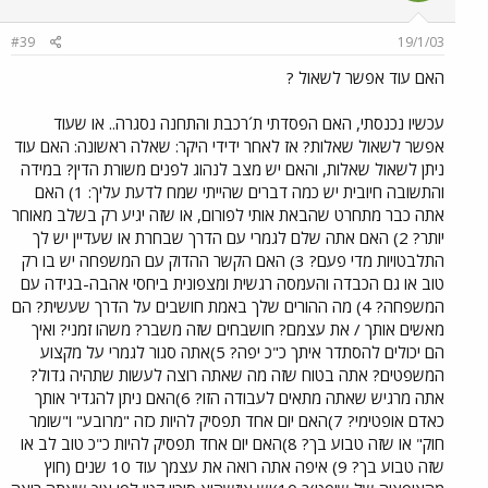
#39
19/1/03
האם עוד אפשר לשאול ?
עכשיו נכנסתי, האם הפסדתי ת´רכבת והתחנה נסגרה.. או שעוד
אפשר לשאול שאלות? אז לאחר ידידי היקר: שאלה ראשונה: האם עוד
ניתן לשאול שאלות, והאם יש מצב לנהוג לפנים משורת הדין? במידה
והתשובה חיובית יש כמה דברים שהייתי שמח לדעת עליך: 1) האם
אתה כבר מתחרט שהבאת אותי לפורום, או שזה יגיע רק בשלב מאוחר
יותר? 2) האם אתה שלם לגמרי עם הדרך שבחרת או שעדיין יש לך
התלבטויות מדי פעם? 3) האם הקשר ההדוק עם המשפחה יש בו רק
טוב או גם הכבדה והעמסה רגשית ומצפונית ביחסי אהבה-בגידה עם
המשפחה? 4) מה ההורים שלך באמת חושבים על הדרך שעשית? הם
מאשים אותך / את עצמם? חושבחים שזה משבר? משהו זמני? ואיך
הם יכולים להסתדר איתך כ"כ יפה? 5)אתה סגור לגמרי על מקצוע
המשפטים? אתה בטוח שזה מה שאתה רוצה לעשות שתהיה גדול?
אתה מרגיש שאתה מתאים לעבודה הזו? 6)האם ניתן להגדיר אותך
כאדם אופטימי? 7)האם יום אחד תפסיק להיות כזה "מרובע" ו"שומר
חוק" או שזה טבוע בך? 8)האם יום אחד תפסיק להיות כ"כ טוב לב או
שזה טבוע בך? 9) איפה אתה רואה את עצמך עוד 10 שנים (חוץ