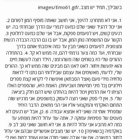
בשבילך, תמיד יש מצב../images/Emo61.gif
1. אני לא מתחרט. להיפך, אני חושב שאתה מוסיף המון לפורום 2.
אני יכול להגיד שאני שלם כמעט לגמרי עם הדרך שבחרתי בה. יש
רגעים קשים, ויש לפעמים ספקות, אבל אני שלם כמעט לחלוטין 3.
הקשר עם המשפחה נותן המון, אבל יש בו גם הרבה הכבדה רגשית
ומצפונית. לפעמים כשאני מבין עד כמה איכזבתי אותם בדרך
שבחרתי, ועד כמה צער גרמתי להם, זה ממש לא קל. 4. בהתחלה
ההורים שלי היו בטוחים שזה משהו זמני, הילד רוצה לעשות חיים
והוא יתעשת ויחזור. לאט לאט הם מבינים שזה ממש לא כך. ההורים
שלי, לדעתי, מאשימים את עצמם שבילדותי הם נתנו לי לראות
טלויזיה מידי פעם (אצל הסבתא) ואיפשרו לי לקרוא קצת ספרים
חילוניים (כל מיני חמישיות ושביעיות). האמת היא, שהספרים האלו
הציתו לי את הדמיון ויכול להיות בהחלט שיש להם חלק ביציאה
שלי. 5. אין לי ספק שאני רוצה לעסוק במשפטים. אני מרגיש שזה
התחום האקדמי והמקצועי אליו אני הכי מתאים. הדבר היחיד
שמפחיד אותי זה שאני לא אמצא עבודה. 6. כן, אבל יש רגעים לא
מעטים של פסימיות עמוקה 7. אתה עוד עלול להיות מופתע עד
כמה לא מרובע אני עלול להיות 8. אני לא חושב שאני טוב לב 9.
באקדמיה [בשאיפה] 10. יש שני מצבים אפשריים שבהם אני עלול
לחזור בתשובה. אם אני אגלה שאני חולה אנוש ועומד למות (אין לי