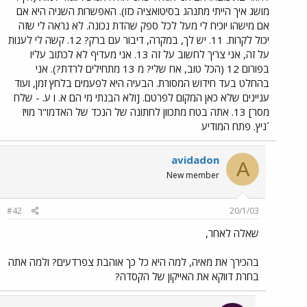
מושג איך הייתי מתנהג בסיטואציה כזו). האפשרות השניה היא אם
אם מישהו יוכיח לי מעל לכל ספק שהדת נכונה. לא נראה לי שזה
יכול לקרות. 11. יש לך, במקרה, דיבור עם ברק? 12. קשה לי לענות
על זה, אני צריך לחשוב על זה 13. אני מעדיף לא לכתוב עליו
בפורום 12 (הכל טוב, אח שלי? מ 13 מתחילים לרדת?). אני
בהחלט בעד חידוש המסורת. הבעיה היא לפעמים בלחץ זמן, ועוד
עניינים שלא כאן המקום לפרטם. [ולא הבנתי מי הם א. ו ע. - שלח
מסר] 13. אתה בטח מתכוון לחתונה של הנכד של האדמו"ר מויז
´ניץ. פתח המודיע
avidadon
A
New member
#42
20/1/03
שאלה לאחר,
בהכירך את מאיה, למה היא כל כך אוהבת צפרדעים? ולמה אתה
בחרת דווקא את האייקון של הקסדה?