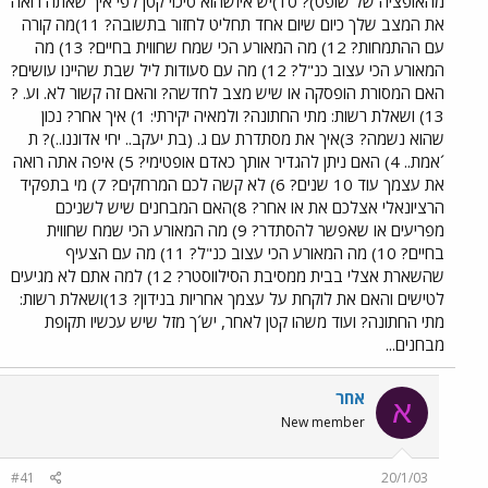
מהאופציה של שופט)? 10)יש איזשהוא סיכוי קטן לפי איך שאתה רואה
את המצב שלך כיום שיום אחד תחליט לחזור בתשובה? 11)מה קורה
עם ההתמחות? 12) מה המאורע הכי שמח שחווית בחיים? 13) מה
המאורע הכי עצוב כנ"ל? 12) מה עם סעודות ליל שבת שהיינו עושים?
האם המסורת הופסקה או שיש מצב לחדשה? והאם זה קשור לא. וע. ?
13) ושאלת רשות: מתי החתונה? ולמאיה יקירתי: 1) איך אחר? נכון
שהוא נשמה? 3)איך את מסתדרת עם ג. (בת יעקב.. יחי אדוננו..)? ת
´אמת.. 4) האם ניתן להגדיר אותך כאדם אופטימי? 5) איפה אתה רואה
את עצמך עוד 10 שנים? 6) לא קשה לכם המרחקים? 7) מי בתפקיד
הרציונאלי אצלכם את או אחר? 8)האם המבחנים שיש לשניכם
מפריעים או שאפשר להסתדר? 9) מה המאורע הכי שמח שחווית
בחיים? 10) מה המאורע הכי עצוב כנ"ל? 11) מה עם הצעיף
שהשארת אצלי בבית ממסיבת הסילווסטר? 12) למה אתם לא מגיעים
לטישים והאם את לוקחת על עצמך אחריות בנידון? 13)ושאלת רשות:
מתי החתונה? ועוד משהו קטן לאחר, יש´ך מזל שיש עכשיו תקופת
מבחנים...
אחר
א
New member
#41
20/1/03