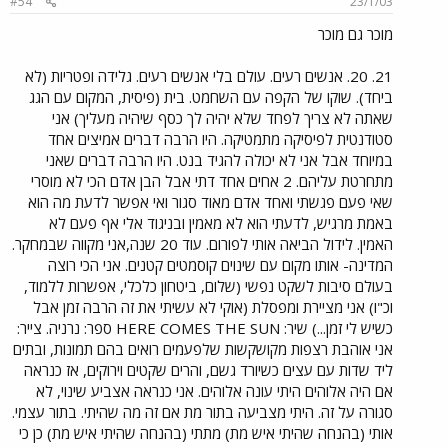
#54
23/1/03
מוכר גם מוכר
21. 20. אנשים רעים. עולם בלי אנשים רעים. גלידה ופטריות (לא
ביחד). שוקו של הקפה עם השחמט. בית (פיסית, המקום עם הגג
שאתה לא צריך לפחד שלא יהיה לך כסף שיהיה מעליך) אני
סטודנטית לפיסיקה מתמטיקה. היו הרבה דברים אמיצים אחד
במיוחד אבל אני לא יכולה להגיד בנט. היו הרבה דברים שאני
מתחרטת עליהם. 2 אחים אחד דתי אבל הבן אדם הכי לא מוסרי
שאי פעם פגשתי ואחד אדם מאוד סגור ואי אפשר לדעת מה הוא
באמת מרגיש, לדעתי הוא לא מאמין ובניגוד אלי אף פעם לא
האמין. לידול הביאה אותי לפורום. עוד 20 שנה,אני מקווה שבמחקר.
המדינה- אותו מקום עם שינוים קוסמטים קטנים. אני הכי רוצה
בעולם סיבות לשקט נפשי (שלום, ביטחון כלכלי, אפשרות ללמוד,
וכ"ו) אני מציירת ומפסלת (אוקי לא עשיתי את זה הרבה זמן אבל
כשיש לי זמן...) שיר: HERE COMES THE SUN ספר: נרניה. צייר:
אני אוהבת רצפות מקושקשות שלפעמים רואים בהם תמונות, ובתים
ליד שדות עם עצים כשיורד גשם, והרים שקטים וירוקים, אז כנראה
אם היה אלוהים היתי עונה אלוהים. אני כנראה אצביע שינוי, לא
סגורה על זה. היתי מצביעה בתור מת אם זה מה שהיתי. בתור עצמי.
אותי (בהנחה שהיתי איש מת) מתתי (בהנחה שהיתי איש מת) כן כי