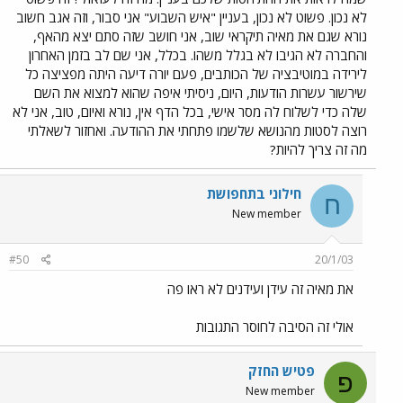
לא נכון. פשוט לא נכון, בעניין "איש השבוע" אני סבור, וזה אגב חשוב
נורא שגם את מאיה תיקראי שוב, אני חושב שזה סתם יצא מהאף,
והחברה לא הגיבו לא בגלל משהו. בכלל, אני שם לב בזמן האחרון
לירידה במוטיבציה של הכותבים, פעם יורה דיעה היתה מפציצה כל
שירשור עשרות הודעות, היום, ניסיתי איפה שהוא למצוא את השם
שלה כדי לשלוח לה מסר אישי, בכל הדף אין, נורא ואיום, טוב, אני לא
רוצה לסטות מהנושא שלשמו פתחתי את ההודעה. ואחזור לשאלתי
מה זה צריך להיות?
חילוני בתחפושת
ח
New member
#50
20/1/03
את מאיה זה עידן ועידנים לא ראו פה
אולי זה הסיבה לחוסר התגובות
פטיש החזק
פ
New member