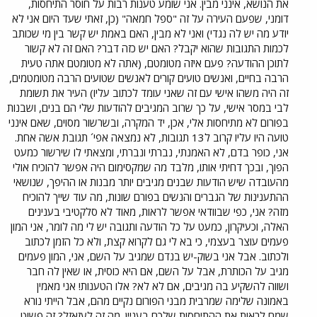
את הנושא, אינני מבין. אני שומע טענות רבות על חוסר התיחסות,
דומני, שפעם העירה על זה "ספל חמאה" (כן, זאתי שעד היום אני לא
יודע מה יש לה נגדי) ואני לא מבין, האם באמת יש קשר בין מי שכותב
לכמות התגובות שהוא יקבל? האם יש כזה דבר? האם זה לא קשור
לתוכן ההודעה? פעם איזה מטומטם, (אתה לא מטומטם אתה טעית
הרבה בחיים, ואנשים טועים קורים לאנשים שטועים הרבה מטומטמים,
זה היה משהו אישי עם זה שאני עומד לכתוב עליו) העיר את תשומת
לבי במסר אישי, על כך שרוב המגיבים להודעות שלי הם בנים, ושבנות
בפורום לא מתיחסות אלי, אכן, יד המקרה, ובשרשור מסוים, שאם אינני
טועה היו עליו קרוב ל13 תגובות, לא נמצאה אפי´ תגובת אשה אחת.
אני, כופר בדם, לא האמנתי, נברתי ונברתי, ומצאתי לו שירשור כמעט
הפוך, ובכך דחיתי אותו, מלבד מה שמקסימום היה אפשר להוכיח אולי
מהעובדה שיש הודעות שבנים מגיבים יותר מבנות או ההיפך, שנושאי
ההתענינות של הגברים והנשים בפורם שונות, מה עוד שייך להוכיח
מזה? אני, כפי שבוודאי אפשר לראות, מאוד לא סלקטיבי בענינים
האלה, וכעיקרון, כמעט על כל הודעה ותגובה יש לי מה לומר, אני המון
פעמים עוצר בעצמי, כי בא לי גם לקרוא קצת, ולא כל הזמן לכתוב
ולכתוב. אבל אני בשוק-יש בנדם שמגיב על השם, אני, המון פעמים
מגיב על הכותרת, אבל על השם, אם היא כוסית, או שאין לה חבר
ושווה להשקיע בה מגיבים, אם לא לא? אלו הטענות! אני מאמין
באמונה שלימה שמרבית מבני הפורום נקיים מהם, אבל הייתי נורא
שמח לראות את ההתיחסות שלכם בעניין. מה זה לעזאזל? זה פשוט