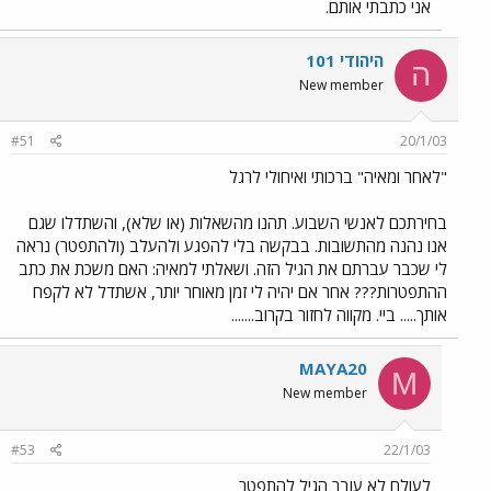
אני כתבתי אותם.
היהודי 101
ה
New member
#51
20/1/03
"לאחר ומאיה" ברכותי ואיחולי לרגל
בחירתכם לאנשי השבוע. תהנו מהשאלות (או שלא), והשתדלו שגם
אנו נהנה מהתשובות. בבקשה בלי להפגע ולהעלב (ולהתפטר) נראה
לי שכבר עברתם את הגיל הזה. ושאלתי למאיה: האם משכת את כתב
ההתפטרות??? אחר אם יהיה לי זמן מאוחר יותר, אשתדל לא לקפח
אותך..... ביי. מקווה לחזור בקרוב.......
MAYA20
M
New member
#53
22/1/03
לעולם לא עובר הגיל להתפטר