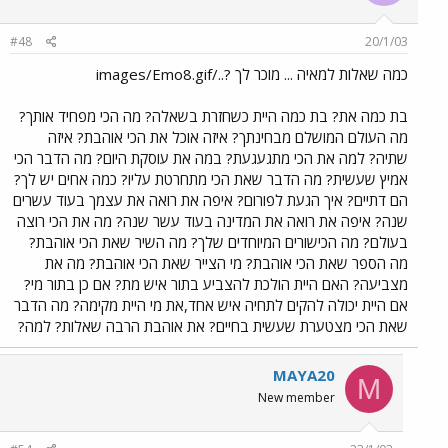
#48
20/1/03
כמה שאלות למאיה ... מוכר לך ?../images/Emo8.gif
בת כמה את? בת כמה היית כשחזרת בשאלה? מה הכי מפחיד אותך?
מה העולם המושלם מבחינתך? איזה אוכל את הכי אוהבת? איזה
שתיה? למה את הכי מתגעגעת? במה את עוסקת היום? מה הדבר הכי
אמיץ שעשית? מה הדבר שאת הכי מתחרטת עליו? כמה אחים יש לך?
הם דתיים? איך הגעת לפורום? איפה את רואה את עצמך בעוד עשרים
שנה? איפה את רואה את המדינה בעוד עשר שנה? מה את הכי רוצה
בעולם? מה הכישורים המיוחדים שלך? מה השיר שאת הכי אוהבת?
מה הספר שאת הכי אוהבת? מי הצייר שאת הכי אוהבת? מה את
מצביעה? האם היית הולכת להצביע בתור איש מת? אם כן בתור מי?
אם היית יכולה להקים לתחיה איש אחד,את מי היית מקימה? מה הדבר
שאת הכי מצטערת שעשית בחיים? את אוהבת הרבה שאלות? למה?
MAYA20
M
New member