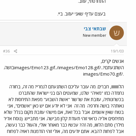
התחרטתי, עזוב.
בעצם עדיף שאני יעזוב. ביי.
שבתאי צבי
ש
New member
#36
19/1/03
אנשים יקרים,
השתגעתם?../images/Emo123.gif../images/Emo128.gifבושה.
./images/Emo70.gif
הלוווווווו, חברים. מה עובר עליכם השתגעתם לגמרי? מה זה, בחורה
נחמדה כמו "מאיה" שלנו, שמעטים הם בני ישראת שהתברכו
בכשרונותיה, עוזבת את שרשור "אשת השבוע" מפאת התיחסות לא
נאותה? בושה וחרפה
מה זה
אני לא יודע אם יש כאן "אשמים", אני
בטוח שאין אשמים. אבל בכל זאת, אם מישהי עוזבת מקום בגלל שלא
מתיחסים אליה כראוי זוהי תעודת קלון מבישה. אני מתבייש. (נוסח אדיר
מילר) סתם הלוווו, מה זה? עכשיו כבר מאוחר אולי, והעוול כבר נעשה,
אבל לפחות להבא. אתם יודעים מה, אולי זוהי הזדמנות ראויה לפחוח