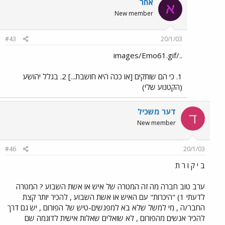
אחר
א
New member
#43
20/1/03
../images/Emo61.gif
1. כי הם שותקים [או ככה היא חושבת...] 2. בגלל יהושע
(הקטנוע שלי)
דער משכיל
ד
New member
#46
20/1/03
ב י ק ו ר ת
ערב טוב חברה מה זה המטרה של איש או אשת השבוע ? המטרה
לדעתי 1) "היכרות" עם האיש או אשת השבוע , להכיר יותר קצת
החבר/ה , מי למשל שלא בא למפגשים-טיש של הפורום , יש גם דרך
להכיר אנשים מהפורום , לא שואלים שאלות אישית לדוגמה שם