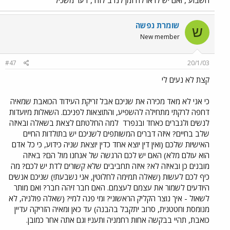
שומרת נפשה
ש
New member
#47
20/1/03
קצת לא נעים לי
כי אני לא מאד מכירה את שניכם אבל זריקת העידוד הכואבת שמאיה
דחפה לרקתי מתחילה להשפיע, והתוצאות לפניכם. השאלות מיועדות
לנשים ולגברים כאחד ובנפרד
למה החלטתם לצאת בשאלה ובאיזה
שלב בחיים? איזה דברים המשותפים לשניכם יש בתולדות החיים
האישיות שלכם (ואין דין יוצא אחד כדין יוצאת שניה כידוע, כי כל אדם
הוא עולם מלא) האם יש לכם הרגשה של אנחנו מול הם? באיזה
מובנים כן ובאיזה לא? איזה תחביבים שלא קשורים לדת יש לכם? מה
כיף לכם לעשות (שאלה תמימה לחלוטין, אני נשבעת!) שניכם אנשים
היודעים לשמור את עצמם לעצמם. האם חבר זיהה חבר? ואם מותר
לשאול - איך נוצר הקליק הראשוני? ומי פנה למי? (שאלה פולניה, לא
מנומסת וחטטנית, סרוב יתקבל בהבנה) עד כאן ומאיה הזריקה עדיין
כואבת, תהיי בבקשה אחות רחמניה ותעני! וגם אתה אחר כמובן.