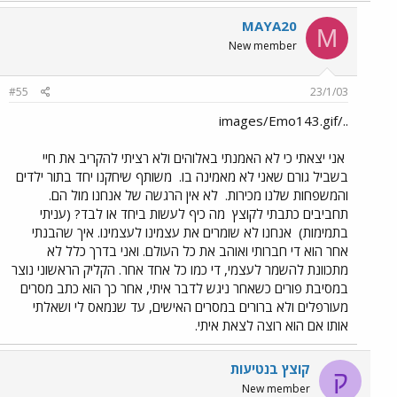
MAYA20
M
New member
#55
23/1/03
../images/Emo143.gif
אני יצאתי כי לא האמנתי באלוהים ולא רציתי להקריב את חיי
בשביל גורם שאני לא מאמינה בו.
משותף שיחקנו יחד בתור ילדים
והמשפחות שלנו מכירות.
לא אין הרגשה של אנחנו מול הם.
תחביבים כתבתי לקוצץ
מה כיף לעשות ביחד או לבד? (עניתי
בתמימות)
אנחנו לא שומרים את עצמינו לעצמינו. איך שהבנתי
אחר הוא די חברותי ואוהב את כל העולם. ואני בדרך כלל לא
מתכוונת להשמר לעצמי, די כמו כל אחד אחר. הקליק הראשוני נוצר
במסיבת פורים כשאחר ניגש לדבר איתי, אחר כך הוא כתב מסרים
מעורפלים ולא ברורים במסרים האישים, עד שנמאס לי ושאלתי
אותו אם הוא רוצה לצאת איתי.
קוצץ בנטיעות
ק
New member