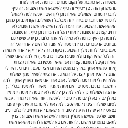
משפחה , או כתובת של מקום מגורים , וכדומה , אז אין לפחד
מהמשחק הזה , 2) "כייף" זה כייף לאיש,או אשת השבוע , זה כייף
לחברי הפורום השואלים שאלות וכן לקוראים , עכשיו למה לעזזאל
להכתיר שתי חברים ביחד ? זה מבלבל השואלים, הקוראים, וכן כמובן
האיש-אשת השבוע , עוד הערה למה האיש-או אשת השבוע לא
ירחיב קצת בהתשובות ? אחרי הכל זה הכירות וכן כייף , התשובות
לדוגמה כן -אין-וכדומה לא כאילו לא אמר כלום , כן יודע שיש לכם
מבחנים או עובדים , נו ? מי מפה לא עובד כל היום ? אחרי הכל זה
פעם ביובל להיות מלך השבוע , (ביקורת הזה לא דייקא לאחר או מאיה
, זה לכל שהיה קודם ולא שבע הציבור כדבעי , ) אז למה שאני שואל
שאלות וקיבל תשובות קצרות אני שואל עכשיו גם שאלות קצרות ,
(אחר פגשתי אותך בארץ במפגש הפורום אצל נועם , דיברני , היה לי
הזמנה להכיר אותך קצת על המזלג , אז רציתי לשאול ממך שאלות
שלא היה לי אז הזמנה לשאול , אגב אחר אני מאוד מעריץ אותך , למה
? תשובה בתיבת מסרים , אם אתה מעניין , מאיה , לא מכיר בכלל , )
אז הנה השאלות כן ? לא? למה כן ? למה לא ? במה ? איפה ? מתי?
בא לך/ם ? בא לך/ם מה ? טוב די לעכשיו , עוד שאלות למחר , עכשיו
לסיום שאלה רצינית למאיה20 , למה את לא מדברת איתי אף פעם
בצאט ? לא יפה ! הידעת ? טוב יודע שאתם לא מתחייב לי כלום ! נ"ב
חושב שלפני שמישהו ממליך מישהו לאיש או אשת השבוע , צריך
לתאם במסרים אישים , לראות אם בא למישהו להיות איש-או אשת
השבוע , ואם יש לו או לה זמן לנדב לזה , דער משכיל