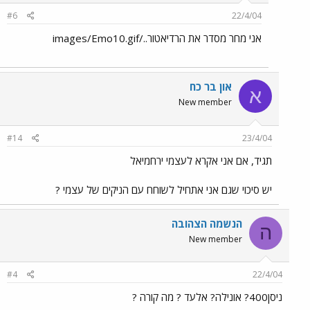
#6
22/4/04
אני מחר מסדר את הרדיאטור../images/Emo10.gif
און בר כח
א
New member
#14
23/4/04
תגיד, אם אני אקרא לעצמי ירחמיאל
יש סיכוי שגם אני אתחיל לשוחח עם הניקים של עצמי ?
הנשמה הצהובה
ה
New member
#4
22/4/04
ניסן400? אונילה? אלעד ? מה קורה ?