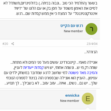
בשעור (התלמיד הכי טוב ...וגבוה בכיתה..) בדולפינריום,תשתדל לא
לסיים את האימון משופד על חסן בק או עם הלוגו של "דיוויד
אינטרקונטיננטל" על המצח כי אין ממש קסדות שם....רגש.
רגש עם הקייט
ר
New member
#20
23/4/04
הג'ורה?...
אוני'לה מאמי... קייטבורדינג עושים מעל פני המים ולא מתחת...
שוחה רק מי ש... ונשמה אחותי, יש ויש
קסדות ייעודיות
לעניין,
והסיבה מאד פשוטה
למי שחשב לרגע שמדובר במשחק ילדים עם
עפיפון... העניין הוא אוני'לה שבספורט הזה בניגוד לספורט הנוכחי
שלך... יש גם... נשים... ואיזה... עזוב עזוב... לא בשבילך... לך תנזיע...
ennicka
E
New member