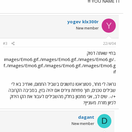
YOU NAME IT !!!
yogev klx300r
Y
New member
#3
22/4/04
בחיי שאתה דפוק
../images/Emo6.gif../images/Emo6.gif../images/Emo6.gi
f../images/Emo6.gif../images/Emo6.gif../images/Emo6.g
if
נראה לי מחר, פטוצ'אטו נחשונים בשביל החמום, ואח"כ בא לי
שבילים טכנים, תוך פתיחת צירים אם יהיה בזין, בסביבה הקרובה
+/-. שים לב, אני מתכוון בחלק מהשבילים לעבור את הקו הירוק
לכיוון מזרח. מעוניין?
dagant
D
New member