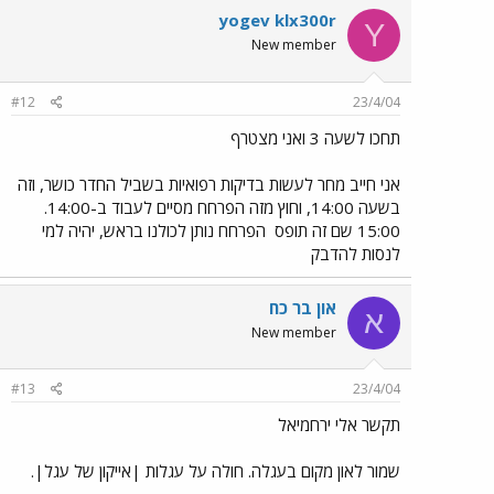
yogev klx300r
Y
New member
#12
23/4/04
תחכו לשעה 3 ואני מצטרף
אני חייב מחר לעשות בדיקות רפואיות בשביל החדר כושר, וזה
בשעה 14:00, וחוץ מזה הפרחח מסיים לעבוד ב-14:00.
15:00 שם זה תופס
הפרחח נותן לכולנו בראש, יהיה למי
לנסות להדבק
און בר כח
א
New member
#13
23/4/04
תקשר אלי ירחמיאל
שמור לאון מקום בעגלה. חולה על עגלות |אייקון של עגל|.