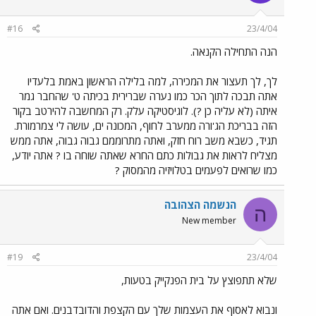
#16
23/4/04
הנה התחילה הקנאה.
לך, לך תעצור את המכירה, למה בלילה הראשון באמת בלעדיו
אתה תבכה לתוך הכר כמו נערה שברירית בכיתה ט' שהחבר גמר
איתה (לא עליה כן ?). לוגיסטיקה עלק. רק המחשבה להירטב בקור
הזה בבריכת הג'ורה ממערב לחוף, המכונה ים, עושה לי צמרמורת.
תגיד, כשבא משב רוח חזק, ואתה מתרוממם גבוה גבוה, אתה ממש
מצליח לראות את גבולות כתם החרא שאתה שוחה בו ? אתה יודע,
כמו שרואים לפעמים בטלויזיה מהמסוק ?
הנשמה הצהובה
ה
New member
#19
23/4/04
שלא תתפוצץ על בית הפנקייק בטעות,
ונבוא לאסוף את העצמות שלך עם הקצפת והדובדבנים. ואם אתה