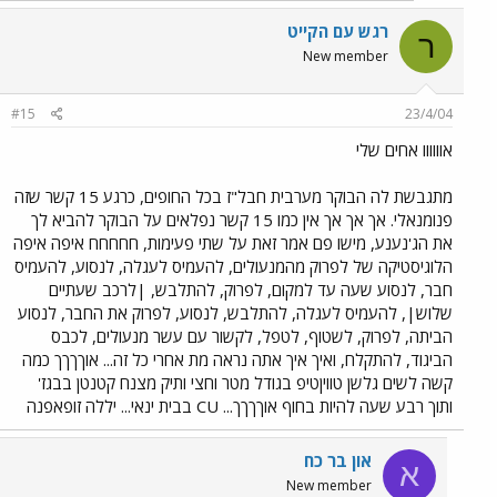
רגש עם הקייט
ר
New member
#15
23/4/04
אוווווו אחים שלי
מתגבשת לה הבוקר מערבית חבל"ז בכל החופים, כרגע 15 קשר שזה
פנומנאלי. אך אך אך אין כמו 15 קשר נפלאים על הבוקר להביא לך
את הג'נענע, מישו פם אמר זאת על שתי פעימות, חחחחח איפה איפה
הלוגיסטיקה של לפרוק מהמנעולים, להעמיס לעגלה, לנסוע, להעמיס
חבר, לנסוע שעה עד למקום, לפרוק, להתלבש, |לרכב שעתיים
שלוש|, להעמיס לעגלה, להתלבש, לנסוע, לפרוק את החבר, לנסוע
הביתה, לפרוק, לשטוף, לטפל, לקשור עם עשר מנעולים, לכבס
הביגוד, להתקלח, ואיך איך אתה נראה מת אחרי כל זה... אוךךךך כמה
קשה לשים גלשן טוויןטיפ בגודל מטר וחצי ותיק מצנח קטנטן בבגז'
ותוך רבע שעה להיות בחוף אוךךךך... CU בבית ינאי... יללה זופאפנה
און בר כח
א
New member