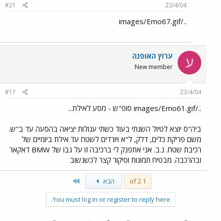
#21
23/4/04
../images/Emo67.gif
ערוץ האופנה
ע
New member
#17
23/4/04
../images/Emo61.gif סופ"ש - מסע לאילת...
ביה"ס יוצא לטיול השנתי בעוד כשתי עגולות יציאה בהסעה עד ב"ש.
משם פריקת כלים, דלק, ל"א ויורדים לשטח עד אילת ביומיים של
רכיבת שטח. נ.ב. אני אתפנק לי ברכיבה זו על גבו של BMW דאקאר
ובהרכבה. מבטיח תמונות וסיקור קצר לכשנשוב
Last
1 of 2
הבא
You must log in or register to reply here.