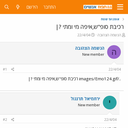
התחבר
הירשם
אופנועי שטח
רכיבת סופ"ש,איפה מי ומתי ?|
פ
פ
הנשמה הצהובה
22/4/04
ו
ו
ת
ר
הנשמה הצהובה
ה
ח
ס
New member
ה
ם
נ
ב
ו
ת
#1
22/4/04
ש
א
א
ר
../images/Emo124.gif רכיבת סופ"ש,איפה מי ומתי ?|
י
ך
ירחמיאל תרנגול
י
New member
#2
22/4/04