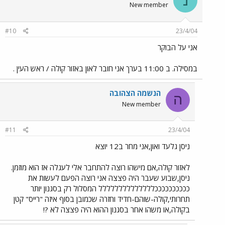
נ
New member
#10
23/4/04
אני על הבוקר
במסילה. ב 11:00 בערך אני חובר לאון באזור קולה / ראש העין .
הנשמה הצהובה
ה
New member
#11
23/4/04
ניסן גלעד ואון,אני מחר ב12 יוצא
לאזור קולה,אם מישהו רוצה להתחבר אלי לעגלה אז הוא מוזמן.
ניסן,שבוע שעבר היה פצצה אני רוצה הפעם לעשות את
ככככככככככלללללללללללללל המסלול רק בסגנון יותר
תחרותי,קולה-שוהם-חדיד וחזרה שכמובן בסוף איזה "רייס" קטן
בקולה,או משהו אחר בסגנון ההוא היה פצצה לא ?!