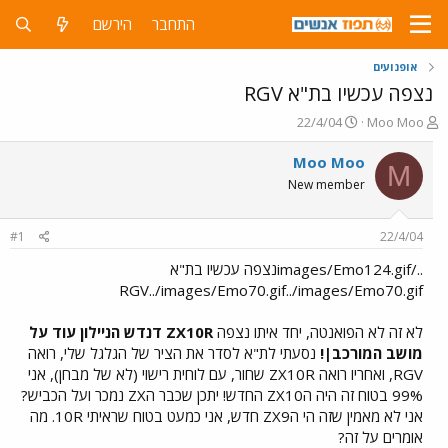
התחבר
הירשם
אופנועים
נצפה עכשיו בת"א RGV
פ
פ
22/4/04
Moo Moo
ו
ו
ת
ר
Moo Moo
M
ח
ס
New member
ה
ם
נ
ב
ו
ת
#1
22/4/04
ש
א
א
ר
../images/Emo124.gifנצפה עכשיו בת"א
י
RGV../images/Emo70.gif../images/Emo70.gif
ך
לא זה לא הפואנטה, יחד איתו נצפה
ZX10R דנדש הניילון עוד על
מושב המורכב|!
נסעתי לת"א לסדר את הציר של הגלגל שלי, רואה
RGV, ואחריו רואה ZX10R שחור, עם לוחית רישוי (לא של מבחן), אני
99% בטוח זה היה הZX10 החדש! יתכן שכבר הZX נמכר ועל הכביש?
אני לא מאמין שזה הי הZX9 חדש, אני כמעט בטוח שראיתי 10R. מה
אומרים על זה?