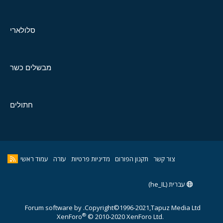
סלולארי
מבשלים כשר
חתולים
צור קשר
תקנון הפורום
מדיניות פרטיות
עזרה
עמוד ראשי
עברית (he_IL)
Forum software by
Copyright©1996-2021,Tapuz Media Ltd.
®
XenForo
© 2010-2020 XenForo Ltd.