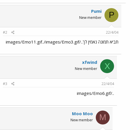
Pumi
P
New member
#2
22/4/04
תביא תמונה נאמין לך../images/Emo11.gif../images/Emo3.gif
xfwind
X
New member
#3
22/4/04
../images/Emo6.gif
Moo Moo
M
New member