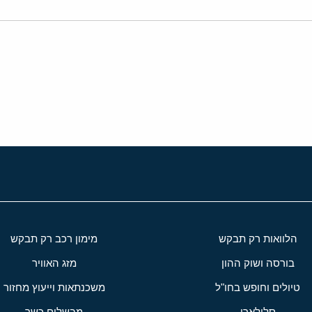
י
שור
הלוואות רק תבקש
מימון רכב רק תבקש
בורסה ושוק ההון
מזג האוויר
טיולים וחופש בחו"ל
משכנתאות וייעוץ מחזור
סלולארי
מבשלים כשר