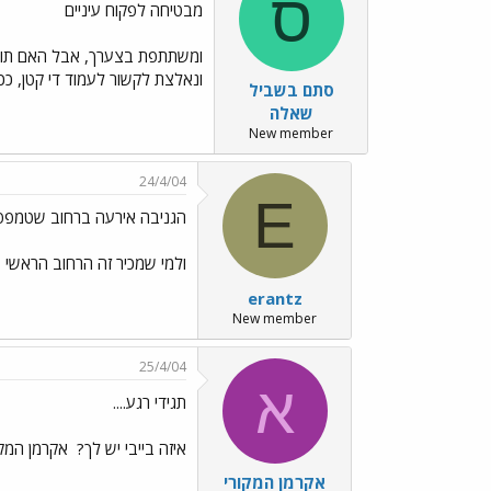
ס
מבטיחה לפקוח עיניים
ומשתתפת בצערך, אבל האם תוכל 
ונאלצת לקשור לעמוד די קטן, ככ
סתם בשביל
שאלה
New member
24/4/04
E
הגניבה אירעה ברחוב שטמפפ
ולמי שמכיר זה הרחוב הראשי בפ"ת 200 מטר מהמשטרה... הקטנוע היה קשור לעמ
erantz
New member
25/4/04
א
תגידי רגע....
איזה בייבי יש לך?
אקרמן המקו
אקרמן המקורי