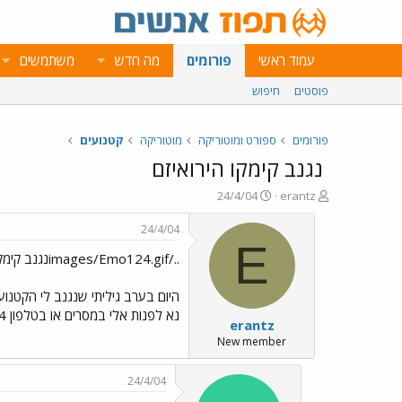
עמוד ראשי
פורומים
מה חדש
משתמשים
פוסטים
חיפוש
פורומים
ספורט ומוטוריקה
מוטוריקה
קטנועים
נגנב קימקו הירואיזם
פ
פ
24/4/04
erantz
ו
ו
ת
ר
24/4/04
ח
ס
E
../images/Emo124.gifנגנב קימקו הירואיזם ../images/Emo124.gif
ה
ם
נ
ב
ו
ת
ש
א
נא לפנות אלי במסרים או בטלפון 054-7550274 ערן.
erantz
א
ר
י
New member
ך
24/4/04