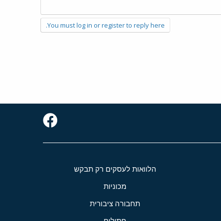
You must log in or register to reply here.
הלוואות לעסקים רק תבקש
מכוניות
תחבורה ציבורית
חתולים