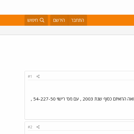
התחבר
הירשם
חיפוש
#1
היום בערב גיליתי שנגנב לי הקטנוע , חתכו את השרשרת ופשוט העלימו אותו. אז אם מישהו מאיזור פ"ת והסביבה רואה הרואיזם כסוף שנת 2003 , עם מס' רישוי 54-227-50 ,
#2