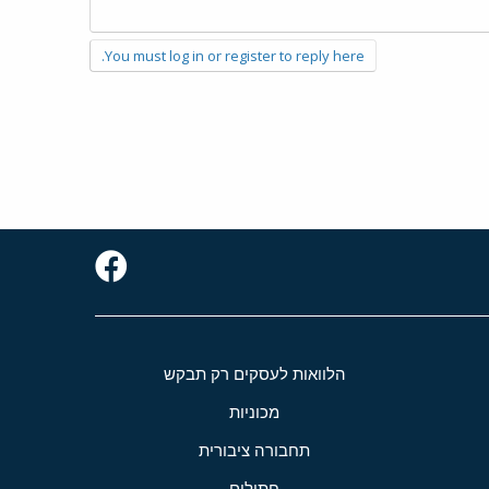
You must log in or register to reply here.
הלוואות לעסקים רק תבקש
מכוניות
תחבורה ציבורית
חתולים