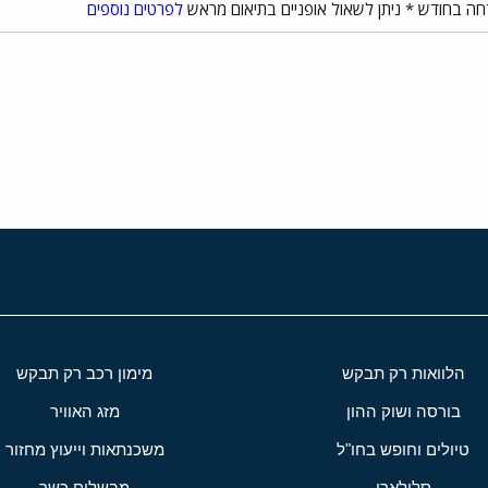
דחה בחודש * ניתן לשאול אופניים בתיאום מראש
לפרטים נוספים
י
שור
הלוואות רק תבקש
מימון רכב רק תבקש
בורסה ושוק ההון
מזג האוויר
טיולים וחופש בחו"ל
משכנתאות וייעוץ מחזור
סלולארי
מבשלים כשר