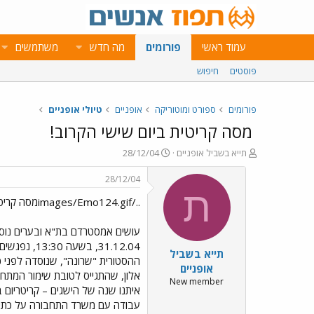
עמוד ראשי
פורומים
מה חדש
משתמשים
פוסטים
חיפוש
פורומים
ספורט ומוטוריקה
אופניים
טיולי אופניים
מסה קריטית ביום שישי הקרוב!
פ
פ
תייא בשביל אופניים
28/12/04
ו
ו
ת
ר
28/12/04
ח
ס
ת
../images/Emo124.gifמסה קריטית ביום שישי הקרוב!
ה
ם
נ
ב
ו
ת
עושים אמסטרדם בת"א ובערים נוספות
ש
א
תייא בשביל
א
ר
י
אופניים
ך
New member
עבודה עם משרד התחבורה על כתיבת 