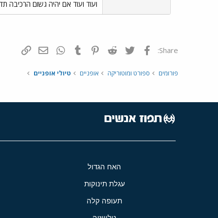
ועוד ועוד אם יהיה גשום הרכיבה ת
פייסבוק
Twitter
Reddit
Pinterest
Tumblr
WhatsApp
דואר אלקטרונ
הוסף קי
Share:
פורומים
ספורט ומוטוריקה
אופניים
טיולי אופניים
האח הגדול
עגלת תינוקות
תעופה קלה
טלוויזיה