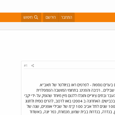
התחבר
הירשם
חיפוש
#1
 בערים נוספות - לפרטים ראו בניוזלטר של תאב"א.
 נפגשים בכיכר רבין והפעם - מסה קריטית בסימן 100 שנים לתל אביב - 100 ק"מ של שבילים... רכיבה והפנינג בתחומי המושבה הטמפלרית
ת וסיפורים מהעבר ובתים ציוריים ותוכלו ללגום מיין מיוחד שהופק על-ידי יקבי
אלון, שהתגייס לטובת שימור המתחם. רכיבה חודשית למען שבילי אופניים בעיר, למען הגברת המודעות, והבטיחות בכבישים. האחרונה ב 2004! בואו לרכוב, להרים כוסית ולחגוג
איתנו שנה של הישגים – קריטריום בפארק הירקון, ניצחון בפארק איילון ואסטרטגיה שראש עיריית תל אביב אימץ – 100 שנים לתל אביב 100 ק"מ של שבילי אופניים, שנה של
, בגדרה, בגדרות בבית שמש, מכמורת, כפר יונה, באשדוד