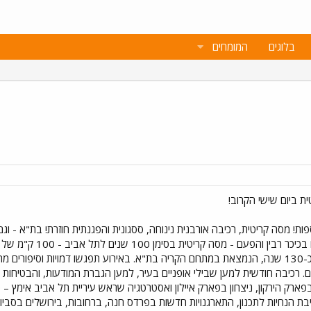
בלוגים
המומחים
! מסה קריטית, רכיבה אורבנית נינוחה, ססגונית והפגנתית חוזרת! בת"א - וגם
31.12.04, בשעה 13:30,
ההסטורית "שרונה", שנוסדה לפני כ-130 שנה, הנמצאת במתחם הקריה בת"א. באירוע תפגשו דמויו
הנחיות לתכנון, התארגנויות חדשות בפרדס חנה, ברחובות, בירושלים בסביון