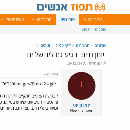
עמוד ראשי
פורומים
מה חדש
משתמשים
פוסטים
חיפוש
פורומים
המומחים
לייף סטייל
תוכים
יומן חייתי הגיע גם לירושליים
פ
פ
יומן חייתי
29/12/04
ו
ו
ת
ר
29/12/04
ח
ס
י
../images/Emo124.gifיומן חייתי הגיע גם לירושליים
ה
ם
נ
ב
ו
ת
לבקשת הצופים תתקיים הקרנת התוכני
ש
א
ומהכיבוד הטיבעוני שיוגש במקום. 
יומן חייתי
א
ר
זכויות בעלי חיים, מצויירים, תיעודיי
י
New member
ך