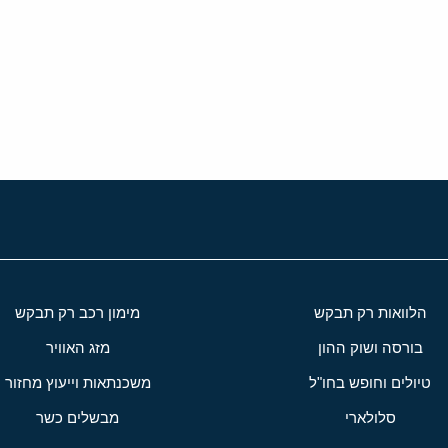
י
שור
הלוואות רק תבקש
מימון רכב רק תבקש
בורסה ושוק ההון
מזג האוויר
טיולים וחופש בחו"ל
משכנתאות וייעוץ מחזור
סלולארי
מבשלים כשר