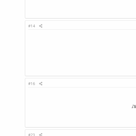
#14
#16
ה.
#23