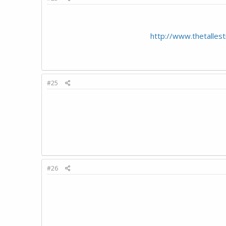
http://www.thetalles
#25
#26