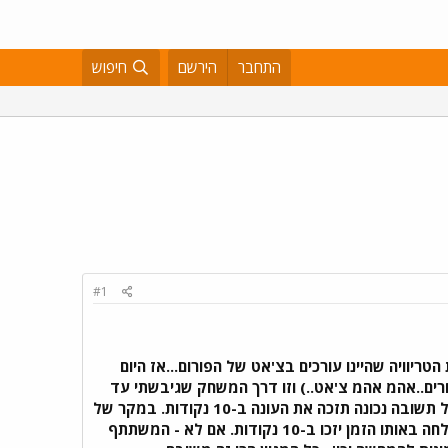
התחבר
הירשם
חיפוש
#1
טריוויה שהיינו עורכים בצ'אט של הפורום...אז היום
אחרים..אהמ אהמ צ'אט..) וזו דרך המשחק שגיבשתי עד
עכשיו: המשחק יתחיל בשאלה. מי שעונה נכונה ימשיך ברגע שהשואל/ת אישר/ה את נכונות התשובה. כל תשובה נכונה תזכה את העונה ב-10 נקודות. במקר של
יותר מעונה נכונה אחד,נסתכל קודם כל על זמני התגובה. אם הם זהים אז כל העונים נכונה שהודעתם נשלחה באותו הזמן יזכו ב-10 נקודות. אם לא - המשתתף