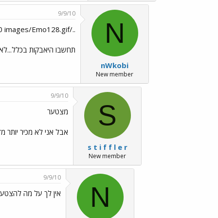
9/9/10
N
../images/Emo128.gif טעות + רמז לכולם
תחשבו היאבקות בכלל...לא רק 
nWkobi
New member
9/9/10
S
מצטער
אבל אני לא מכיר יותר מדי א
s t i f f l e r
New member
9/9/10
N
אין לך על מה להצטער...רק לה