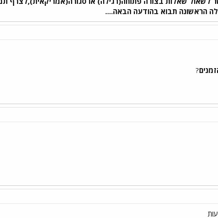
ר לשאול שאלות בצורה פתוחה(רגילה) או סגורה(אמריקאית),לצרף תמונו
לה הראשונה תבוא בהודעה הבאה....
זמנים
?