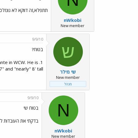
תתפלא,זה דווקא לא גונזלס.
nWkobi
New member
9/9/10
ש
בטוח?
ante in WCW. He is
 and "nearly" 8' tall.
שי מילר
New member
מנהל
9/9/10
N
בטוח שי
בדקתי את העובדות לפנ
nWkobi
New member