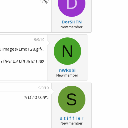
D
קאלי
DorSHTN
New member
9/9/10
N
../images/Emo128.gif גם טעות...
שמח שהתחלנו עם שאלה מת
nWkobi
New member
9/9/10
S
ג'יאנט סילבה?
s t i f f l e r
New member