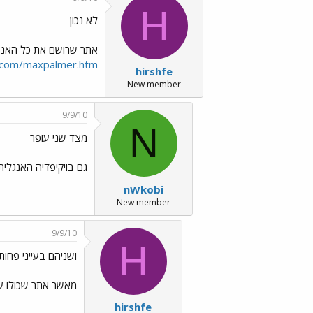
H
לא נכון
אתר שרושם את כל האנשי
n.com/maxpalmer.htm
hirshfe
New member
9/9/10
N
מצד שני עופר
גם בויקיפדיה האנגלית וגם ב-OWOW מאומת שפאלמר
nWkobi
New member
9/9/10
H
ושניהם בעייני פחות
מאשר אתר שכולו ע
hirshfe