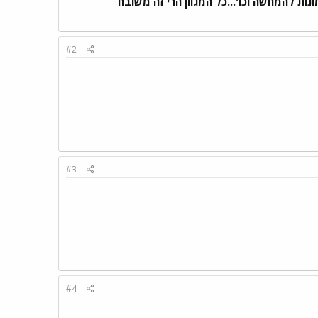
ת להמחשה וכו'...כל המגוון הרי זה משובח
#2
#3
#4