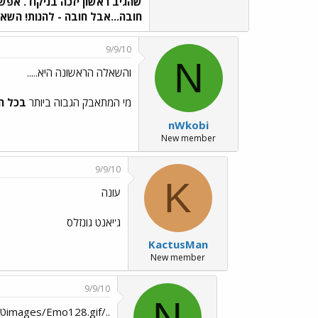
שהגיב ראשון יזכה בניקוד. אפש
חובה...אבל חובה - להנות! השא
9/9/10
N
והשאלה הראשונה היא.....
מי המתאבק הגבוה ביותר
בכל ה
nWkobi
New member
9/9/10
K
עונה
ג'יאנט גונזלס
KactusMan
New member
9/9/10
N
../images/Emo128.gifטעות