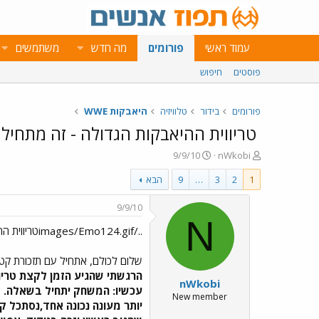
עמוד ראשי
פורומים
מה חדש
משתמשים
פוסטים
חיפוש
פורומים
בידור
טלוויזיה
היאבקות WWE
טריווית ההיאבקות הגדולה - זה מתחיל!!
פ
פ
9/9/10
nWkobi
ו
ו
1
2
3
…
9
הבא
ת
ר
ח
ס
ה
ם
9/9/10
נ
ב
N
../images/Emo124.gifטריווית ההיאבקות הגדולה - זה מתחיל!!!
ו
ת
ש
א
א
ר
שלום לכולם, אתחיל עם תזכורת ק
י
הרגשתי שהגיע הזמן לקצת טריוו
nWkobi
ך
New member