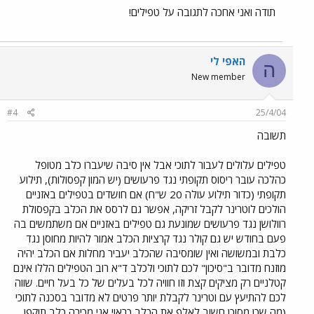
תודה ואני אחכה לתגובה על טפילים!
האפי לי
ה
New member
#4
25/4/04
תשובה
טפילים עלולים לעבור לתוכי אבל אין סיבה שיעברו כלב מטופל
כהלכה עובר ריסוס תקופתי נגד פרעושים (יש המון קפסולות), תילוע
תקופתי (כדור תילוע עולה 20 ש"ח) אם חושדים בטפילים באזניים
הולכים לוטרינר לקבל זריקה, אפשר גם לרסס את הכלב בקפסולת
רוולושן נגד פרעושים שמונעת גם טפילים באזניים אם משתמשים בה
פעם בחודש יש גם קולר נגד קרציות הכלב אמור להיות מחוסן נגד
כלבת ובמשושה ואין שומסיבה שהכלב יעביר מחלות אם הכלב יהיה
מוזנח מדובר ב"סיכון" לכם לתוכי ולכלב ד"א רוב הטפילים הללו אינם
קטלניים רק מציקים קצת וזו חוויה לכל בעלים של כל בעל חיים. שווה
לכם להתיעץ עם וטרינר לקבלת יותר פרטים לא מדובר בסכנה לתוכי
(מה שכן מסוכן חשוב לאלף את הכלב כראוי אני מכירה כלב תוקפן