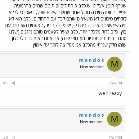
שטרף תוכי) אצלינו יש כלב 3 חתולים ו2 תוכים שחיים בהרמוניה.
אפילו התוכיה חינכה חתול אחד שחשב שהיא אוכל, באופן כללי לא
לוקחים סיכונים לא משאירים אותם לבד עם החתולים.. כלב הוא לא
חיה שמשאירה אחריה בית נקי, יש פרווה בבית, לפעמים הוא חוזר עם
בוץ, כלב גדול מלכלך יותר, כלב שעיר לפעמים סותם מזגנים (שלנו
סתם בבית וב2 מכוניות תוך חצי שנה) אם אתם לא מוכנים ללכלוך
שזהו חלק שגרתי מהכלב אני ממליצה לותר על אימוץ
m a n d o s
M
New member
#5
25/4/04
we r ready!
m a n d o s
M
New member
#6
25/4/04