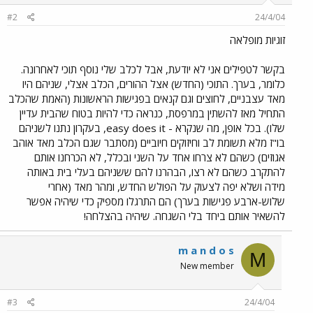
#2
24/4/04
זוגיות מופלאה
בקשר לטפילים אני לא יודעת, אבל לכלב שלי נוסף תוכי לאחרונה.
כלומר, בערך. התוכי (החדש) אצל ההורים, הכלב אצלי, שניהם היו
מאד עצבניים, לחוצים וגם קנאים בפגישות הראשונות (האמת שהכלב
התחיל מאז להשתין במרפסת, כנראה כדי להיות בטוח שהבית עדיין
שלו). בכל אופן, מה שנקרא - easy does it, בעקרון נתנו לשניהם
בו"ז מלא תשומת לב וחיזוקים חיוביים (מסתבר שגם הכלב מאד אוהב
אגוזים) כשהם לא צרחו אחד על השני ובכלל, לא הכרחנו אותם
להתקרב כשהם לא רצו, הבהרנו להם ששניהם בעלי בית באותה
מידה ושלא יפה לצעוק על הפולש החדש, ומהר מאד (אחרי
שלוש-ארבע פגישות בערך) הם התרגלו מספיק כדי שיהיה אפשר
להשאיר אותם ביחד בלי השגחה. שיהיה בהצלחה!
m a n d o s
M
New member
#3
24/4/04