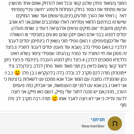
התוכי (המאוד פחדן שלנו) קשר ובכל זאת להרחיק אותם אחד מהשני)
עכשיו פתחתי את הספר בחלק המחלות ולפתע "חשכו עיניי"(ספרותי
לא?
) ראיתי את הערך תולעים,כינים,פרעושים ועוד שאר המזיקים
שיישרפו בגיהינום הלוואי (וסליחה לאלו שמחבבים אותם,אני לא אוהב
חרקים) וחשבתי "אם מזיקים נוראים אלה(ראה דעתי 2 שורות מעלה)
יכולים לפגוע בבני אדם האם ייתכן שהם פוגעים בתוכים?" וזו השאלה
שלי אליכם(סעיפים) 1.האם טפילי תוכי (שאין לו בינתיים) יכולים לעבור
לכלב? 2.האם טפילי כלב (שבא עוד מעט) יכולים לעבור לתוכי? 3.כיצד
זה מסכן את חיי התוכי? עד כמה? (בהנחה שטפילי ציפור (שלא ראינו
כלל)לא מסוכנים לכלב) 4.כיצד ניתן למנוע העברה ביניהם? 5.כיצד ניתן
ליצור קשר (האם כדאי) בין תוכי מאוד מאוד פחדן לכלב ביגל(כלב ציד
*תזכורת) מודה לכם מקרב לב ובלה בלה בלה(קראו נ.ב) פלג
נ.ב1:
נכון שהמגילה כתובה עם הומור אבל אנא ממכם ענו לשאלות ברצינות כי
אני דואג! נ.ב2:אנא ענו לפני יום העצמאות, אני אבדוק כמה פעמים
הערב, מהרו,אם יש סכנה לתוכי שלי (מייק, השם הוא מייק) אני רוצה
לדעת עלייה כי אני לא רוצה לאבד אותו
תודה רבה מקרב לב פלג
סוף
חציחצי
ח
New member