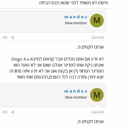
מישהו לא משוחד לפני שהוא נכנס הביתה
m a n d o s
M
New member
#8
26/4/04
אנחנו לוקחים מ..
לא יודע אם אתם מכירים אבל קוראים למייבא Dogs 4 u
ואנחנו ניקח אותו לוטרינר אצלנו שאם אני לא טועה הוא
הוטרינר המחוזי (דן אן בקעת אונו אני לא יודע איזה מחוז זה
יוצא יהוד) ותודה רבה לכל העונים,הרגעתם אותי מאוד
m a n d o s
M
New member
#9
26/4/04
אנחנו לוקחים מ..