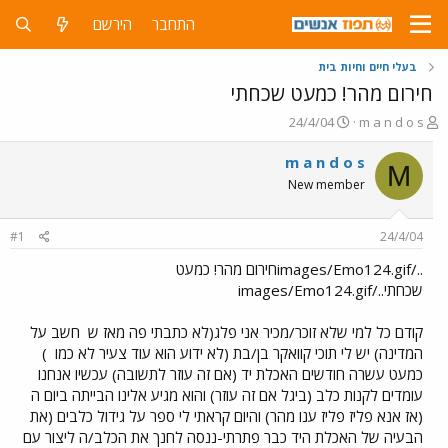
התחבר
הירשם
בעלי חיים וחיות בית
חירום מהר! כמעט שכחתי
פ
פ
24/4/04
m a n d o s
ו
ו
ת
ר
m a n d o s
M
ח
ס
New member
ה
ם
נ
ב
ו
ת
#1
24/4/04
ש
א
א
ר
../images/Emo124.gifחירום מהר! כמעט
י
שכחתי../images/Emo124.gif
ך
קודם כל למי שלא זוכר/מכיר אני פלג(לא כתבתי פה מאז ש
חשב על
המדינה) יש לי תוכי קוואקר בן/בת (לא ידוע הוא עוד צעיר לא כמו
)
כמעט עשרה חודשים האכלת יד (אם זה עוזר לתשובה) עכשיו אנחנו
עומדים לקנות כלב (ביגל אם זה עוזר) והוא מגיע אלינו הבייתה ביום ה
(אז אנא פליז פליז ענו מהר) והיום קראתי לי ספר על גידול כלבים (את
הבעיה של האכלת היד כבר פתרתי-ננסה לחנך את הכלב/ה ליצור עם