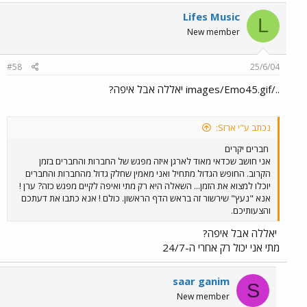
Lifes Music
L
New member
#58
25/6/04
../images/Emo45.gif יאללה אבל איפה?
נכתב ע"י ארזS:
חברים יקרים
אני חושב שכדאי מאוד לארגן איזה מפגש של החברות והחברים בזמן
הקרוב. החופש הגדול מתחיל ואני מאמין שחלק גדול מהחברות והחברים
יוכלו למצוא את הזמן... השאלה היא רק מתי ואיפה לקיים מפגש כזה? ערן !
אנא "נעץ" שירשור זה בראש הדף הראשון. כולם ! אנא כתבו את דעתכם
והצעותיכם.
יאללה אבל איפה?
מתי אני יכול רק אחרי ה-24/7
saar ganim
S
New member