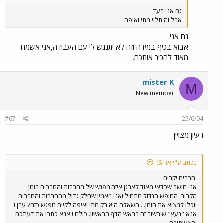
גם אני בעד
אבל זה תלוי מתי ואיפה
גם אני
אבוא בכיף במידה וזה לא יתנגש לי עם העבודה,אני אשמח
מאוד להכיר אותכם.
mister K
M
New member
#67
25/6/04
רעיון מצויין
נכתב ע"י ארזS:
חברים יקרים
אני חושב שכדאי מאוד לארגן איזה מפגש של החברות והחברים בזמן
הקרוב. החופש הגדול מתחיל ואני מאמין שחלק גדול מהחברות והחברים
יוכלו למצוא את הזמן... השאלה היא רק מתי ואיפה לקיים מפגש כזה? ערן !
אנא "נעץ" שירשור זה בראש הדף הראשון. כולם ! אנא כתבו את דעתכם
והצעותיכם.