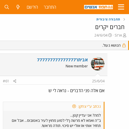
התחבר
הירשם
תחבורה ציבורית
חברים יקרים
פ
פ
ארזS
24/6/04
ו
ו
ת
ר
הנושא נעול.
ח
ס
ה
ם
אביתר777777777777777
נ
ב
ו
ת
New member
ש
א
א
ר
#61
25/6/04
י
ך
אם אלה פני הדברים - נראה לי ש
נכתב ע"י צחקן:
למה? אני עדיין קטן...
ב"ה ואמא לא מרשה ךלי לסוע מחוץ לעיר באטובוס... אבל אם
תחזיר אותי אז אולי יש סיכוי. תודה מראש!.