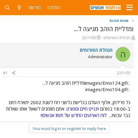
התחבר
הירשם
שפות תכנות
ומדליית הזהב מגיעה ל...
פ
פ
הנהלת הפורומים
22/1/03
ו
ו
ת
ר
הנהלת הפורומים
ה
ח
ס
Administrator
ה
ם
נ
ב
ו
ת
#1
22/1/03
ש
א
א
ר
../images/Emo124.gifומדליית הזהב מגיעה ל...
י
../images/Emo104.gif
ך
גל פרידמן, אלוף העולם בגלישת גלשני רוח לשנת 2002 יתארח היום
ב-18:00 בפורום
וינגייט חיים וספורט
. אתם מוזמנים לשאול אותו שאלות
כבר עכשיו...
לוח הארועים החדש של תפוז אנשים!!
You must log in or register to reply here.