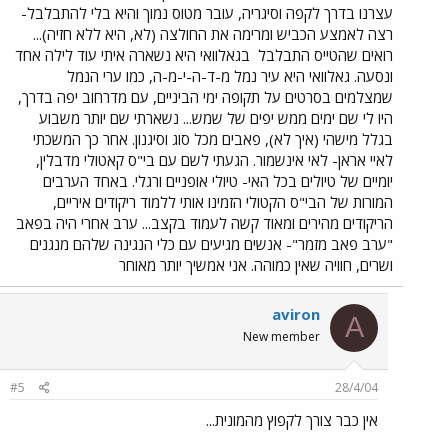
עצרנו בדרך לקפה וסיגריה, עובר מטוס נמוך והיא בלי להתבלבל-
רצה לאמצע הכביש ומרימה את החולצה (לא, היא ללא חזיה)...
רואים שהטייס התבלבל
בגאלוואי היא נשארה איתי עוד לילה אחד
ונסעה. גאלוואי היא עיר נמל מ-ד-ה-י-מ-ה, כמו ערי הנמל
שמצלמים בסרטים על תקופה ימי הביניים, עם מדרחוב יפה בדרך,
היו לי שם ימים ממש יפים של שמש... נשארתי שם יותר משבוע
בגלל מישהי (איך לא), פאבים מכל סוג וסיגנון. אחר כך המשכתי
לאיי אראן- לאי אינשמור. הגעתי לשם עם בי"ס קאטולי מדבלין,
יומיים של טיולים בכל האי- טיולי אופניים ורגלי. באחד הערבים
המורות של הבי"ס הקטולי הזמינו אותי ללמוד ריקודים איריים,
הריקודים מהירים ומאוד קשה לעמוד בקצב... ערב אחרי היה בפאב
"ערב פאב מזמר"- אנשים מגיעים עם כלי הנגינה שלהם מנגנים
ושרים, חוויה שאין כמוהה. אני אמשיך יותר מאוחר
aviron
A
New member
#5
28/4/04
אין כבר צורך לקפוץ מהמונית...