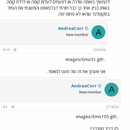
להמשיך באותה שדרה או לפעמים לעלות קומה או לרדת קומה
באותו בניין. אחר כך כבר חזרתי לבלפאסט והמשכתי את הטיול
בסקוטלנד שהיא לא פחות יפה.
AndreaCorr ©
A
New member
#10
29/4/04
../images/Emo51.gif
אני אערוך את זה עוד מעט למאמר.
AndreaCorr ©
A
New member
#3
27/4/04
../images/Emo105.gif
רק דביר מתנדב?