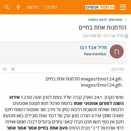
התחבר
הירשם
אופנועים- לגעת בסאגה
הזדמנות אחת בחיים
פ
פ
חליל אבד רבו
22/1/03
ו
ו
ת
ר
חליל אבד רבו
ח
ח
ס
New member
ה
ם
נ
ב
ו
ת
#1
22/1/03
ש
א
א
ר
../images/Emo124.gif הזדמנות אחת בחיים
י
../images/Emo124.gif
ך
שישי הקרוב 24.1 פארק קנדה שליד צומת לטרון שעה 12:00
אירוע
השנה לפורום אופנועי שטח
בחסות פורטל תפוז תצוגת אופנועים
הדגמות שאלות ותשובות רכיבות נסיון על מירב סוגי אופנועי השטח חינם
ימאהה סוזוקי KTM הונדה מגוון ענק של דגמי שטח מובילים בואו ותטעמו
חינם אין כסף תשוו תהנו תבלו יבואני ציודים וביגודים לבנה חומוס ואירוח
דרוזי אורגינאל די ג´י מבית הראיס
פעם אחת בחיים אסור אסור אסור