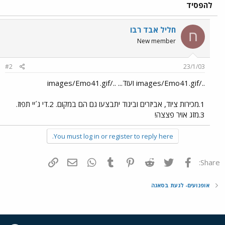
להפסיד
חליל אבד רבו
ח
New member
#2
23/1/03
../images/Emo41.gif ועוד... ../images/Emo41.gif
1.מכירות ציוד, אביזרים וביגוד יתבצעו גם הם במקום. 2.די ג´יי תפוז.
3.מזג אויר פצצה!
You must log in or register to reply here.
פייסבוק
Twitter
Reddit
Pinterest
Tumblr
WhatsApp
דואר אלקטרוני
הוסף קישור
Share:
אופנועים- לגעת בסאגה