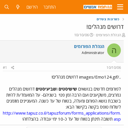
התחבר
הירשם
כשרונות צעירים
דרושים מנהלים!
פ
פ
הנהלת הפורומים
10/10/06
ו
ו
ת
ר
הנהלת הפורומים
ה
ח
ס
Administrator
ה
ם
נ
ב
ו
ת
#1
10/10/06
ש
א
א
ר
../images/Emo124.gif דרושים מנהלים!
י
ך
לפורומים חדשים בנושאים
שישיסטים
ו
שביעיסטים
דרושים מנהלים
נמרצים, משקיענים ועם הרבה זמן פנוי
בשניהם- על המועמד/ת להיות
בשכבת נושא הפורום ומעלה, בטווח של עד כשנה. המעוניינים מוזמנים
לשלוח טופס בקשה בקישור הבא:
http://www.tapuz.co.il/tapuzforum/forms_applications/form.
asp
תשובה תינתן בטווח של עד כ-10 ימי עבודה. בהצלחה!