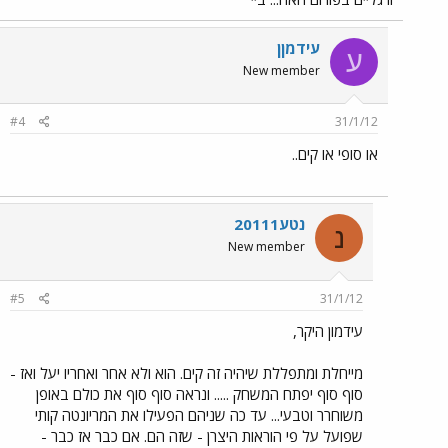
עידמןן
ע
New member
#4
31/1/12
או סופי או קים..
נטע20111
נ
New member
#5
31/1/12
עידמון היקר,
מייחלת ומתפללת שיהיה זה קים. הוא ולא אחר ואחריו יעל ואז -
סוף סוף יפתח המשחק ..... ונראה סוף סוף את כולם באופן
משוחרר וטבעי... עד כה שניהם הפעילו את המריונטה קותי
שפועל על פי הוראות היצרן - שזה הם. אם כבר אז כבר -