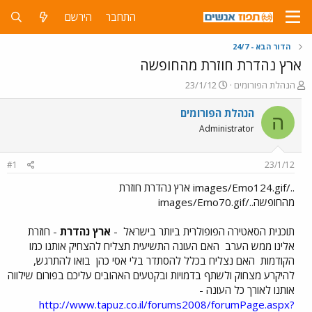
התחבר
הירשם
הדור הבא - 24/7
ארץ נהדרת חוזרת מהחופשה
פ
פ
הנהלת הפורומים
23/1/12
ו
ו
ת
ר
הנהלת הפורומים
ה
ח
ס
Administrator
ה
ם
נ
ב
ו
ת
#1
23/1/12
ש
א
א
ר
../images/Emo124.gif ארץ נהדרת חוזרת
י
מהחופשה../images/Emo70.gif
ך
תוכנית הסאטירה הפופולרית ביותר בישראל
-
ארץ נהדרת
- חוזרת
אלינו ממש הערב
האם העונה התשיעית תצליח להצחיק אותנו כמו
הקודמות
האם נצליח בכלל להסתדר בלי אסי כהן
בואו להתרגש,
להיקרע מצחוק ולשתף בדמויות ובקטעים האהובים עליכם בפורום שילווה
אותנו לאורך כל העונה -
http://www.tapuz.co.il/forums2008/forumPage.aspx?