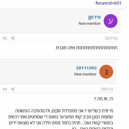
forumId=601
עידמןן
ע
New member
#2
23/1/12
חחחחחחחחחחחחחחחח איזה תוכנית
נטע20111
נ
New member
#3
29/1/12
הי, אז מה ?
מי יודח בשלישי ? אני מתפללת שקים, ולו מהסיבה הפשוטה
שחומת המגן סביב קותי תתערער נמאס לי שסוחטים אותי רגשית
בספורי קפוח ועוני... תהיה נחמד וזפזפ מילה אני לא מוצאת ידיים
ורגליים בפורום האח... ביי