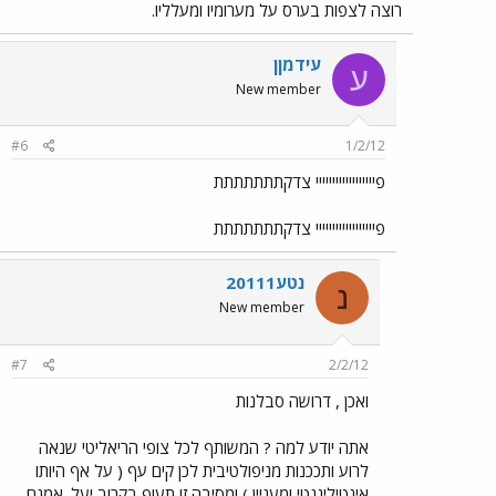
רוצה לצפות בערס על מערומיו ומעלליו.
עידמןן
ע
New member
#6
1/2/12
פיייייייייייייייייי צדקתתתתתתת
פיייייייייייייייייי צדקתתתתתתת
נטע20111
נ
New member
#7
2/2/12
ואכן , דרושה סבלנות
אתה יודע למה ? המשותף לכל צופי הריאליטי שנאה
לרוע ותככנות מניפולטיבית לכן קים עף ( על אף היותו
אינטיליגנטי ומעניין ) ומסיבה זו תעוף בקרוב יעל. אמנם