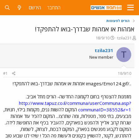
התחבר
הירשם
הורים לפעוטות
אמהות או אמהות שבדרך-בואו להתפקד!
פ
פ
18/9/10
tzila231
ו
ו
ת
ר
tzila231
T
ח
ס
New member
ה
ם
נ
ב
ו
ת
#1
18/9/10
ש
א
א
ר
../images/Emo124.gif אמהות או אמהות שבדרך-בואו להתפקד!
י
ך
מוזמנות להצטרף בחום לקומונה החדשה- הורים מתל אביב.
http://www.tapuz.co.il/communa/userCommuna.asp?
communaID=38552&r=1
המקום להשוות גנים, מקומות בילוי, חנויות,
מבצעים, בתי ספר, מטפלות, ומה שתרצו... המקום להכיר עוד אמהות
שגרות קרוב אלייך ולהפגש בפארקים, להעביר בכיף את החופשת לידה..
המקום לקבוע מפגשים בפארק, המקום לבכות, לצחוק, לשמוח,
להתרגש, לקטר, להשוויץ בקטנים ולעשות פה הכל ! שיהי לנו שבוע טוב