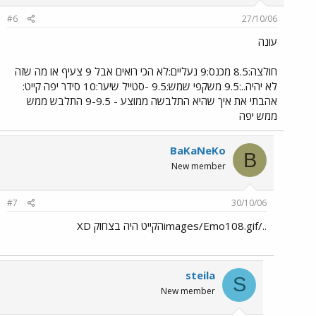
#6
27/10/06
עונה
חולצה:8.5 מכנס:9 נעליים:לא הכי רואים אבל 9 צעיף או מה שזה
לא יהיה..:9.5 משקפי שמש:9.5 -סטייל שיער:10 סידר יפה קייט:
אהבתי את איך שהיא התלבשה ממוצע - 9-9.5 התלבש ממש
ממש יפה
BaKaNeKo
B
New member
#7
30/10/06
../images/Emo108.gifהקייט היה בצחוק XD
steila
S
New member