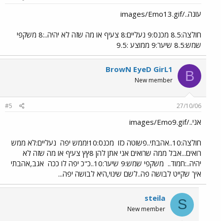
עונה../images/Emo13.gif
חולצה:8.5 מכנס:9 נעליים:8 צעיף או מה שזה לא יהיה..:8 משקפי
שמש:8.5 שיער:9 ממוצע :9.5
BrowN EyeD GirL1
B
New member
#5
27/10/06
אני../images/Emo9.gif
חולצה:10..אהבתי..פשוטה כזו
מכנס:10!ממש יפה
נעליים:לא ממש
רואים...אבל ממה שרואים אני אתן להן 8ץץ צעיף או מה שזה לא
יהיה..:חמוד..
משקפי שמש:9 שיער:10..כ"כ יפה לו ככה
אגב,אהבתי
איך שקייט לבושה פה..לשם שינוי,היא לבושה יפה...
steila
S
New member