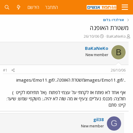
התחבר
הירשם
אורלנדו בלום
משטרת האופנה
פ
פ
26/10/06
BaKaNeKo
ו
ו
ת
ר
BaKaNeKo
B
ח
ס
New member
ה
ם
נ
ב
ו
ת
#1
26/10/06
ש
א
א
ר
../images/Emo11.gifמשטרת האופנה../images/Emo11.gif
י
ך
אף אחד לא פותח אז לקחתי על עצמי לפתוח
(אל תתיחסו לקייט
)
חולצה: מכנס: נעליים: צעיף או מה שזה לא יהיה..: משקפי שמש: שיער:
קייט: סתם
gil38
G
New member