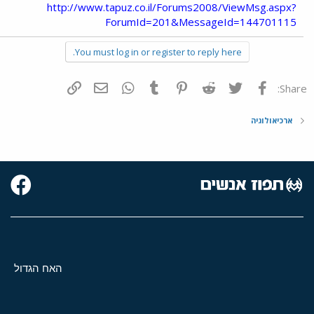
http://www.tapuz.co.il/Forums2008/ViewMsg.aspx?
ForumId=201&MessageId=144701115
You must log in or register to reply here.
פייסבוק
Twitter
Reddit
Pinterest
Tumblr
WhatsApp
דואר אלקטרוני
הוסף קישור
Share:
ארכיאולוגיה
האח הגדול