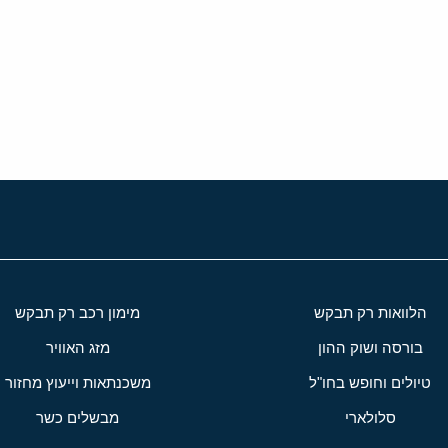
י
שור
הלוואות רק תבקש
מימון רכב רק תבקש
בורסה ושוק ההון
מזג האוויר
טיולים וחופש בחו"ל
משכנתאות וייעוץ מחזור
סלולארי
מבשלים כשר