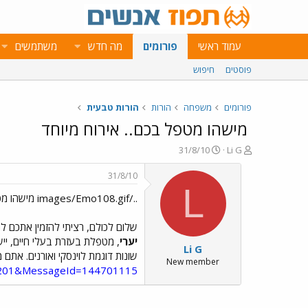
עמוד ראשי
פורומים
מה חדש
משתמשים
פוסטים
חיפוש
פורומים
משפחה
הורות
הורות טבעית
מישהו מטפל בכם.. אירוח מיוחד
פ
פ
31/8/10
Li G
ו
ו
ת
ר
31/8/10
ח
ס
L
../images/Emo108.gif מישהו מטפל בכם.. אירוח מיוחד
ה
ם
נ
ב
ו
ת
שלום לכולם, רציתי להזמין אתכם 
ש
א
יערי
Li G
א
ר
שונות דוגמת לוינסקי ואורנים. אתם 
י
New member
201&MessageId=144701115
ך