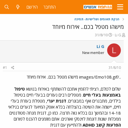
התחבר
הירשם
הנקת תאומים ושלישיות- תמיכה
מישהו מטפל בכם.. אירוח מיוחד
פ
פ
31/8/10
Li G
ו
ו
ת
ר
Li G
L
ח
ס
New member
ה
ם
נ
ב
ו
ת
#1
31/8/10
ש
א
א
ר
../images/Emo108.gif מישהו מטפל בכם.. אירוח מיוחד
י
ך
שלום לכולם, רציתי להזמין אתכם להשתתף באירוח בנושא
טיפול
באמצעות בעלי חיים
. מטפלים רבים נעזרים בבעלי חיים בטיפול
בילדים, מתבגרים ואף במבוגרים.
דגנית יערי
, מטפלת בעזרת בעלי
חיים, יישמה את השיטה בהצלחה בכלא אופק המיועד לנערים בגילאי
14-18 ובהמשך גם בכלא נווה תרצה. כמו כן, דגנית מנחה סטודנטים
ממכלות שונות דוגמת לוינסקי ואורנים. אתם מוזמנים להכנס לפורום
הפרעות קשב ADHD
ולהתייעץ עם דגנית