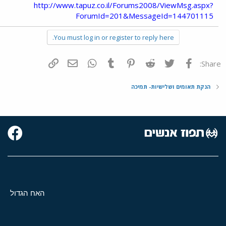
http://www.tapuz.co.il/Forums2008/ViewMsg.aspx?
ForumId=201&MessageId=144701115
You must log in or register to reply here.
פייסבוק
Twitter
Reddit
Pinterest
Tumblr
WhatsApp
דואר אלקטרוני
הוסף קישור
Share:
הנקת תאומים ושלישיות- תמיכה
האח הגדול