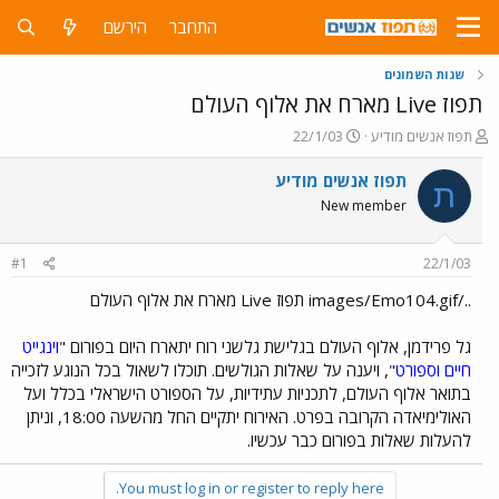
התחבר
הירשם
שנות השמונים
תפוז Live מארח את אלוף העולם
פ
פ
תפוז אנשים מודיע
22/1/03
ו
ו
ת
ר
תפוז אנשים מודיע
ת
ח
ס
New member
ה
ם
נ
ב
ו
ת
#1
22/1/03
ש
א
א
ר
../images/Emo104.gif תפוז Live מארח את אלוף העולם
י
ך
גל פרידמן, אלוף העולם בגלישת גלשני רוח יתארח היום בפורום "
וינגייט
חיים וספורט
", ויענה על שאלות הגולשים. תוכלו לשאול בכל הנוגע לזכייה
בתואר אלוף העולם, לתכניות עתידיות, על הספורט הישראלי בכלל ועל
האולימיאדה הקרובה בפרט. האירוח יתקיים החל מהשעה 18:00, וניתן
להעלות שאלות בפורום כבר עכשיו.
You must log in or register to reply here.