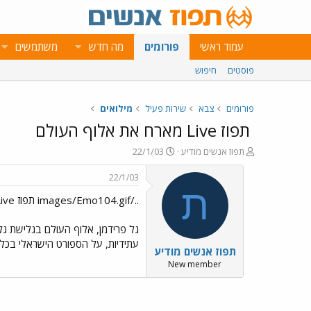
עמוד ראשי
פורומים
מה חדש
משתמשים
פוסטים
חיפוש
פורומים
צבא
שירות פעיל
מילואים
תפוז Live מארח את אלוף העולם
פ
פ
תפוז אנשים מודיע
22/1/03
ו
ו
ת
ר
22/1/03
ח
ס
ת
../images/Emo104.gif תפוז Live מארח את אלוף העולם
ה
ם
נ
ב
ו
ת
גל פרידמן, אלוף העולם בגלישת גלש
ש
א
עתידיות, על הספורט הישראלי בכלל ועל האולימיאד
תפוז אנשים מודיע
א
ר
י
New member
ך