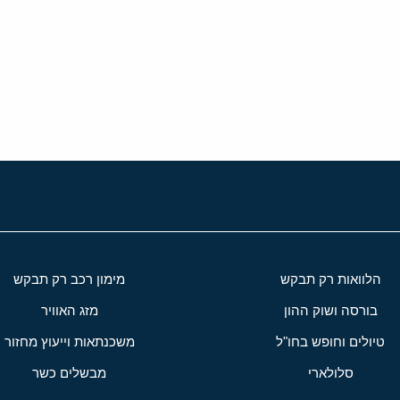
י
שור
הלוואות רק תבקש
מימון רכב רק תבקש
בורסה ושוק ההון
מזג האוויר
טיולים וחופש בחו"ל
משכנתאות וייעוץ מחזור
סלולארי
מבשלים כשר