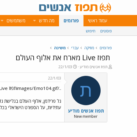
עמוד ראשי
פורומים
מה חדש
משתמשים
פוסטים
חיפוש
פורומים
מוזיקה
עברי
משינה
תפוז Live מארח את אלוף העולם
פ
פ
תפוז אנשים מודיע
22/1/03
ו
ו
ת
ר
22/1/03
ח
ס
ת
../images/Emo104.gifתפוז Live מארח את אלוף העולם
ה
ם
נ
ב
ו
ת
גל פרידמן, אלוף העולם בגלישת גלש
ש
א
עתידיות, על הספורט הישראלי בכלל ועל האולימיאד
תפוז אנשים מודיע
א
ר
י
New member
ך