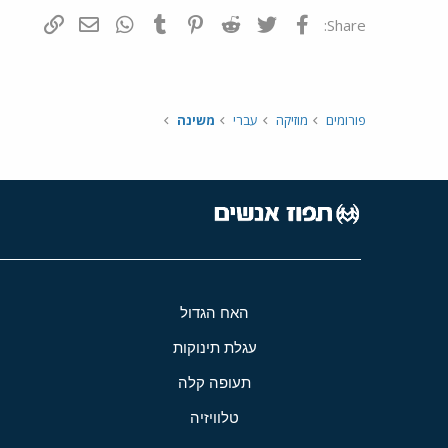
פייסבוק
Twitter
Reddit
Pinterest
Tumblr
WhatsApp
דואר אלקטרונ
הוסף קי
Share:
פורומים
מוזיקה
עברי
משינה
האח הגדול
עגלת תינוקות
תעופה קלה
טלוויזיה