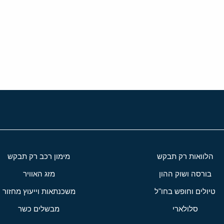
י
שור
הלוואות רק תבקש
מימון רכב רק תבקש
בורסה ושוק ההון
מזג האוויר
טיולים וחופש בחו"ל
משכנתאות וייעוץ מחזור
סלולארי
מבשלים כשר