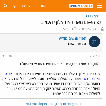
התחבר
הירשם
סקייטבורד
תפוז Live מארח את אלוף העולם
פ
פ
תפוז אנשים מודיע
22/1/03
ו
ו
ת
ר
תפוז אנשים מודיע
ת
ח
ס
New member
ה
ם
נ
ב
ו
ת
#1
22/1/03
ש
א
א
ר
../images/Emo104.gifתפוז Live מארח את אלוף העולם
י
ך
גל פרידמן, אלוף העולם בגלישת גלשני רוח יתארח היום בפורום "
וינגייט
חיים וספורט
", ויענה על שאלות הגולשים. תוכלו לשאול בכל הנוגע לזכייה
בתואר אלוף העולם, לתכניות עתידיות, על הספורט הישראלי בכלל ועל
האולימיאדה הקרובה בפרט. האירוח יתקיים החל מהשעה 18:00, וניתן
להעלות שאלות בפורום כבר עכשיו.
You must log in or register to reply here.