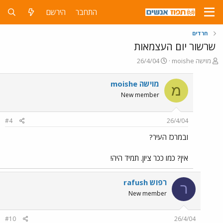
התחבר
הירשם
חרדים
שרשור יום העצמאות
פ
פ
מוישה moishe
26/4/04
ו
ו
ת
ר
מוישה moishe
מ
ח
ס
New member
ה
ם
נ
ב
ו
ת
#4
26/4/04
ש
א
א
ר
ובמרכז העיר?
י
ך
אין? כמו ככר ציון. תמיד היה!
רפוש rafush
ר
New member
#10
26/4/04