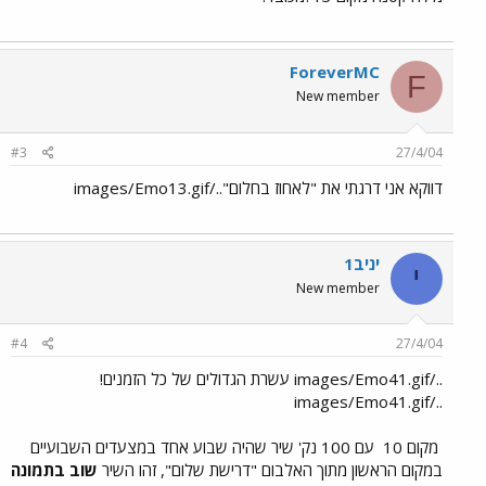
ForeverMC
F
New member
#3
27/4/04
דווקא אני דרגתי את "לאחוז בחלום"../images/Emo13.gif
יניב1
י
New member
#4
27/4/04
../images/Emo41.gif עשרת הגדולים של כל הזמנים!
../images/Emo41.gif
מקום 10
עם 100 נק' שיר שהיה שבוע אחד במצעדים השבועיים
במקום הראשון מתוך האלבום "דרישת שלום", זהו השיר
שוב בתמונה