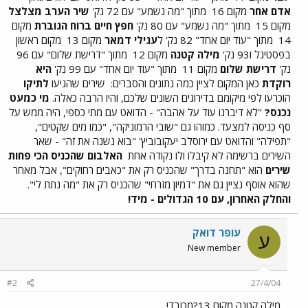
אדם אחר
מקום 16
מתוך "מה נשמע" עם 72 נק'
שיר הערב מצלצל
מקום 15
מתוך "מה נשמע" עם 80 נק'
חפץ חיים ברוח הגוברת
מקום
14
מתוך "עוד יום אחד" 82 נק' ל
עגילי דמאר
מקום 13
מקום ראשון
בפסטיגל ו93 נק'
מילה קטנה
מקום 12
מתוך "דרישת שלום" עם 96
נק'
דרישת שלום
מקום 11
מתוך "עוד יום אחד" עם 99 נק'
היא
רוקדת
כאן המקום לציין כמה נתונים והסברים:
שירים שהגיעו
לתיקו
הוכרעו לפי מיקומם בדירוגים השונים שלכם, והיו הרבה כאלה.
מי כמעט
נכנס?
"לא דיברנו עוד על אהבה" - הדואט עם מתי כספי, היה ממש על
סף כניסה למצעד. כמוהו גם "שובי הרמוניקה", "כמו מים שקטים",
"תפילה" והדואט עם ירוסלב יעקובוביץ' "בוא נשנה את זה" - שאר
השירים ברשימה לא קיבלו ולו נקודה אחת
האלבום שהכניס הכי פחות
שירים
הוא "תחנה בדרך" שהכניס רק את "כאבים רחוקים", אבל מאחר
שהוא אוסף נציין גם את "דמיון מזרחי" שהכניס רק את "מה נתת לי".
והחלק האחרון, עם 10 הגדולים - מיד!
עופר דואק
ע
New member
#2
27/4/04
מילה קטנה מקום 13?מכובד!