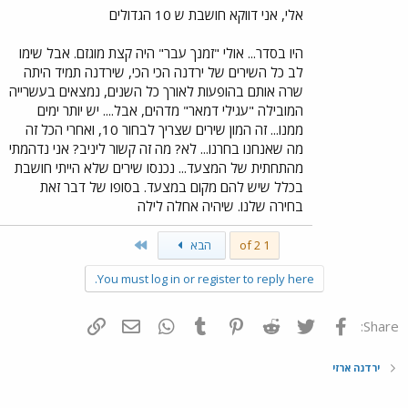
אלי, אני דווקא חושבת ש 10 הגדולים
היו בסדר... אולי "זמנך עבר" היה קצת מוגזם. אבל שימו
לב כל השירים של ירדנה הכי הכי, שירדנה תמיד היתה
שרה אותם בהופעות לאורך כל השנים, נמצאים בעשרייה
המובילה "עגילי דמאר" מדהים, אבל.... יש יותר ימים
ממנו... זה המון שירים שצריך לבחור 10, ואחרי הכל זה
מה שאנחנו בחרנו... לא? מה זה קשור ליניב? אני נדהמתי
מהתחתית של המצעד... נכנסו שירים שלא הייתי חושבת
בכלל שיש להם מקום במצעד. בסופו של דבר זאת
בחירה שלנו. שיהיה אחלה לילה
Last
1 of 2
הבא
You must log in or register to reply here.
פייסבוק
Twitter
Reddit
Pinterest
Tumblr
WhatsApp
דואר אלקטרוני
הוסף קישור
Share:
ירדנה ארזי