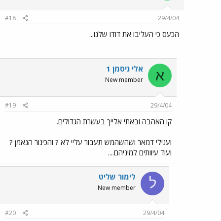
#18
29/4/04
הכעס כי העליבו את דודו שלנו...
אלי ניסמן 1
א
New member
#19
29/4/04
קו האהבה ובאתי אלייך בעשרת הגדולים.
ועגילי דמאר ושהשהמש תעבור עליי לא ? והכינור הנאמן ?
ועוד עיוותים למיניהם....
לימור שליט
ל
New member
#20
29/4/04