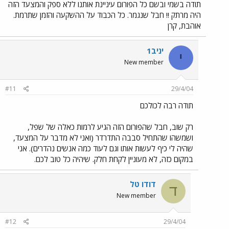
תודה בשמי ובשם כל הפורום עיניינת אותנו ללא ספק והמצעד הזה
היה מרתק !! חבל שנגמר. כל הכבוד על ההשקעה והזמן שתרמת.
אוהבת, קרן
יניב1
י
New member
#11
29/4/04
תודה רבה לכולכם
רק שוב, חבל שהפורום הזה הגיע לרמות כאלה של שפל,
ושמשהו שהתחיל סבבה התדרדר (ואני לא מדבר על המצעד,
שהיה לי כיף לעשות אותו וגם לעוד כמה אנשים נהדרים). אני
במקום כזה, לא מעוניין לקחת חלק. שיהיה כל טוב לכם.
דודו טל
ד
New member
#12
29/4/04