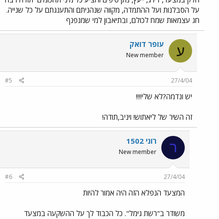
על הסבלנות ועל ההתמדה, מקווה שנהניתם והתענגתם על כל שנייה.
חג עצמאות שמח לכולם, ובתיאבון למי שמנפנף
עופר דואק
ע
New member
#5
27/4/04
יש ונדמה?לא שלי!!!!
זה השיר של ליאתוש! ויניב,תודה!
רוני 1502
ר
New member
#6
27/4/04
המצעד הנפלא הזה היה אמור להיות
משודר ב"רשת גימל". כל הכבוד לך על ההשקעה במצעד