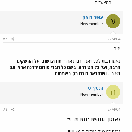
המצעדים.
עופר דואק
ע
New member
#7
27/4/04
יניב-
נאמר רבות לפני ויאמר רבות אחרי:
תודה,ושוב
על ההשקעה
הרבה, ועל כל הטירחה. בשם כל חברי פורום ירדנה ארזי
וגם
ושוב
. ושנתראה כולנו רק בשמחות
הנסיך ט
ה
New member
#8
27/4/04
לא נכון... גם השיר "דמיון מזרחי"
נכנס למצעד במקום ה 49 !!!!!!!