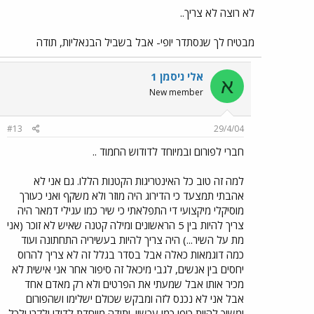
לא רוצה לא צריך..
מבטיח לך שנסתדר יופי- אבל בשביל הבנאליות, תודה
אלי ניסמן 1
א
New member
#13
29/4/04
חברי לפורום ובמיוחד לדודוש החמוד ..
למה זה טוב כל האינטריגות הקטנות הללו. גם אני לא
אהבתי תמצעד כי הדירוג היה מוזר ולא משקף ואני כעורך
מוסיקלי מיקצועי די התפלאתי כי שיר כמו עגילי דמאר היה
צריך להיות בין 5 הראשונים ומילה קטנה שאיש לא זוכר (אני
מת על השיר...) היה צריך להיות בעשיריה התחתונה ועוד
כמה דוגמאות כאלה אבל בסדר בגלל זה לא צריך להרוס
יחסים בין אנשים, לגבי מיכאל זה סיפור אחר אני אישית לא
מכיר אותו אבל שמעתי את הפרטים ולא רק מאדם אחד
אבל אני לא נכנס לזה ומבקש שכולם ישלימו ושהפורום
ימשיך להיות כיפי כמו עכשיו. ותודה מיוחדת לדודו ולקרן ולכל