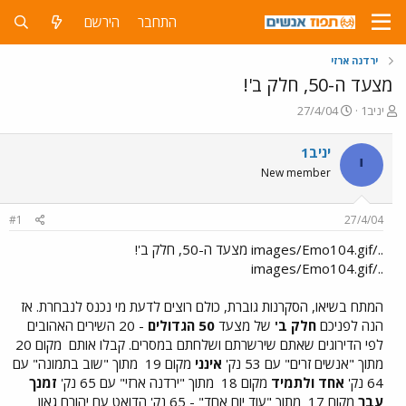
התחבר
הירשם
ירדנה ארזי
מצעד ה-50, חלק ב'!
פ
פ
יניב1
27/4/04
ו
ו
ת
ר
יניב1
י
ח
ס
New member
ה
ם
נ
ב
ו
ת
#1
27/4/04
ש
א
א
ר
../images/Emo104.gif מצעד ה-50, חלק ב'!
י
../images/Emo104.gif
ך
המתח בשיאו, הסקרנות גוברת, כולם רוצים לדעת מי נכנס לנבחרת. אז
הנה לפניכם
חלק ב'
של מצעד
50 הגדולים
- 20 השירים האהובים
לפי הדירוגים שאתם שירשרתם ושלחתם במסרים. קבלו אותם
מקום 20
מתוך "אנשים זרים" עם 53 נק'
אינני
מקום 19
מתוך "שוב בתמונה" עם
64 נק'
אחד ולתמיד
מקום 18
מתוך "ירדנה ארזי" עם 65 נק'
זמנך
עבר
מקום 17
מתוך "עוד יום אחד" - 65 נק' הדואט עם יהורם גאון