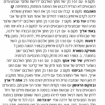
מקום 9
עם 101 נק' שיר מתוך האלבום "דרישת שלום" שבמצעדים
השבועיים לא הצליח לכבוש את הפסגה והסתפק בתחתיתה:
קו
האהבה!
מקום 8
קבלו עם 102 נק' את השיר האחרון ששלחה
ירדנה לקדם אירוויזיון ב1985 למילים של אהוד מנור ולחן של אבי
טולדנו
עוד נגיע
מקום 7
עם 120 נק' מתוך האלבום "דרישת שלום"
מגיע השיר שבמצעדים השבועיים הגיע עד למקום ה-3 ולא יותר מזה:
באתי אליך
מקום 6
עם 121 נק' מתוך אלבום הבכורה של ירדנה,
שיר שבהחלט עשה במצעדים השבועיים חיל, להיט גדול, כמובן
בלי
דמעות
מקום 5
עם 130 נק' מתוך אלבום הבכורה גם כן, השיר
הראשון ששלחה ירדנה לקדם אירוויזיון ב1982 הכוונה כמובן ל
מוסיקה נשארת
מקום 4
עם 150 נק' מתוך האלבום "שוב
בתמונה", ב-1983 הוא היה מרחק נקודה מהנסיעה לגרמניה
לאירוויזיון.
שיר שיר אמן!
מקום 3
עם 161 נק' מתוך האלבום "מה
נשמע" למילים של אהוד מנור ולחן של יאיר קלינגר שיר שגם היום
אקטואלי:
הביתה!
מקום 2
עם 180 נק' מתוך האלבום "אתה לי
ארץ", השיר אולי המזוהה מכל עם ירדנה, אחרי מאבק צמוד מתקבע
לו כאן השיר שכתבה נורית הירש והלחין יהורם טהר-לב
אתה לי ארץ
ובמקום הראשון
עם 186 נקודות השיר שהכי הכי אהבתם, במצעדים
השבועיים צעד 27 שבועות ושהה בפסגה 9 שבועות! מילים של רחל
ללחן של משה דניאל ומוטי לוי זהו כמובן, השיר שאתם שמתם בפסגת
מצעד המצעדים של ירדנה ארזי
יש ונדמה
רבה לכל מי שלקח
חלק במצעד, דירג, ייעץ, נתן טיפים והציע כל מיני תחכומים
תודה רבה