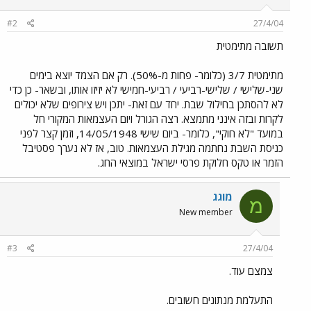
#2
27/4/04
תשובה מתימטית
מתימטית 3/7 (כלומר- פחות מ-50%). רק אם הצמד יוצא בימים
שני-שלישי / שלישי-רביעי / רביעי-חמישי לא יזיזו אותו, ובשאר- כן כדי
לא להסתכן בחילול שבת. יחד עם זאת- יתכן ויש צירופים שלא יכולים
לקרות ובזה אינני מתמצא. רצה הגורל ויום העצמאות המקורי חל
במועד "לא חוקי", כלומר- ביום שישי 14/05/1948, וזמן קצר לפני
כניסת השבת נחתמה מגילת העצמאות. טוב, אז לא נערך פסטיבל
הזמר או טקס חלוקת פרסי ישראל במוצאי החג.
מוגג
מ
New member
#3
27/4/04
צמצם עוד.
התעלמת מנתונים חשובים.