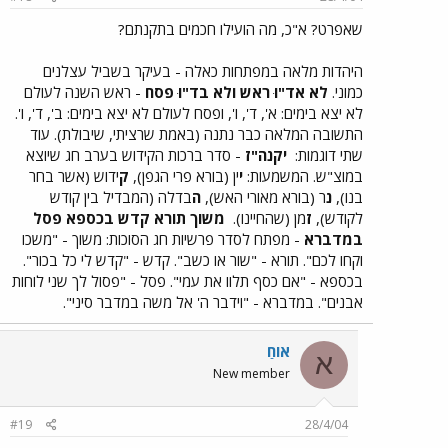
שאפרט? א"כ, מה הועילו חכמים בתקנתם?
היהדות מלאה במפתחות כאלה - בעיקר בשביל עצלנים
כמוני.
לא אד"וּ ראש ולא בד"וּ פסח
- ראש השנה לעולם
לא יצא בימים: א', ד', ו', ופסח לעולם לא יצא בימים: ב', ד', ו'.
התשובה המלאה כבר נתנה (באמת שרציתי, שיבולת). עוד
שתי דוגמות:
יקנה"ז
- סדר ברכות הקידוש בערב חג שיוצא
במוצ"ש. המשמעות:
י
ין (בורא פרי הגפן),
ק
ידוש (אשר בחר
בנו),
נ
ר (בורא מאורי האש),
ה
בדלה (המבדיל בין קודש
לקודש),
ז
מן (שהחיינו).
משוך תורא קדש בכספא פסל
במדברא
- מפתח לסדר פרשיות חג הסוכות: משוך - "משכו
וקחו לכם". תורא - "שור או כשב". קדש - "קדש לי כל בכור".
בכספא - "אם כסף תלוו את עמי". פסל - "פסול לך שני לוחות
אבנים". במדברא - "וידבר ה' אל משה במדבר סיני".
אוֹחַ
א
New member
#19
28/4/04