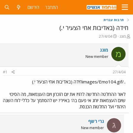
התחבר
הירשם
תרבות עברית
חידה (באדיבות אחי הצעיר י.)
פ
פ
מוגג
27/4/04
ו
ו
ת
ר
מוגג
מ
ח
ס
New member
ה
ם
נ
ב
ו
ת
#1
27/4/04
ש
א
א
ר
../images/Emo104.gifחידה (באדיבות אחי הצעיר י.)
י
ך
לאור ההחלטה החדשה להזיז את יום הזכרון ויום העצמאות, מה הסיכוי
שיום העצמאות יוחג אי פעם בה' באייר? יש להסתמך על כללי לוח השנה
היהודי ועל החלטות הכנסת.
גרי רשף
ג
New member