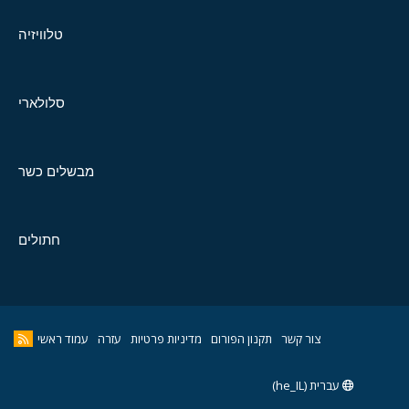
טלוויזיה
סלולארי
מבשלים כשר
חתולים
צור קשר
תקנון הפורום
מדיניות פרטיות
עזרה
עמוד ראשי
עברית (he_IL)