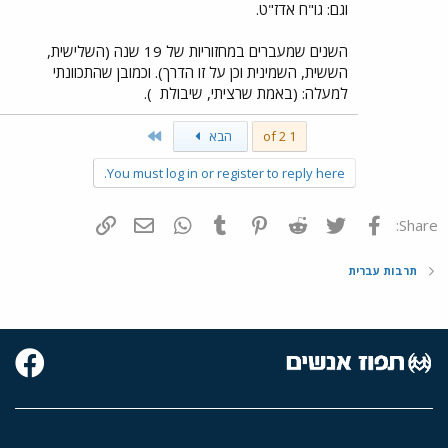
וגם: גו"ח אדז"ט.
השנים שמעברים במחזוריות של 19 שנה (השלישית,
הששית, השמינית וכן על זו הדרך). וכמובן שהתכוונתי
למעלה: (באמת שרציתי, שיבולת
).
Last
1 of 2
הבא
You must log in or register to reply here.
פייסבוק
Twitter
Reddit
Pinterest
Tumblr
WhatsApp
דואר אלקטרוני
הוסף קישור
Share:
תרבות עברית