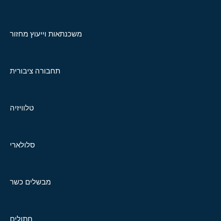
משכנתאות וייעוץ מחזור
תחבורה ציבורית
טלוויזיה
סלולארי
מבשלים כשר
חתולים