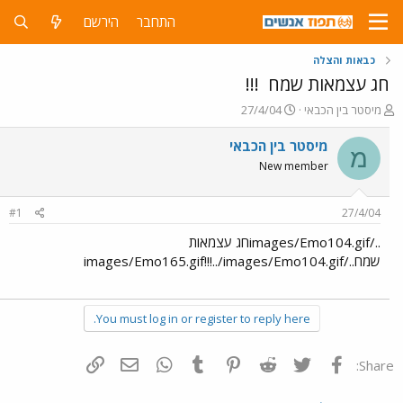
התחבר
הירשם
כבאות והצלה
חג עצמאות שמח
!!!
פ
פ
מיסטר בין הכבאי
27/4/04
ו
ו
ת
ר
מיסטר בין הכבאי
מ
ח
ס
New member
ה
ם
נ
ב
ו
ת
#1
27/4/04
ש
א
א
ר
../images/Emo104.gifחג עצמאות
י
שמח../images/Emo165.gif!!!../images/Emo104.gif
ך
You must log in or register to reply here.
פייסבוק
Twitter
Reddit
Pinterest
Tumblr
WhatsApp
דואר אלקטרוני
הוסף קישור
Share: