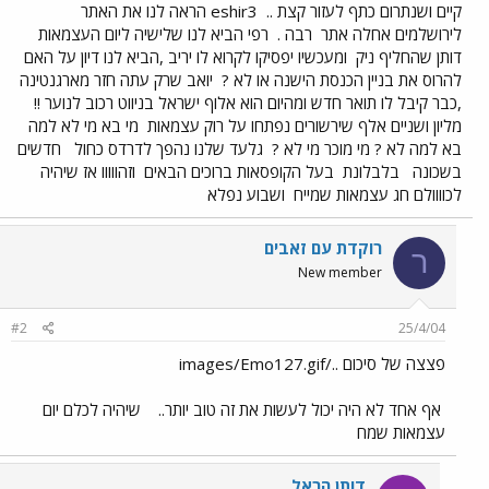
קיים ושנתרום כתף לעזור קצת ..
eshir3 הראה לנו את האתר
לירושלמים אחלה אתר
רבה .
רפי הביא לנו שלישיה ליום העצמאות
דותן שהחליף ניק
ומעכשיו יפסיקו לקרוא לו יריב ,הביא לנו דיון על האם
להרוס את בניין הכנסת הישנה או לא ?
יואב שרק עתה חזר מארגנטינה
,כבר קיבל לו תואר חדש ומהיום הוא אלוף ישראל בניווט רכוב לנוער !!
מליון ושניים אלף שירשורים נפתחו על רוק עצמאות
מי בא מי לא למה
בא למה לא ? מי מוכר מי לא ?
גלעד שלנו נהפך לדרדס כחול
חדשים
בשכונה
בלבלונת
בעל הקופסאות ברוכים הבאים
וזהווווו אז שיהיה
לכוווולם חג עצמאות שמייח
ושבוע נפלא
רוקדת עם זאבים
ר
New member
#2
25/4/04
פצצה של סיכום ../images/Emo127.gif
אף אחד לא היה יכול לעשות את זה טוב יותר..
שיהיה לכלם יום
עצמאות שמח
דותן הראל