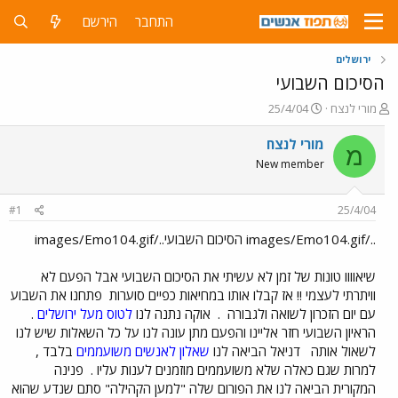
התחבר
הירשם
ירושלים
הסיכום השבועי
פ
פ
מורי לנצח
25/4/04
ו
ו
ת
ר
מורי לנצח
מ
ח
ס
New member
ה
ם
נ
ב
ו
ת
#1
25/4/04
ש
א
א
ר
../images/Emo104.gif הסיכום השבועי../images/Emo104.gif
י
ך
שיאוווו טונות של זמן לא עשיתי את הסיכום השבועי אבל הפעם לא
וויתרתי לעצמי !! אז קבלו אותו במחיאות כפיים סוערות
פתחנו את השבוע
עם יום הזכרון לשואה ולגבורה
.
אוקה נתנה לנו
לטוס מעל ירושלים
.
הראיון השבועי חזר אליינו והפעם מתן עונה לנו על כל השאלות שיש לנו
לשאול אותה
דניאל הביאה לנו
שאלון לאנשים משועממים
בלבד ,
למרות שגם כאלה שלא משועממים מוזמנים לענות עליו .
פנינה
המקורית הביאה לנו את הפורום שלה "למען הקהילה" סתם שנדע שהוא