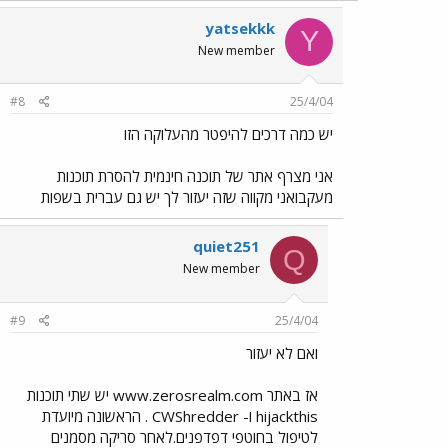
yatsekkk
Y
New member
#8
25/4/04
יש כמה דרכים להיפטר מהעלוקה הזו
אני מצרף אתר של תוכנה חינמית להסרת תוכנות
מעקבואני מקווה שזה יעזור לך יש גם עברית בשפות
quiet251
Q
New member
#9
25/4/04
ואם לא יעזור
אז באתר www.zerosrealm.com יש שתי תוכנות
hijackthis ו- CWShredder . הראשונה מיועדת
לטיפול בחוטפי דפדפנים.לאחר סריקה מסמנים