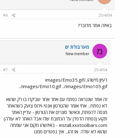
#6
25/4/04
באיזה אתר מדובר?
מערבולת ים
מ
New member
#7
25/4/04
רעיון מישהו../images/Emo35.gif
../images/Emo10.gif ../images/Emo105.gif
זה אתר שכנראה נפתח עם אתר אחר שביקרו בו רק שהוא
לא נפתח... אחי אומר שהנורטון אנטי-וירוס צועק כשהאתר
מנסה להפתח, וכאשר סוגרים את הנורטון - עדיין האתר
תקוע (נפתח הדפדן על הכתובת שלו אבל האתר לא עולה)
install.xxxtoolbars.com - באיזשהו מקום אני שמחה
שהוא לא עולה
אז זהו... איך נפטרים ממנו