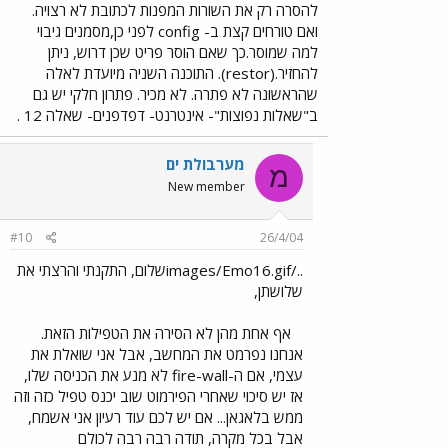
להסרה רק את השורות המפנות לכתובת לא רצויה.
ואם טורחים קצת ב- config לפני כן,מסמנים גיבוי
למה שמוסר.כך שאם הוסר פריט שכן דרוש, ניתן
להחזיר.(restor). התוכנה השניה מיועדת לאלה
שהראשונה לא פתרה. לא מכיר. פתרון חלקי יש גם
ב"שאלות נפוצות"- אינטרנט- דפדפנים- שאלה 12 .
מערבולת ים
מ
New member
#10
26/4/04
../images/Emo16.gifשלום, התקנתי והרצתי את
שלושתן,
אף אחת מהן לא הסירה את הטפילות הזאת.
אנחנו נפרמט את המחשב, אבל אני שואלת את
עצמי, אם ה-fire-wall לא מנע את הכניסה שלו,
אז יש סיכוי שאחרי הפירמוט שוב יכנס טפיל כזה וזה
ממש בלאגאן... אם יש לכם עוד רעיון אני אשמח,
אבל בכל מקרה, תודה רבה רבה לכולם