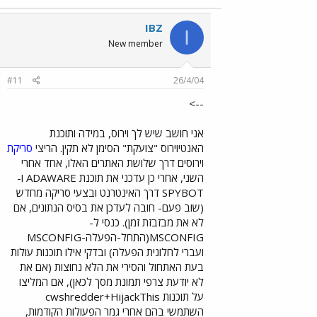
IBZ
I
New member
#11
26/4/04
-->
אני חושב שיש לך וירוס, במידה ותוכנת
האנטיוירוס "צועקת" הסימן לא תקין. הריצי
סריקת
וירוסים דרך שלושת האתרים האלו, אחד אחרי
השני, אחרי כן עדכני את תוכנת ADAWARE ו-
SPYBOT דרך האינטרנט ובצעי סריקה מחדש
(שוב פעם- חובה לעדכן את בסיס הנתונים, אם
לא את מבזבזת זמן). כנסי ל-
MSCONFIG(התחל-הפעלה-MSCONFIG
ועברי לחלונית הפעלה) ובדקי אילו תוכנות עולות
בעת האתחול והסירי את הלא נחוצות (אם את
לא יודעת צרפי תמונת מסך לכאן), אם המליצו
על תוכנות cwshredder+HijackThis
השתמשי בהם אחרי גמר הפעולות הקודמות,