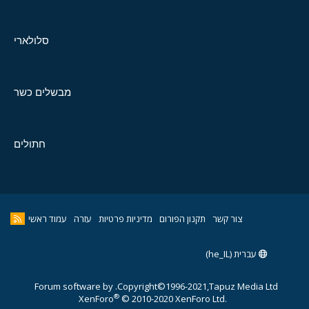
סלולארי
מבשלים כשר
חתולים
צור קשר
תקנון הפורום
מדיניות פרטיות
עזרה
עמוד ראשי
עברית (he_IL)
Forum software by
Copyright©1996-2021,Tapuz Media Ltd.
®
XenForo
© 2010-2020 XenForo Ltd.