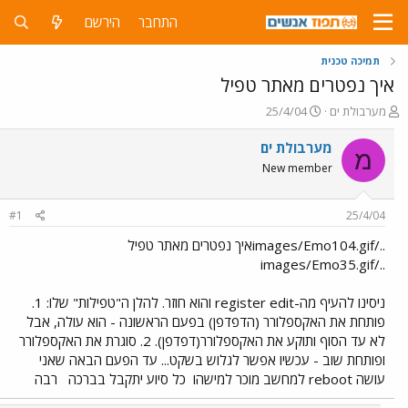
התחבר
הירשם
תמיכה טכנית
איך נפטרים מאתר טפיל
פ
פ
מערבולת ים
25/4/04
ו
ו
ת
ר
מערבולת ים
מ
ח
ס
New member
ה
ם
נ
ב
ו
ת
#1
25/4/04
ש
א
א
ר
../images/Emo104.gifאיך נפטרים מאתר טפיל
י
../images/Emo35.gif
ך
ניסינו להעיף מה-register edit והוא חוזר. להלן ה"טפילות" שלו: 1.
פותחת את האקספלורר (הדפדפן) בפעם הראשונה - הוא עולה, אבל
לא עד הסוף ותוקע את האקספלורר(דפדפן). 2. סוגרת את האקספלורר
ופותחת שוב - עכשיו אפשר לגלוש בשקט... עד הפעם הבאה שאני
עושה reboot למחשב מוכר למישהו
כל סיוע יתקבל בברכה
רבה