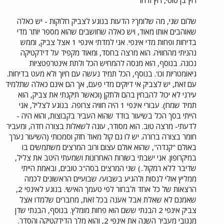
רוץ בן סוסי, רוץ ודהר
שלום שני, מה שלומך? הדעות בנוגע לצביק חלוקות - יש כאלה
שאוהבים אותו מאוד, ויש כאלה שחושבים שהוא מספר יותר מדי
בדיחות ופחות מדי אינפי. אני למדתי אינפי 1 אצל צביק, וממש
נהניתי מהחוויה. הוא מרצה בחסד, ומאוד מקפיד על דידקטיקה
נכונה. בנוסף, הוא מנסה להמחיש הכל ולתת אינטרפטציות
גיאומטריות וכו'. בנוסף, הכל תמיד נעשה עם חיוך ולא מעט בדיחות.
עם זאת, יש לצביק אי דיוקים מדי פעם, אך הם אינם כאלה שתלמיד
עירני לא יכול להבחין בהם ולתקן (וכאשר תיקנתי את צביק, הוא
תמיד שמח). עבורי אינפי 1 היה חוויה צרופה. בנוגע לצליל, אני
הייתי בסך הכל בשיעור בודד שהוא העביר בקבוצות, והוא היה -
לדעתי- מרצה טוב. הוא מסודר, עונה לשאלות בצורה חדה, ומעביר
חומר בצורה ברורה. יש לו גם קול מאוד חזק וסמכותי (השיעור נערך
באולם "קנדה", שהוא אולם עצום ורוב המרצים משתמשים בו
במיקרופון. אני ישבתי בשורות האחרונות ושמעתי היטב את צליל,
שדיבר ללא רמקול..) שני המרצים בסה"כ טובים, ובאמת הייתי
ממליץ אולי לנסות ולהגיע בשבוע/ שבועיים הראשונים לכמה
הרצאות של כל אחד ולבחור לפי טעמך האישי. בנוגע לאינפי 2,
שאמנם לא שאלת אבל אענה בכל זאת, מחברים שלמדו אצל
צביק אינפי 2 הבנתי ששם הוא פחות מומלץ. בנוסף, הבנתי שדן
מנגובי מעביר השנה את אינפי 2, והוא מלך הדידקטיקה והסדר.