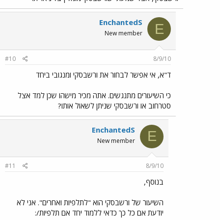
EnchantedS
E
New member
#10
8/9/10
ד"א, אי אפשר לבחור את ורשבסקי ומנגובי ביחד
כי השיעורים מתנגשים. אתה מכיר מישהו שכן למד אצל
סטרחוב או ורשבסקי שניתן לשאול אותו?
EnchantedS
E
New member
#11
8/9/10
בנוסף,
השיעור של ורשבסקי הוא "לתלפיות ואחרים". אני לא
יודעת אם כל כך כדאי ללמוד יחד אם תלפיות/: