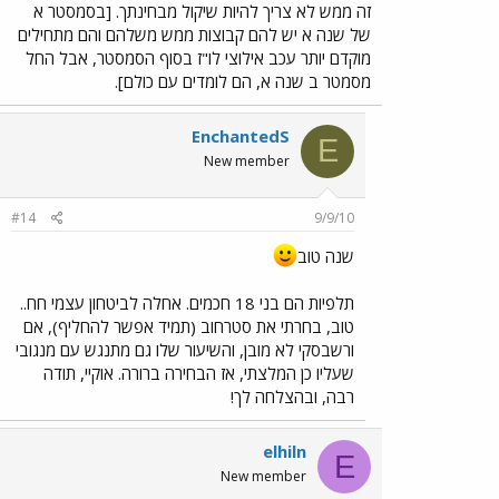
זה ממש לא צריך להיות שיקול מבחינתך. [בסמסטר א
של שנה א יש להם קבוצות ממש משלהם והם מתחילים
מוקדם יותר עכב אילוצי לו"ז בסוף הסמסטר, אבל החל
מסמטר ב שנה א, הם לומדים עם כולם].
EnchantedS
E
New member
#14
9/9/10
שנה טוב
תלפיות הם בני 18 חכמים. אחלה לביטחון עצמי חח..
טוב, בחרתי את סטרחוב (תמיד אפשר להחליף), אם
ורשבסקי לא מובן, והשיעור שלו גם מתנגש עם מנגובי
שעליו כן המלצתי, אז הבחירה ברורה. אוקיי, תודה
רבה, ובהצלחה לך!
elhiln
E
New member