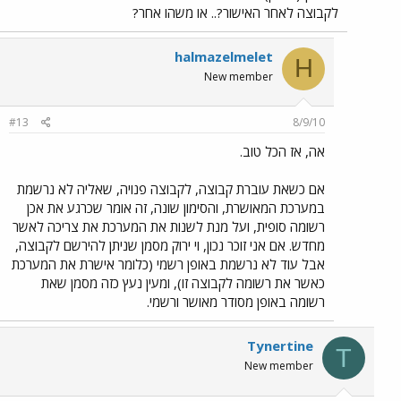
לקבוצה לאחר האישור?.. או משהו אחר?
halmazelmelet
H
New member
#13
8/9/10
אה, אז הכל טוב.
אם כשאת עוברת קבוצה, לקבוצה פנויה, שאליה לא נרשמת
במערכת המאושרת, והסימון שונה, זה אומר שכרגע את אכן
רשומה סופית, ועל מנת לשנות את המערכת את צריכה לאשר
מחדש. אם אני זוכר נכון, וי ירוק מסמן שניתן להירשם לקבוצה,
אבל עוד לא נרשמת באופן רשמי (כלומר אישרת את המערכת
כאשר את רשומה לקבוצה זו), ומעין נעץ כזה מסמן שאת
רשומה באופן מסודר מאושר ורשמי.
Tynertine
T
New member