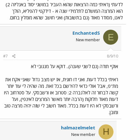
לדעתי (ראיתי כמה הרצאות שהוא העביר במושגי יסוד באנליזה 2)
הוא המרצה המושלם לתלמידי שנה א - דידקטי להפליא, הולך
לאט, מסודר מאוד (גם בתשובות) ואני חושב שהוא מומלץ בחום.
EnchantedS
E
New member
#7
8/9/10
אוקיי תודה (גם לשני שענה).. דוקא על מנגובי לא
ראיתי בכלל דעות. ואני דו חוגית, אז יש מצב גדול שאני אקח את
מת"פ, אבל אולי כדאי להירשם בכל זאת. מה שהיה לי עוד יותר
קשה לבחור זה לאלגברה 2: סטרוב או ורשבסקי. על סטרחוב היו
דעות מאוד חלוקות (הרבה יותר מאשר המרצים לאינפי), ועל
ורשבסקי לא היו דעות בכלל. מאוד חשוב לי שזה יהיה מרצה טוב
ומובן.
halmazelmelet
H
New member