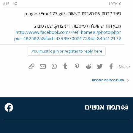
#15
10/9/10
כיצד לבנות את מערכת השעות ../images/Emo177.gif
קובץ מוזר שהועלה לפייסבוק. די מצחיק. שנה טובה.
http://www.facebook.com/?ref=home#!/photo.php?
pid=4825825&fbid=433997002172&id=845412172
You must log in or register to reply here.
פייסבוק
Twitter
Reddit
Pinterest
Tumblr
WhatsApp
דואר אלקטרוני
הוסף קישור
Share:
האוניברסיטה העברית