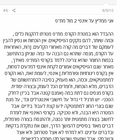
#8
8/9/10
אני ממליץ על אינפי 2 מול מת"פ
ההבדל הוא במטרת הקורס: מת"פ מטרתו להקנות כלים ,
וכמה שיותר, להם נזקקים הפיסיקאים. אין הוכחות או נסיון להבין
לעומקם של דברים מה קורה מאחורי הקלעים. [רות, האחראית
על הקורס, מנסה שתהא גם הבנה עד כמה שניתן בהתחשב
בכמות החומר שהיא צריכה ללמד בקורסי המת"פ. מאידך,
מאחר שגם הפיסיקאים אמורים לקחת אינםי למדעים לפחות,
אין בקורס ריגורוזיות ופורמליות.] אינפי, לעומת זאת, הוא הקורס
למתמטיקאים, וככזה, הוא מעמיק בסיבה להתרחשותם של
הדברים, מלא הוכחות, ולומדים הכל לעומק ובצורה יסודית.
בקורס מנסים גם לתת במה (אמנם קטנה אבל בכ"ז) לחלק
הטכני- יש תרגיל די גדול על חישובי אינטגרלים וכד', על מנת
שגם בוגרי החוג למתמטיקה ידעו קצת לעבוד בידיים. אבל
המטרה היא הבנה, ולא טכניקה. בקורסי האינפי את לומדת
לחשוב בצורה מתמטית יותר נכונה, ולהתנסח בצורה פורמלית,
דברים מאוד בסיסיים להמשך הדרך, ושם את נתקלת בדקויות
ובדברים עדינים. לא למדתי לא אצל סטרחוב ולא אצל
ורשבסקי, אבל שמעתי שורשבסקי מומלץ בליניארית.