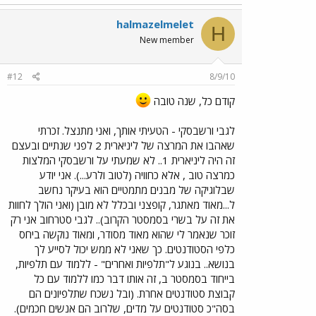
halmazelmelet
H
New member
#12
8/9/10
קודם כל, שנה טובה
לגבי ורשבסקי - הטעיתי אותך, ואני מתנצל. זכרתי
שאהבו את המרצה של ליניארית 2 לפני שנתיים ובעצם
זה היה ליניארית 1.. לא שמעתי על ורשבסקי המלצות
כמרצה טוב , אלא כחוויה (לטוב ולרע...). אני יודע
שבלוגיקה של מבנים מתמטיים הוא בעיקר נחשב
ל...מאוד מאתגר, קופצני ובכלל לא מובן (ואני הולך לחוות
את זה על בשרי בסמסטר הקרוב).. לגבי סטרחוב אני רק
זוכר שנאמר לי שהוא מאוד מסודר, ומאוד נוקשה ביחס
כלפי הסטודנטים. כך שאני לא ממש יכול לסייע לך
בנושא.. בנוגע ל"תלפיות ואחרים" - ללמוד עם תלפיות,
בייחוד בסמסטר ב, זה אותו דבר כמו ללמוד עם כל
קבוצת סטודנטים אחרת. (ובל נשכח שתלפיונים הם
בסה"כ סטודנטים על מדים, שלרוב הם אנשים חכמים).