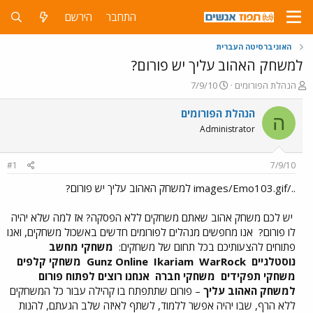
התחבר
הירשם
האוניברסיטה העברית
למשחק האהוב עליך יש פורום?
פ
פ
הנהלת הפורומים
7/9/10
ו
ו
ת
ר
הנהלת הפורומים
ה
ח
ס
Administrator
ה
ם
נ
ב
ו
ת
#1
7/9/10
ש
א
א
ר
../images/Emo103.gif למשחק האהוב עליך יש פורום?
י
ך
יש לכם משחק אהוב שאתם משחקים ללא הפסקה? אז למה שלא יהיה
לו פורום?
אנו מחפשים מנהלים לפורומים חדשים באשכול משחקים, ואנו
פתוחים להצעותיכם בכל תחום של משחקים:
משחקי מחשב
נוסטלגיים
Gunz Online
WarRock
Ikariam
משחקי קלפים
משחקי תפקידים
משחקי חברה
אנחנו רוצים לפתוח פורום
למשחק האהוב עליך
– פורום שתתפתח בו קהילה עבור כל המשחקים
ללא הרף, שבו יהיה אפשר ללמוד, לשתף לאיזה שלב הגעתם, להנות