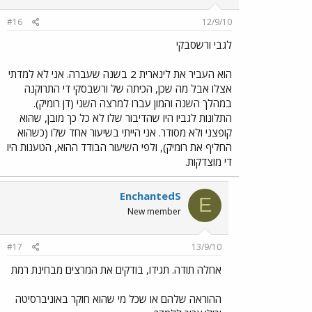
#16
12/9/10
לגבי ורשסבקי
הוא העביר את לינארית 2 בשנה שעברה. אני לא למדתי
אצלו אבל מה שכן, הכיתה של ורשבסקי די התרוקנה
במהלך השנה והמון עברו למרצה השני (דן רומיק).
התלונות לגביו היו שהדיבור שלו לא כל כך מובן, שהוא
קופצני ולא מסודר. אני הייתי בשיעור אחד שלו (כשהוא
החליף את רומיק), ולפי השיעור הבודד ההוא, הטענות היו
די מוצדקות.
EnchantedS
E
New member
#17
13/9/10
אחלה תודה. תגידו, בודקים את המרצים מבחינת רמת
ההוראה שלהם או שכל מי שהוא חוקר באוניברסיטה