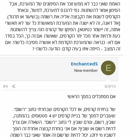
האמת שאני כבר לא ממש זוכר את הסימונים של המערכת, אבל
הסימון אמור להשתנות. נסי להכנס למערכת, למשל, ובאחד
הקורסים לשנות את הקבוצה אליה את רשומה (בשיעור או תרגול).
[אל דאגה, זה לא ישנה את המערכת המאושרת כל עור לא תאשרי
אתזה, זה יישמר כטיוטא]. הסימןו של קהורס הזה צריך להשתנות
כעת ולהיות אחר מכל יתר הקורסים, שאושרו. אם זה כך, הכל בסדר.
אם לא- כנראה שהמערכת הקודמת לא אושרה מסיבה כלשהי. אם
זה המצב - הייתה איזו בעיה קודם. הודעה כלשהי ?
EnchantedS
E
New member
#9
8/9/10
אם מסתכלים במסך הראשי
של בחירת קורסים, אז לכל הקורסים שבחרתי כתוב "רשום".
שעוברים למסך של בניית קורסים יש 4 סטטוסים: בהמתנה,
שובץ, רשום, וטרם שובץ. לי כתוב "רשום". השאלה אם צריך
להיות רשום או שובץ? אם אני בוחרת קבוצה אחרת זה הופך
לשובץ (וי ירוק). יכול להיות שרשום זה אומר שאני כבר רשומה