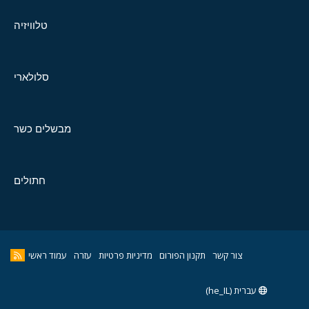
טלוויזיה
סלולארי
מבשלים כשר
חתולים
צור קשר
תקנון הפורום
מדיניות פרטיות
עזרה
עמוד ראשי
עברית (he_IL)