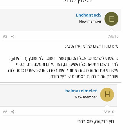
יכול/צריך ללמד?
EnchantedS
E
New member
#3
7/9/10
מערכת הרישום של מדעי הטבע
נרשמתי לשיעורים, אבל הסימון נשאר רשום, ולא שובץ (הוי הירוק),
למרות שבחרתי את כל השיעורים, התרגילים והמעבדות, ובסוף
אישרתי את המערכת. זה אמור להיות בסדר, או שכשאני נכנסת לזה
שוב זה אמור להיות בסטטוס שובץ? תודה
halmazelmelet
H
New member
#6
8/9/10
רוץ בבקעה, טוס בהר!