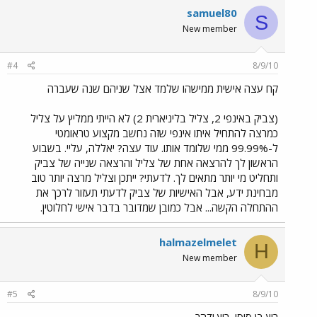
samuel80
S
New member
#4
8/9/10
קח עצה אישית ממישהו שלמד אצל שניהם שנה שעברה
(צביק באינפי 2, צליל בליניארית 2) לא הייתי ממליץ על צליל
כמרצה להתחיל איתו אינפי שזה נחשב מקצוע טראומטי
ל-99.99% ממי שלומד אותו. עוד עצה? יאללה, עליי. בשבוע
הראשון לך להרצאה אחת של צליל והרצאה שנייה של צביק
ותחליט מי יותר מתאים לך. לדעתי? ייתכן וצליל מרצה יותר טוב
מבחינת ידע, אבל האישיות של צביק לדעתי תעזור לרכך את
ההתחלה הקשה... אבל כמובן שמדובר בדבר אישי לחלוטין.
halmazelmelet
H
New member
#5
8/9/10