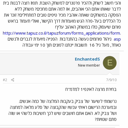
והכי חשוב לשחק ולהכיר פרטנרים למשחק השבת. תפוז רוצה לבנות בית
לדבר שאותו אתם הכי אוהבים, אז למה אתם מחכים? משחק ללא
הפסקה במשחקים שאתה אוהב? מכיר טיפים טובים למתחילים? זוכר את
כל הכללים בעל-פה? הגש מועמדות דרך הקישור, ואולי תעמוד בראש
פורום שיעסוק כולו במשחק האהוב עליך!
http://www.tapuz.co.il/tapuzforum/forms_applications/form.
asp
ניהול פורומים נעשה בהתנדבות
הפנייה מיועדת לגברים ולנשים
כאחד, מעל גיל 16
תשובות יינתנו לפונים תוך 10 ימי עבודה
EnchantedS
E
New member
#2
7/9/10
בחירת מרצה לאינפי1 למדמ"ח
נרשמתי לשיעור של צביק בעקבות המלצה של כמה אנשים.
ובמערכת הרישום ראיתי עכשיו שהקבוצה של סלע מלאה למחצה
ושל צביק לא. האם אתם חושבים שיש לכך חשיבות כלשהי או שזה
סתם שטויות?