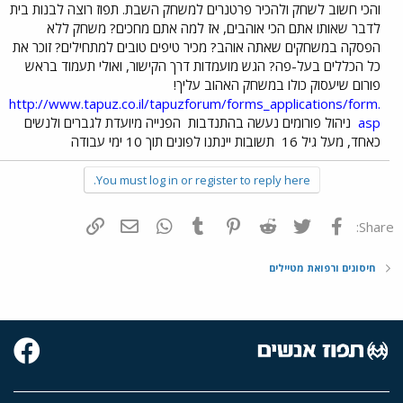
והכי חשוב לשחק ולהכיר פרטנרים למשחק השבת. תפוז רוצה לבנות בית
לדבר שאותו אתם הכי אוהבים, אז למה אתם מחכים? משחק ללא
הפסקה במשחקים שאתה אוהב? מכיר טיפים טובים למתחילים? זוכר את
כל הכללים בעל-פה? הגש מועמדות דרך הקישור, ואולי תעמוד בראש
פורום שיעסוק כולו במשחק האהוב עליך!
http://www.tapuz.co.il/tapuzforum/forms_applications/form.
asp
ניהול פורומים נעשה בהתנדבות
הפנייה מיועדת לגברים ולנשים
כאחד, מעל גיל 16
תשובות יינתנו לפונים תוך 10 ימי עבודה
You must log in or register to reply here.
פייסבוק
Twitter
Reddit
Pinterest
Tumblr
WhatsApp
דואר אלקטרוני
הוסף קישור
Share:
חיסונים ורפואת מטיילים