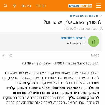
התחבר
הירשם
חיסונים ורפואת מטיילים
למשחק האהוב עליך יש פורום?
פ
פ
הנהלת הפורומים
7/9/10
ו
ו
ת
ר
הנהלת הפורומים
ה
ח
ס
Administrator
ה
ם
נ
ב
ו
ת
#1
7/9/10
ש
א
א
ר
../images/Emo103.gif למשחק האהוב עליך יש פורום?
י
ך
יש לכם משחק אהוב שאתם משחקים ללא הפסקה? אז למה שלא יהיה
לו פורום?
אנו מחפשים מנהלים לפורומים חדשים באשכול משחקים, ואנו
פתוחים להצעותיכם בכל תחום של משחקים:
משחקי מחשב
נוסטלגיים
Gunz Online
WarRock
Ikariam
משחקי קלפים
משחקי תפקידים
משחקי חברה
אנחנו רוצים לפתוח פורום
למשחק האהוב עליך
– פורום שתתפתח בו קהילה עבור כל המשחקים
ללא הרף, שבו יהיה אפשר ללמוד, לשתף לאיזה שלב הגעתם, להנות