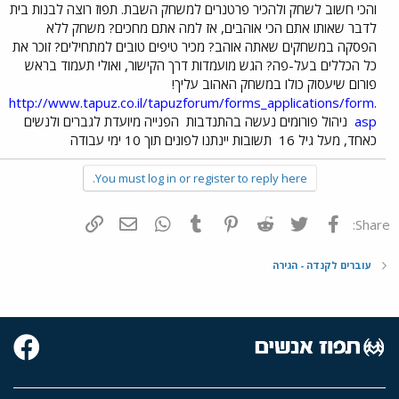
והכי חשוב לשחק ולהכיר פרטנרים למשחק השבת. תפוז רוצה לבנות בית
לדבר שאותו אתם הכי אוהבים, אז למה אתם מחכים? משחק ללא
הפסקה במשחקים שאתה אוהב? מכיר טיפים טובים למתחילים? זוכר את
כל הכללים בעל-פה? הגש מועמדות דרך הקישור, ואולי תעמוד בראש
פורום שיעסוק כולו במשחק האהוב עליך!
http://www.tapuz.co.il/tapuzforum/forms_applications/form.
asp
ניהול פורומים נעשה בהתנדבות
הפנייה מיועדת לגברים ולנשים
כאחד, מעל גיל 16
תשובות יינתנו לפונים תוך 10 ימי עבודה
You must log in or register to reply here.
פייסבוק
Twitter
Reddit
Pinterest
Tumblr
WhatsApp
דואר אלקטרוני
הוסף קישור
Share:
עוברים לקנדה - הגירה