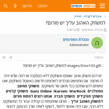
התחבר
הירשם
עוברים לקנדה - הגירה
למשחק האהוב עליך יש פורום?
פ
פ
הנהלת הפורומים
7/9/10
ו
ו
ת
ר
הנהלת הפורומים
ה
ח
ס
Administrator
ה
ם
נ
ב
ו
ת
#1
7/9/10
ש
א
א
ר
../images/Emo103.gif למשחק האהוב עליך יש פורום?
י
ך
יש לכם משחק אהוב שאתם משחקים ללא הפסקה? אז למה שלא יהיה
לו פורום?
אנו מחפשים מנהלים לפורומים חדשים באשכול משחקים, ואנו
פתוחים להצעותיכם בכל תחום של משחקים:
משחקי מחשב
נוסטלגיים
Gunz Online
WarRock
Ikariam
משחקי קלפים
משחקי תפקידים
משחקי חברה
אנחנו רוצים לפתוח פורום
למשחק האהוב עליך
– פורום שתתפתח בו קהילה עבור כל המשחקים
ללא הרף, שבו יהיה אפשר ללמוד, לשתף לאיזה שלב הגעתם, להנות