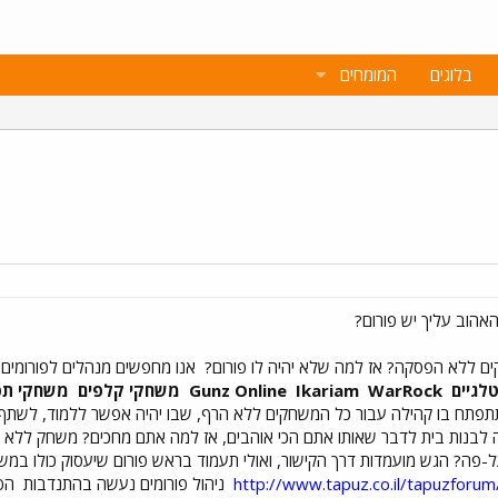
בלוגים
המומחים
 ללא הפסקה? אז למה שלא יהיה לו פורום?
אנו מחפשים מנהלים לפורומים 
לגיים
Gunz Online
WarRock
Ikariam
משחקי קלפים
משחקי תפ
תפתח בו קהילה עבור כל המשחקים ללא הרף, שבו יהיה אפשר ללמוד, לשתף 
 לבנות בית לדבר שאותו אתם הכי אוהבים, אז למה אתם מחכים? משחק ללא
-פה? הגש מועמדות דרך הקישור, ואולי תעמוד בראש פורום שיעסוק כולו במש
http://www.tapuz.co.il/tapuzforum
ניהול פורומים נעשה בהתנדבות
הפנ