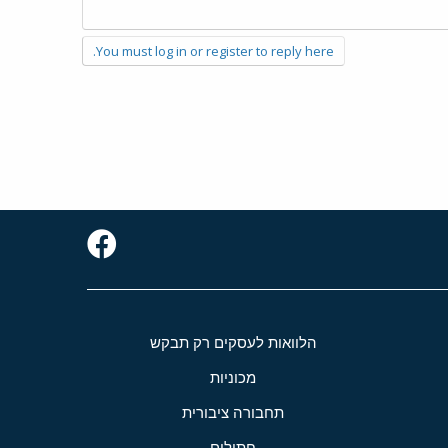
You must log in or register to reply here.
הלוואות לעסקים רק תבקש
מכוניות
תחבורה ציבורית
חתולים