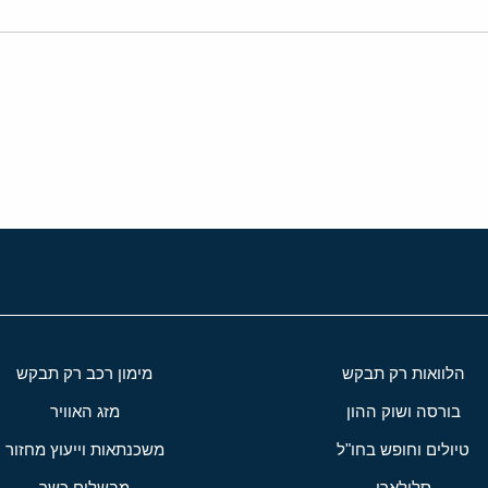
י
שור
הלוואות רק תבקש
מימון רכב רק תבקש
בורסה ושוק ההון
מזג האוויר
טיולים וחופש בחו"ל
משכנתאות וייעוץ מחזור
סלולארי
מבשלים כשר