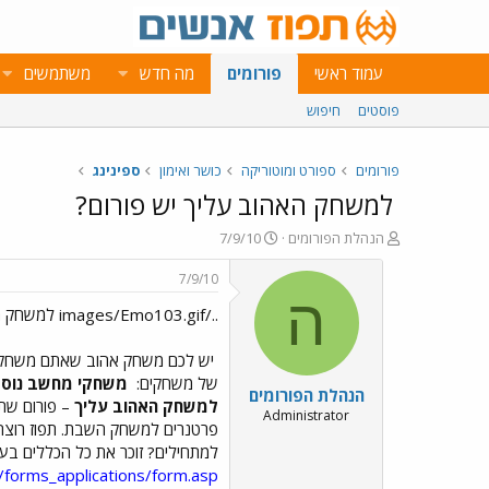
עמוד ראשי
פורומים
מה חדש
משתמשים
פוסטים
חיפוש
פורומים
ספורט ומוטוריקה
כושר ואימון
ספינינג
למשחק האהוב עליך יש פורום?
פ
פ
הנהלת הפורומים
7/9/10
ו
ו
ת
ר
7/9/10
ח
ס
ה
../images/Emo103.gif למשחק האהוב עליך יש פורום?
ה
ם
נ
ב
ו
ת
יש לכם משחק אהוב שאתם משחקים
ש
א
של משחקים:
משחקי מחשב נוסט
הנהלת הפורומים
א
ר
למשחק האהוב עליך
– פורום שת
י
Administrator
פרטנרים למשחק השבת. תפוז רוצה
ך
למתחילים? זוכר את כל הכללים בעל
/forms_applications/form.asp