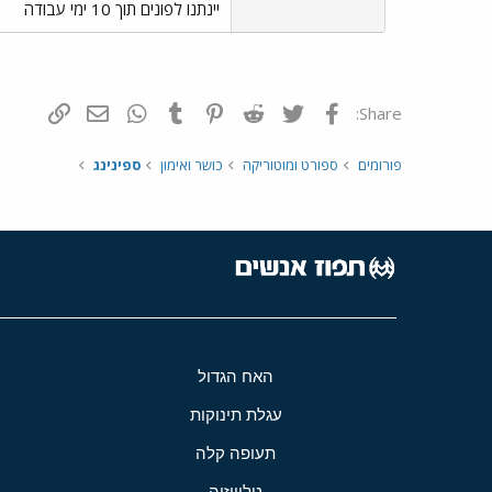
יינתנו לפונים תוך 10 ימי עבודה
פייסבוק
Twitter
Reddit
Pinterest
Tumblr
WhatsApp
דואר אלקטרונ
הוסף קי
Share:
פורומים
ספורט ומוטוריקה
כושר ואימון
ספינינג
האח הגדול
עגלת תינוקות
תעופה קלה
טלוויזיה