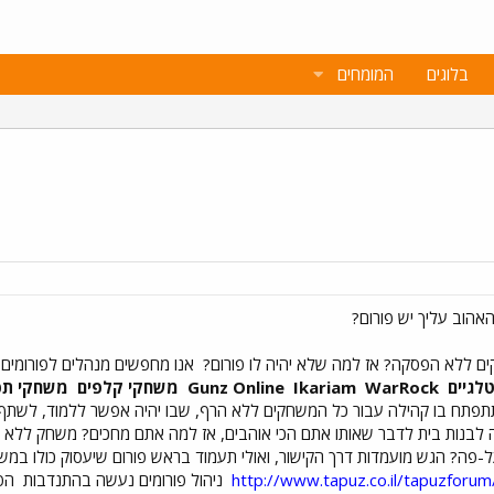
בלוגים
המומחים
 ללא הפסקה? אז למה שלא יהיה לו פורום?
אנו מחפשים מנהלים לפורומים 
לגיים
Gunz Online
WarRock
Ikariam
משחקי קלפים
משחקי תפ
תפתח בו קהילה עבור כל המשחקים ללא הרף, שבו יהיה אפשר ללמוד, לשתף 
 לבנות בית לדבר שאותו אתם הכי אוהבים, אז למה אתם מחכים? משחק ללא
-פה? הגש מועמדות דרך הקישור, ואולי תעמוד בראש פורום שיעסוק כולו במש
http://www.tapuz.co.il/tapuzforum
ניהול פורומים נעשה בהתנדבות
הפנ