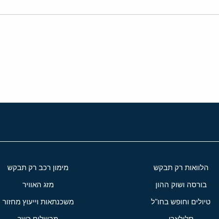
י
שור
הלוואות רק תבקש
מימון רכב רק תבקש
בורסה ושוק ההון
מזג האוויר
טיולים וחופש בחו"ל
משכנתאות וייעוץ מחזור
סלולארי
מבשלים כשר