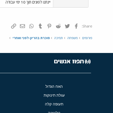
יינתנו לפונים תוך 10 ימי עבודה
פייסבוק
Twitter
Reddit
Pinterest
Tumblr
WhatsApp
דואר אלקטרונ
הוסף קי
Share:
פורומים
משפחה
תמיכה
סוכרת בהריון-לפני ואחרי
האח הגדול
עגלת תינוקות
תעופה קלה
טלוויזיה