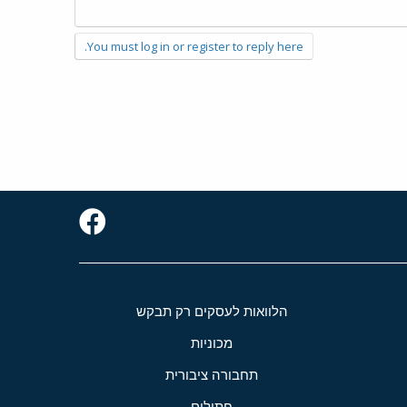
You must log in or register to reply here.
הלוואות לעסקים רק תבקש
מכוניות
תחבורה ציבורית
חתולים