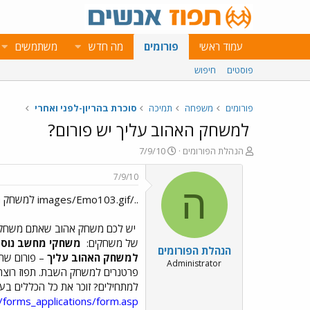
עמוד ראשי
פורומים
מה חדש
משתמשים
פוסטים
חיפוש
פורומים
משפחה
תמיכה
סוכרת בהריון-לפני ואחרי
למשחק האהוב עליך יש פורום?
פ
פ
הנהלת הפורומים
7/9/10
ו
ו
ת
ר
7/9/10
ח
ס
ה
../images/Emo103.gif למשחק האהוב עליך יש פורום?
ה
ם
נ
ב
ו
ת
יש לכם משחק אהוב שאתם משחקים
ש
א
של משחקים:
משחקי מחשב נוסט
הנהלת הפורומים
א
ר
למשחק האהוב עליך
– פורום שת
י
Administrator
פרטנרים למשחק השבת. תפוז רוצה
ך
למתחילים? זוכר את כל הכללים בעל
/forms_applications/form.asp