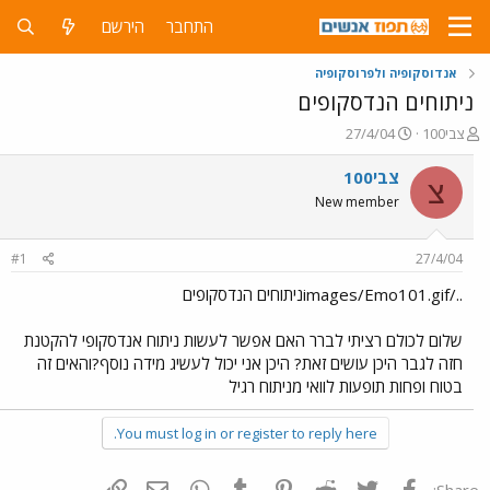
התחבר
הירשם
אנדוסקופיה ולפרוסקופיה
ניתוחים הנדסקופים
פ
פ
צבי100
27/4/04
ו
ו
ת
ר
צבי100
צ
ח
ס
New member
ה
ם
נ
ב
ו
ת
#1
27/4/04
ש
א
א
ר
../images/Emo101.gifניתוחים הנדסקופים
י
ך
שלום לכולם רציתי לברר האם אפשר לעשות ניתוח אנדסקופי להקטנת
חזה לגבר היכן עושים זאת? היכן אני יכול לעשיג מידה נוסף?והאים זה
בטוח ופחות תופעות לוואי מניתוח רגיל
You must log in or register to reply here.
פייסבוק
Twitter
Reddit
Pinterest
Tumblr
WhatsApp
דואר אלקטרוני
הוסף קישור
Share: