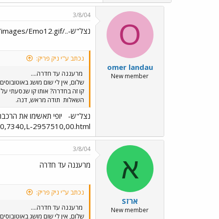
3/8/04
O
נצל"ש-../images/Emo5.gif../images/Emo12.gif יופי תאשימו את הרכבת
נכתב ע"י ניק פריק:
omer landau
מרעננה עד חדרה....
New member
קו זה בחדרה? אותו קו שנסעתי על
השאלות
תודה מראש, דנה.
נצל"ש-
יופי תאשימו את הרכבת
.co.il/articles/0,7340,L-2957510,00.html
3/8/04
א
מרעננה עד חדרה
נכתב ע"י ניק פריק:
ארזS
מרעננה עד חדרה....
New member