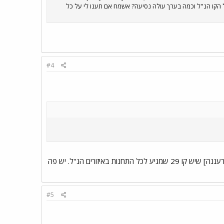
ל הקו הנ"ל וכמה בערך עולה נסיעה? אשמח אם תענו לי על כל
#4
האם הקו של צומת רעננה לחדרה מגיע גם בתוך חדרה עצמה? למשל, כמו אצלינו [באיזור כ"ס, הרצליה, רעננה] שיש קו 29 שמגיע לכל התחנות באיזורים הנ"ל. יש פה
#5