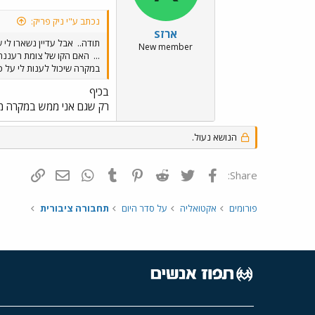
נכתב ע"י ניק פריק:
ארזS
תודה..
אבל עדיין נשארו לי 
New member
...
במקרה שיכול לענות לי על 
בכיף
רק שגם אני ממש במקרה מר
הנושא נעול.
פייסבוק
Twitter
Reddit
Pinterest
Tumblr
WhatsApp
דואר אלקטרונ
הוסף קי
Share:
פורומים
אקטואליה
על סדר היום
תחבורה ציבורית