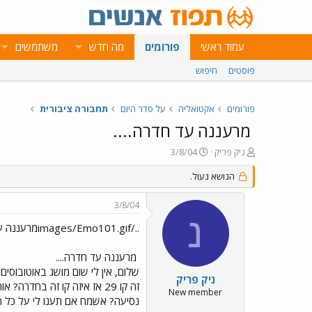
עמוד ראשי
פורומים
מה חדש
משתמשים
פוסטים
חיפוש
פורומים
אקטואליה
על סדר היום
תחבורה ציבורית
מרעננה עד חדרה....
פ
פ
ניק פריק
3/8/04
ו
ו
ת
ר
הנושא נעול.
ח
ס
ה
ם
3/8/04
נ
ב
נ
ו
ת
../images/Emo101.gifמרעננה עד חדרה.... ../images/Emo101.gif
ש
א
א
ר
מרעננה עד חדרה....
י
שלום, אין לי שום מושג באוטובוסי
ך
ניק פריק
זה קו 29 אז איזה קו זה בח
New member
נסיעה? אשמח אם תענו לי על כל