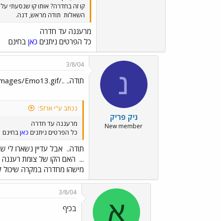
קו זה בחדרה? אותו קו שנסעתי על
השאלות
תודה מראש, דנה.
מרעננה עד חדרה
כל הפרטים ניתנים
כאן
בחינם
3/8/04
נ
תודה.. ../images/Emo13.gif אבל עדיין נשארו לי שאלות
נכתב ע"י ארזS:
ניק פריק
מרעננה עד חדרה
New member
כל הפרטים ניתנים
כאן
בחינם
תודה..
אבל עדיין נשארו לי ש
...
מישהו מחדרה במקרה שיכול ל
3/8/04
א
בכיף