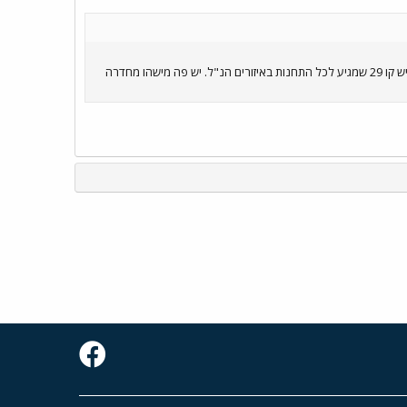
האם הקו של צומת רעננה לחדרה מגיע גם בתוך חדרה עצמה? למשל, כמו אצלינו [באיזור כ"ס, הרצליה, רעננה] שיש קו 29 שמגיע לכל התחנות באיזורים הנ"ל. יש פה מישהו מחדרה