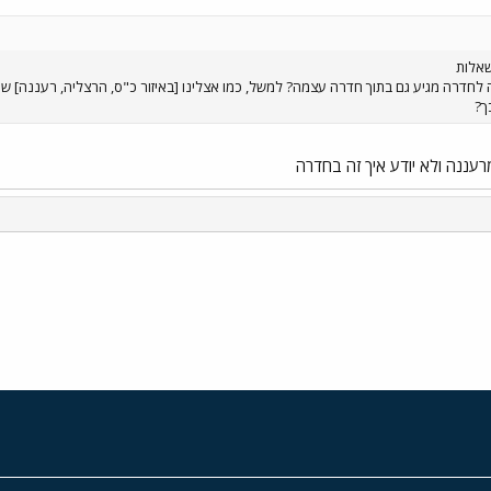
שאלות
כך?
עננה ולא יודע איך זה בחדרה
י
שור